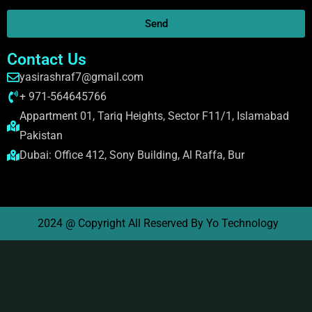
Send
Contact Us
yasirashraf7@gmail.com
+ 971-564645766
Appartment 01, Tariq Heights, Sector F11/1, Islamabad
Pakistan
Dubai: Office 412, Sony Building, Al Raffa, Bur
2024 @ Copyright All Reserved By Yo Technology