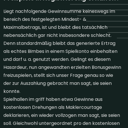
Liegt nachfolgende Gewinnsumme keineswegs im
bereich des festgelegten Mindest- &
Maximalbetrags, ist und bleibt dies tatsächlich
nebensächlich gar nicht insbesondere schlecht.
Denn standardmäßig bleibt das generierte Ertrag
als echtes Bimbes in einem Spielkonto einbehalten
und darf u. a. genutzt werden. Gelingt es diesem
Hasardeur, nun angewandten erzielten Bonusgewinn
freizuspielen, stellt sich unser Frage genau so wie
der zur Auszahlung gebracht man sagt, sie seien
konnte.
Spielhallen im griff haben etwa Gewinne aus
kostenlosen Drehungen als Maklercourtage
deklarieren, ein wieder vollzogen man sagt, sie seien
soll. Gleichwohl untergeordnet pro den kostenlosen