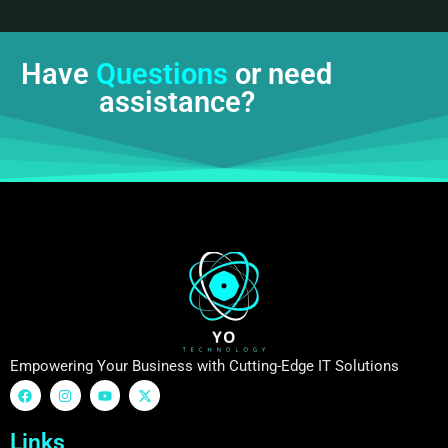
Have
Questions
or need
assistance?
Empowering Your Business with Cutting-Edge IT Solutions
Links