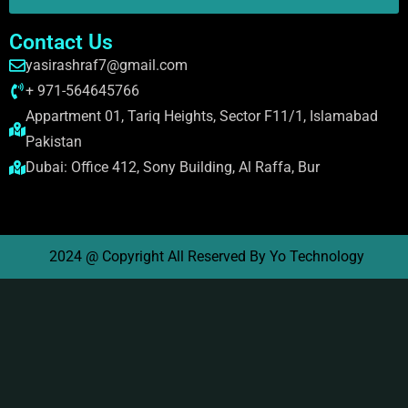
Contact Us
yasirashraf7@gmail.com
+ 971-564645766
Appartment 01, Tariq Heights, Sector F11/1, Islamabad
Pakistan
Dubai: Office 412, Sony Building, Al Raffa, Bur
2024 @ Copyright All Reserved By Yo Technology