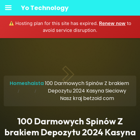
Yo Technology
Hosting plan for this site has expired.
Renew now
to
avoid service disruption.
Home
shaista
100 Darmowych Spinów Z brakiem
Depozytu 2024 Kasyna Sieciowy
Nasz kraj betzoid com
100 Darmowych Spinów Z
brakiem Depozytu 2024 Kasyna