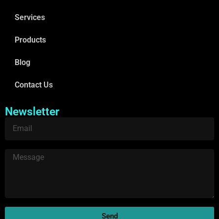
Services
Products
Blog
Contact Us
Newsletter
Send