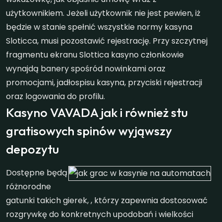
użytkownikiem. Jeżeli użytkownik nie jest pewien, iż
będzie w stanie spełnić wszystkie normy kasyna
Sloticca, musi pozostawić rejestrację. Przy szczytnej
fragmentu ekranu Slottica kasyno członkowie
wynajdą banery spośród nowinkami oraz
promocjami, jadłospisu kasyna, przyciski rejestracji
oraz logowania do profilu.
Kasyno VAVADA jak i również stu
gratisowych spinów wyjąwszy
depozytu
Dostępne będą
różnorodne
gatunki takich gierek, , którzy zapewnia dostosować
rozgrywkę do konkretnych upodobań i wielkości