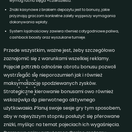
wymóg ruchu sięga ×czterdziestu.
Zniżki kasynowe z brakiem depozytu jest to bonusy, jakie
przyznają graczom konkretne zalety wyjąwszy wymagania
dokonywania wpłaty.
System lojalnościowy zawiera również cotygodniowe paliwa,
cashback boosty oraz wyszukane turnieje.
Przede wszystkim, ważne jest, żeby szczegółowo
zaznajomić się z warunkami wszelkiej reklamy.
Pojęcie potrzeb odnośnie obrotu bonusu pozwoli
wystrzegać się nieporozumień jak i również
maksymalizację spodziewanych zysków.
Strategiczne kierowanie bonusami owo również
wskazówka do pierwotnego aktywnego
użytkowania. Planuj swoje sesje gry tym sposobem,
aby w najwyższym stopniu posłużyć się pferowane
zniżki, myśląc na temat pojeciach ich wygaśnięcia.