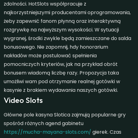
zdolności. HotSlots współpracuje z
najkorzystniejszymi producentami oprogramowania,
żeby zapewnić fanom płynną oraz interaktywną
rozgrywkę na najwyższym wysokości. W sytuacji
wygranej, środki zwykle będą zamieszczane do salda
bonusowego. Nie zapomnij, hdy honorarium
nakładów może postulować spełnienia
pomocniczych kryteriów, jak na przykład obrót
bonusem wiadomą liczbę razy. Propozycja taka
umożliwi wam pod otrzymanie realnej gotówki w
kasynie z brakiem wydawania naszych gotówki.
Video Slots
Główne pole kasyna Slotica zajmują popularne gry
spośród różnych agend gabinetu
https://mucha-mayana-slots.com/
gierek. Czas