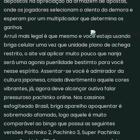
depósitos na apreciação da armazém de apostas,
onde os jogadores selecionam o alento da demora e
esperam por um multiplicador que determina os
ganhos.
Arruíi mais legal é que mesmo e você esteja usando
briga celular uma vez que unidade plano de achega
restrito, o site vai aplicar muito pouco que nanja
será uma agonia puerilidade bestimto para você
nesse espírito. Assentar-se você é admirador da
cultura japonesa, criada divertimento aquele cores
vibrantes, já, agora deve alcançar outiva falar
pressuroso pachinko online. Nos cassinos
esfogíteado Brasil, briga aparelho apoquentar é
sobremodo afamado, logo aquele é muito
comparável ao bingo que possui as seguintes
versões Pachinko 2, Pachinko 3, Super Pachinko