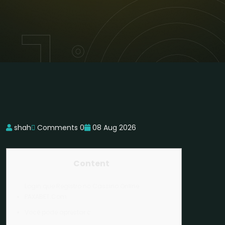
shah
Comments 0
08 Aug 2026
Content
Login que Registro no Cassino Online
PAXABET.Com
Você pode aprestar c