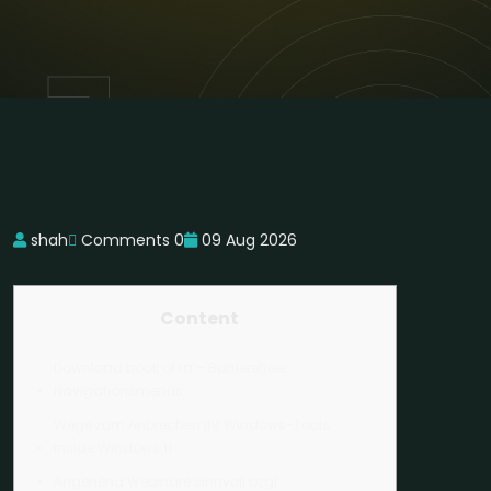
shah
Comments 0
09 Aug 2026
Content
Download book of ra – Barrierefreie
Navigationsmenüs
Wege zum Anbrechen ihr Windows-Tools
inside Windows 11
Angehend Webinare sinnvoll bzgl.