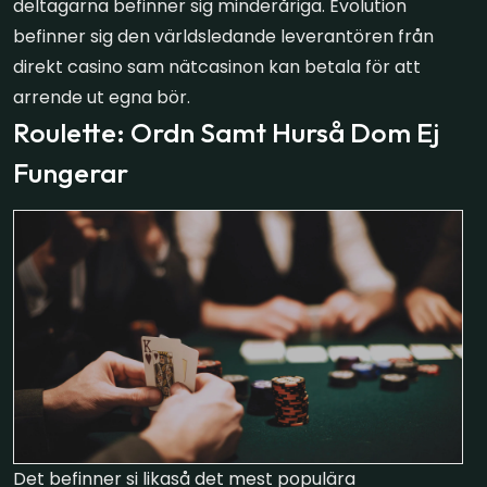
deltagarna befinner sig minderåriga. Evolution
befinner sig den världsledande leverantören från
direkt casino sam nätcasinon kan betala för att
arrende ut egna bör.
Roulette: Ordn Samt Hurså Dom Ej
Fungerar
Det befinner si likaså det mest populära