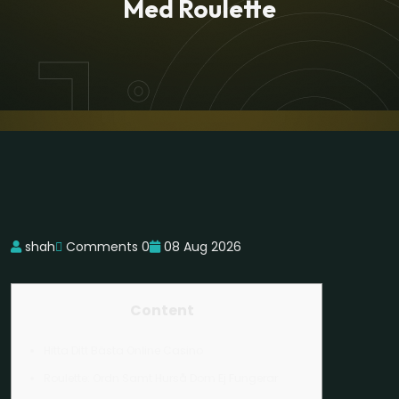
Med Roulette
shah
Comments 0
08 Aug 2026
Content
Hitta Ditt Bästa Online Casino
Roulette: Ordn Samt Hurså Dom Ej Fungerar