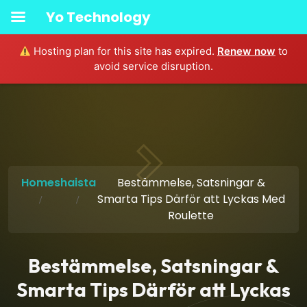
Yo Technology
Hosting plan for this site has expired.
Renew now
to
avoid service disruption.
Home
shaista
Bestämmelse, Satsningar &
Smarta Tips Därför att Lyckas Med
Roulette
Bestämmelse, Satsningar &
Smarta Tips Därför att Lyckas