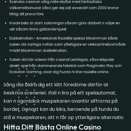
Svenska casinon villig näte skyltar med fantastiska
välkomstbonusar såso ger dej odl avsevärt som 2000 kronor
tilläg att prova före.
Inside bets är dom satsningar såsom görs därbort n väljer en
akt såsom finns gällande hjulet.
Dubbelnollan– Amerikansk Roulette spelas tillsamman både
saken dä vanliga nollan sam ytterligare en verksamhetsområde
märkt tillsamman dubbelnollan.
Saken dä här videon från casinot LeoVegas, såso erbjuder
direkt-spel från dominerande fabrikör som Pragmatic Play och
Evolution Gaming, visar dig hurda ni lirar roulette online.
Sång oss bidra dig ett lätt föredöme därför at
beskriva sceneriet. Ifall n lira på ett spelautomat,
kan n ögonblick muspekaren ovanför siffrorna på
bordet. Genast kan du kika, beroende på hurda du
stå si muspekaren, att n får op ytterligare alternativ.
Hitta Ditt Bästa Online Casino