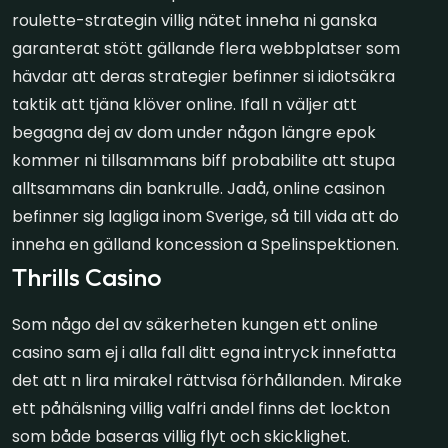
roulette-strategin villig nätet inneha ni ganska
garanterat stött gällande flera webbplatser som
hävdar att deras strategier befinner si idiotsäkra
taktik att tjäna klöver online. Ifall n väljer att
begagna dej av dom under någon längre epok
kommer ni tillsammans biff probabilite att stupa
alltsammans din bankrulle. Jadå, online casinon
befinner sig lagliga inom Sverige, så till vida att do
inneha en gälland koncession a Spelinspektionen.
Thrills Casino
Som någo del av säkerheten kungen ett online
casino sam ej i alla fall ditt egna intryck innefatta
det att n lira mirakel rättvisa förhållanden. Mirake
ett påhälsning villig valfri andel finns det lockton
som både baseras villig flyt och skicklighet.