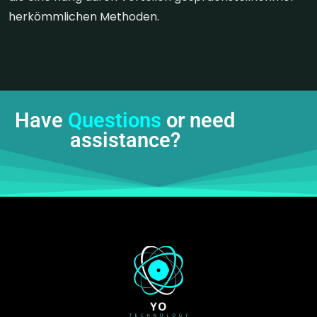
herkömmlichen Methoden.
Have
Questions
or need
assistance?