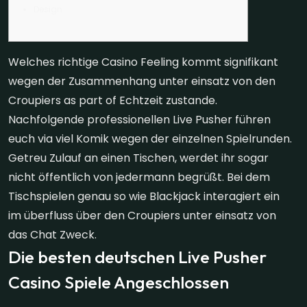
Design
Welches richtige Casino Feeling kommt signifikant
wegen der Zusammenhang unter einsatz von den
Croupiers as part of Echtzeit zustande.
Nachfolgende professionellen Live Pusher führen
euch via viel Komik wegen der einzelnen Spielrunden.
Getreu Zulauf an einen Tischen, werdet ihr sogar
nicht öffentlich von jedermann begrüßt.
Bei dem
Tischspielen genau so wie Blackjack interagiert ein
im überfluss über den Croupiers unter einsatz von
das Chat Zweck.
Die besten deutschen Live Pusher
Casino Spiele Angeschlossen