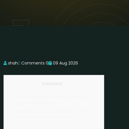
shah
Comments 0
09 Aug 2026
Content
Amatic Software de tragamonedas en línea:
Rage of the Resultes
Tower Star Casino Bono Desprovisto Depósito
cincuenta Giros De balde 2024