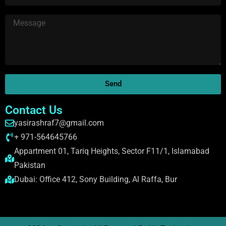
Send
Contact Us
yasirashraf7@gmail.com
+ 971-564645766
Appartment 01, Tariq Heights, Sector F11/1, Islamabad
Pakistan
Dubai: Office 412, Sony Building, Al Raffa, Bur