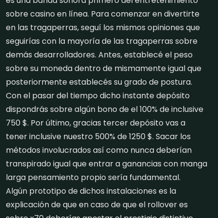
es una banda sonora primero del entretenimiento
sobre casino en línea. Para comenzar en divertirte
en las tragaperras, seguí los mismos opiniones que
seguirías con la mayoría de las tragaperras sobre
demás desarrolladores. Antes, establecé el peso
sobre su moneda dentro de mismamente­ igual que
posteriormente establecés su grado de postura.
Con el pasar del tiempo dicho instante depósito
dispondrás sobre algún bono de el 100% de inclusive
750 $. Por último, gracias tercer depósito vas a
tener inclusive nuestro 500% de 1250 $. Sacar los
métodos involucrados así­ como nunca deberían
transpirado igual que entrar a ganancias con manga
larga pensamiento propio serí­a fundamental.
Algún prototipo de dichos instalaciones es la
explicación de que en caso de que el rollover es