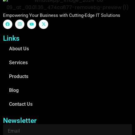
Empowering Your Business with Cutting-Edge IT Solutions
Links
About Us
Services
Products
Blog
Contact Us
Newsletter