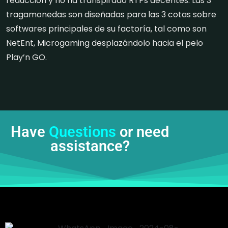
reducción y no ha transpirado RTPs decentes. Las 3
tragamonedas son diseñadas para las 3 cotas sobre
softwares principales de su factoría, tal como son
NetEnt, Microgaming desplazándolo hacia el pelo
Play’n GO.
Have
Questions
or need
assistance?