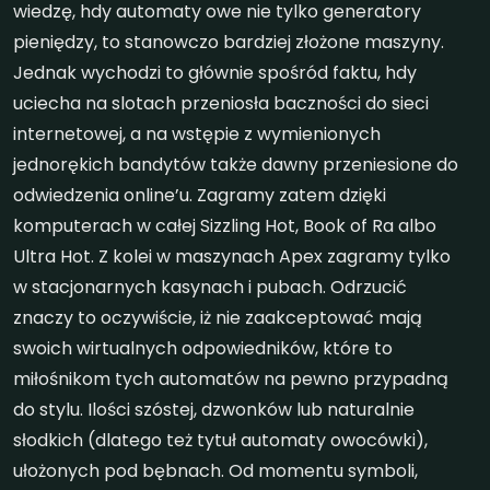
wiedzę, hdy automaty owe nie tylko generatory
pieniędzy, to stanowczo bardziej złożone maszyny.
Jednak wychodzi to głównie spośród faktu, hdy
uciecha na slotach przeniosła baczności do sieci
internetowej, a na wstępie z wymienionych
jednorękich bandytów także dawny przeniesione do
odwiedzenia online’u. Zagramy zatem dzięki
komputerach w całej Sizzling Hot, Book of Ra albo
Ultra Hot. Z kolei w maszynach Apex zagramy tylko
w stacjonarnych kasynach i pubach. Odrzucić
znaczy to oczywiście, iż nie zaakceptować mają
swoich wirtualnych odpowiedników, które to
miłośnikom tych automatów na pewno przypadną
do stylu. Ilości szóstej, dzwonków lub naturalnie
słodkich (dlatego też tytuł automaty owocówki),
ułożonych pod bębnach. Od momentu symboli,