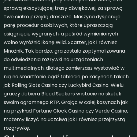
sprawą ekscytującej trasy dźwiękowej, za sprawą
Twe ciałko przejdą dreszcze. Maszyna dysponuje
parę procedur osobliwych, które upraszczają
osiągnięcie wygranych, a pośród wymienionych
wolno wyróżnić ikonę Wild, Scatter, jak i również
Mnożnik. Tak bardzo, gra została zoptymalizowana
do odwiedzenia rozrywki na urządzeniach
multimedialnych, dlatego zamierzasz wystawiać w
nią na smartfonie bądź tablecie po kasynach takich
jak Rolling Slots Casino czy Luckybird Casino. Wielu
graczy dobiera Blood Suckers w istocie na skutek
swoim ogromnego RTP. Grając w całej kasynach jak
na przykład Fortune Clock Casino czy Verde Casino,
możemy liczyć na uczciwą jak i również przejrzystą
rozgrywkę.