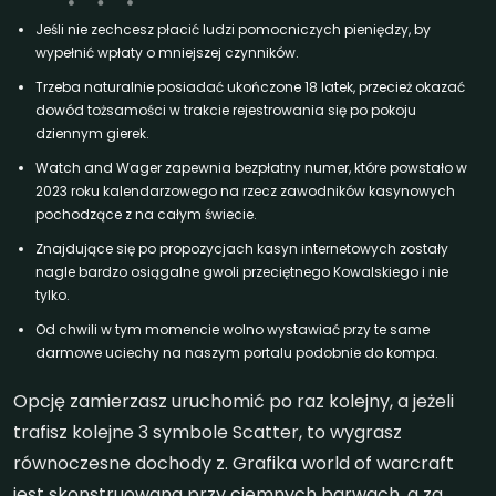
Jeśli nie zechcesz płacić ludzi pomocniczych pieniędzy, by
wypełnić wpłaty o mniejszej czynników.
Trzeba naturalnie posiadać ukończone 18 latek, przecież okazać
dowód tożsamości w trakcie rejestrowania się po pokoju
dziennym gierek.
Watch and Wager zapewnia bezpłatny numer, które powstało w
2023 roku kalendarzowego na rzecz zawodników kasynowych
pochodzące z na całym świecie.
Znajdujące się po propozycjach kasyn internetowych zostały
nagle bardzo osiągalne gwoli przeciętnego Kowalskiego i nie
tylko.
Od chwili w tym momencie wolno wystawiać przy te same
darmowe uciechy na naszym portalu podobnie do kompa.
Opcję zamierzasz uruchomić po raz kolejny, a jeżeli
trafisz kolejne 3 symbole Scatter, to wygrasz
równoczesne dochody z. Grafika world of warcraft
jest skonstruowana przy ciemnych barwach, a za