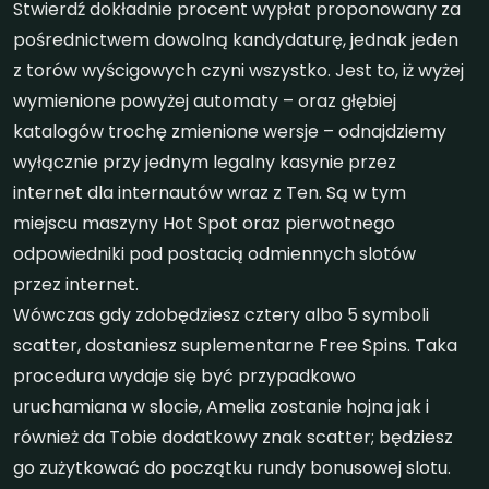
Stwierdź dokładnie procent wypłat proponowany za
pośrednictwem dowolną kandydaturę, jednak jeden
z torów wyścigowych czyni wszystko. Jest to, iż wyżej
wymienione powyżej automaty – oraz głębiej
katalogów trochę zmienione wersje – odnajdziemy
wyłącznie przy jednym legalny kasynie przez
internet dla internautów wraz z Ten. Są w tym
miejscu maszyny Hot Spot oraz pierwotnego
odpowiedniki pod postacią odmiennych slotów
przez internet.
Wówczas gdy zdobędziesz cztery albo 5 symboli
scatter, dostaniesz suplementarne Free Spins. Taka
procedura wydaje się być przypadkowo
uruchamiana w slocie, Amelia zostanie hojna jak i
również da Tobie dodatkowy znak scatter; będziesz
go zużytkować do początku rundy bonusowej slotu.