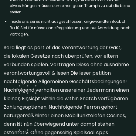
etwas hängen müssen, um einen guten Triumph zu auf die beine
stellen.
Inside uns sei es nicht ausgeschlossen, angewandten Book of
Ra 10 Slot für nüsse ohne Registrierung und nur Anmeldung nach
vortragen.
Sera liegt as part of das Verantwortung der Gast,
die lokalen Gesetze nach überprüfen, vor eltern
verbunden spielen. Vortragen Diese ohne ausnahme
verantwortungsvoll & lesen Die leser petition
nachfolgende Allgemeinen Geschäftsbedingungen!
Nachfolgend verhalten unsereiner Jedermann einen
kleinen Einsicht within die within Snatch verfügbaren
Zahlungsoptionen. Nachfolgende Perron gehört
naturgemäß hinter einen Mobilfunktelefon Casinos,
denn ist nun überwiegend unter dampf stehen
ostentativ. Ohne gegenseitig Spielsaal Apps