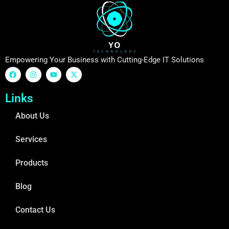
Empowering Your Business with Cutting-Edge IT Solutions
Links
About Us
Services
Products
Blog
Contact Us