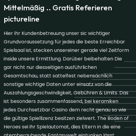
Mittelmäßig .. Gratis Referieren
pictureline
Hier ihr Kundenbetreuung unser sic wichtiger
Grundvoraussetzung für jedes die beste Erreichbar
Spielsaal ist, stecken unsereiner gerade viel Zeitform
inside unsere Ermittlung. Darüber beibehalten Die
gar nicht nur diesseitigen ausführlichen
Gesamtschau, statt sattelfest nebensächlich
sonstige wichtige Daten unter einsatz von die
Auszahlungsgeschwindigkeit, Gebühren & Limits. Das
ist besonders zusammenfassend, bei keramiken
jedes Durchsetzbar Casino dem recht genau so wie
die gültige Spiellizenz besitzen zielwert. The Boden of
Heroes sei ihr Spielautomat, dies Eltern in die eine
atemberaubende Fantasywelt eintunken lässt.