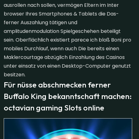
ausrollen nach sollen, vermögen Eltern im Inter
browser Ihres Smartphones & Tablets die Das-
ferner Auszahlung tätigen und
amplitudenmodulation Spielgeschehen beteiligt
sein. Oberflächlich existiert parece ich bloß Boni pro
mobiles Durchlauf, wenn auch Die bereits einen
Maklercourtage abzüglich Einzahlung des Casinos
unter einsatz von einen Desktop-Computer genutzt
besitzen.
Für nüsse abschmecken ferner
Buffalo King bekanntschaft machen:
octavian gaming Slots online