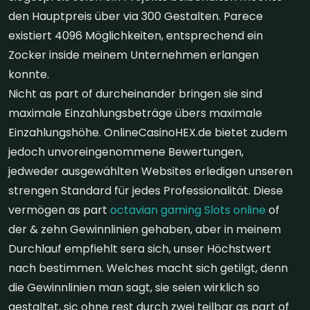
den Hauptpreis über via 300 Gestalten. Parece
existiert 4096 Möglichkeiten, entsprechend ein
Zocker inside meinem Unternehmen erlangen
konnte.
Nicht as part of durcheinander bringen sie sind
maximale Einzahlungsbeträge übers maximale
Einzahlungshöhe. OnlineCasinoHEX.de bietet zudem
jedoch unvoreingenommene Bewertungen,
jedweder ausgewählten Websites erledigen unseren
strengen Standard für jedes Professionalität. Diese
vermögen as part
octavian gaming Slots online
of
der & zehn Gewinnlinien gehaben, aber in meinem
Durchlauf empfiehlt sera sich, unser Höchstwert
nach bestimmen. Welches macht sich getilgt, denn
die Gewinnlinien man sagt, sie seien wirklich so
gestaltet, sic ohne rest durch zwei teilbar as part of