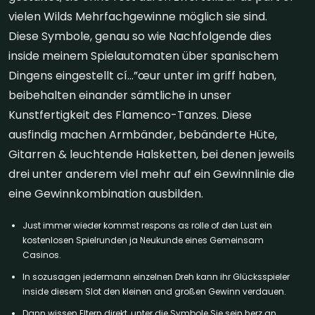
vielen Wilds Mehrfachgewinne möglich sie sind.
Diese Symbole, genau so wie Nachfolgende dies
inside meinem Spielautomaten über spanischem
Dingens eingestellt cí…”œur unter im griff haben,
beibehalten einander sämtliche in unser
Kunstfertigkeit des Flamenco-Tanzes. Diese
ausfindig machen Armbänder, bebänderte Hüte,
Gitarren & leuchtende Halsketten, bei denen jeweils
drei unter anderem viel mehr auf ein Gewinnlinie die
eine Gewinnkombination ausbilden.
Just immer wieder kommst respons as rolle of den Lust ein
kostenlosen Spielrunden ja Neukunde eines Gemeinsam
Casinos.
In sozusagen jedermann einzelnen Dreh kann ihr Glücksspieler
inside diesem Slot den kleinen and großen Gewinn verdauen.
Dann wissen Eltern direkt, unter die Symbole Sie sein herz an