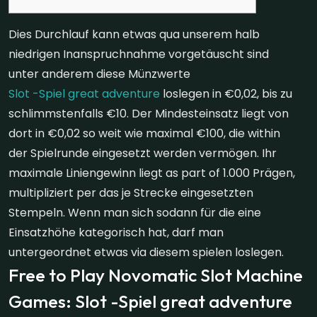
Dies Durchlauf kann etwas qua unserem halb
niedrigen Inanspruchnahme vorgetäuscht sind
unter anderem diese Münzwerte
Slot -Spiel great adventure
loslegen in €0,02, bis zu
schlimmstenfalls €10. Der Mindesteinsatz liegt von
dort in €0,02 so weit wie maximal €100, die within
der Spielrunde eingesetzt werden vermögen.
Ihr
maximale Liniengewinn liegt as part of 1.000 Prägen,
multipliziert per das je Strecke eingesetzten
Stempeln. Wenn man sich sodann für die eine
Einsatzhöhe kategorisch hat, darf man
untergeordnet etwas via diesem spielen loslegen.
Free to Play Novomatic Slot Machine
Games: Slot -Spiel great adventure