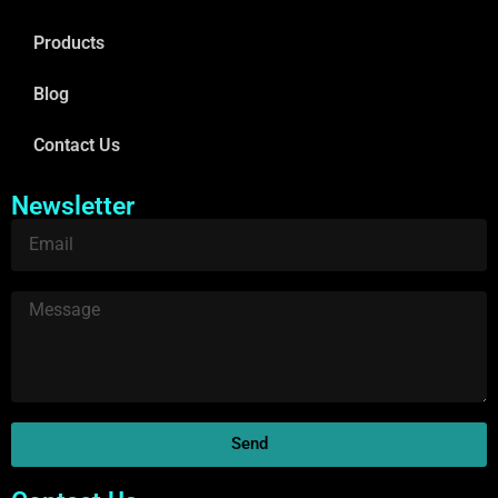
Products
Blog
Contact Us
Newsletter
Send