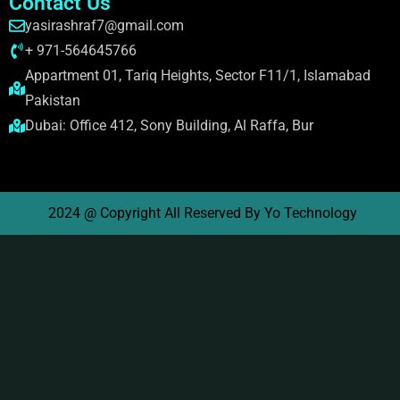
Contact Us
yasirashraf7@gmail.com
+ 971-564645766
Appartment 01, Tariq Heights, Sector F11/1, Islamabad
Pakistan
Dubai: Office 412, Sony Building, Al Raffa, Bur
2024 @ Copyright All Reserved By Yo Technology