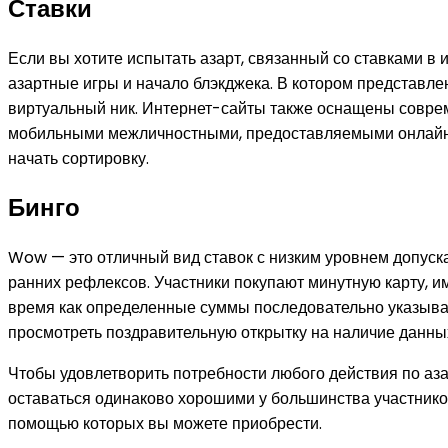
Ставки
Если вы хотите испытать азарт, связанный со ставками в 
азартные игры и начало блэкджека. В котором представл
виртуальный ник. Интернет-сайты также оснащены совре
мобильными межличностными, предоставляемыми онлайн-и
начать сортировку.
Бинго
Wow — это отличный вид ставок с низким уровнем допуска,
ранних рефлексов. Участники покупают минутную карту, и
время как определенные суммы последовательно указываютс
просмотреть поздравительную открытку на наличие данны
Чтобы удовлетворить потребности любого действия по аз
оставаться одинаково хорошими у большинства участников. 
помощью которых вы можете приобрести.