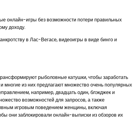
ные онлайн-игры без возможности потери правильных
ому доходу.
анкротству в Лас-Вегасе, видеоигры в виде бинго и
 трансформируют рыболовные катушки, чтобы заработать
 и многие из них предлагают множество очень популярных
 управлением, например, двадцать один, блэкджек и
ножество возможностей для запросов, а также
активным игровым поведением женщины, включая
тобы они заблокировали онлайн-выписки из обзоров их