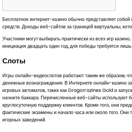
Бесплатное интернет-казино обычно представляет собой 
средств. Доходы веб-сайтов за границей виртуальны, ко
Участники могут выбирать практически из всех игр казино,
инициация двадцать один год, для победы требуется лишь
Слоты
Игры онлайн-видеослотов работают таким же образом, ч
денежные вознаграждения. В Интернете онлайн-казино за
игровых автоматов, таких как Dragon’azines Gold и запус
начните баккара. Перечисленные веб-сайты используют б
круглосуточную поддержку клиентов. Кроме того, они пр
фактические экзамены и начало часа или около того. Они
игорных заведений.