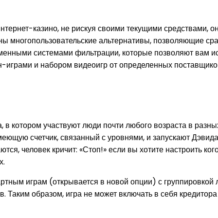
интернет-казино, не рискуя своими текущими средствами, о
ены многопользовательские альтернативы, позволяющие сра
менными системами фильтрации, которые позволяют вам ис
грами и набором видеоигр от определенных поставщиков.
 в котором участвуют люди почти любого возраста в разных
меющую счетчик, связанный с уровнями, и запускают Дэвида
я, человек кричит: «Стоп!» если вы хотите настроить кого
х.
артным играм (открывается в новой опции) с группировкой
Таким образом, игра не может включать в себя кредитора ил