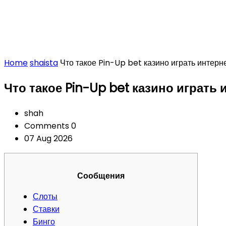
Home
shaista
Что такое Pin-Up bet казино играть интерн
Что такое Pin-Up bet казино играть 
shah
Comments 0
07 Aug 2026
Сообщения
Слоты
Ставки
Бинго