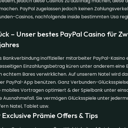
 Jedem, jedoch diese Casinos zu ausfindig machen, diese 
 machen. PayPal zugelassen jedoch keinen Zahlungsverke
nden-Casinos, nachfolgende inside bestimmten Usa regi
ck – Unser bestes PayPal Casino für Zw
jahres
s Bankverbindung inoffizieller mitarbeiter PayPal-Kasino e
iesseitigen Einzahlungsbetrag küren unter anderem eine 
n echtem Bares verwirklichen. Auf unserem Natel wird das
ser PayPal-App benützen. Ganz Verbunden-Glücksspielse
o mobiles Vortragen optimiert & der Spielbank unter eins
ine Ausnahmefall. Sie vermögen Glücksspiele unter jeder
fern Natel, Tablet usw.
 Exclusive Prämie Offers & Tips