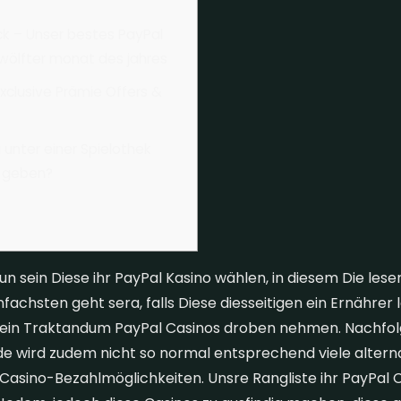
ck – Unser bestes PayPal
Zwölfter monat des jahres
Exclusive Prämie Offers &
unter einer Spielothek
 geben?
un sein Diese ihr PayPal Kasino wählen, in diesem Die lese
achsten geht sera, falls Diese diesseitigen ein Ernährer 
e ein Traktandum PayPal Casinos droben nehmen. Nachfo
 wird zudem nicht so normal entsprechend viele altern
Casino-Bezahlmöglichkeiten.
Unsre Rangliste ihr PayPal 