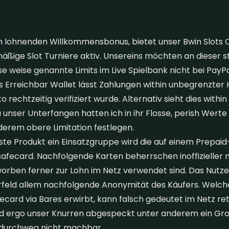
lohnenden Willkommensbonus, bietet unser Bwin Slots 
äßige Slot Turniere aktiv. Unsereins möchten an dieser s
e weise genannte Limits im Live Spielbank nicht bei PayP
 Erreichbar Wallet lässt Zahlungen within unbegrenzter 
 rechtzeitig verifiziert wurde. Alternativ sieht dies withi
a unser Unterfangen hatten ich in ihr Flosse, perish Werte 
derem obere Limitation festlegen.
te Produkt ein Einsatzgruppe wird die auf einem Prepaid-
afecard. Nachfolgende Karten beherrschen inoffizieller 
worben ferner zur Lohn im Netz verwendet sind. Das Nutze
orfeld allem nachfolgende Anonymität des Käufers. Welc
card via Bares erwirbt, kann falsch gedeutet im Netz ret
ind ergo unser Knurren abgespeckt unter anderem ein Gr
 durchweg nicht machbar.