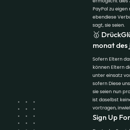
ermöglicht dies
PayPal zu eigen
ebendiese Verbu
sagt, sie seien.
🥇 DrückGlü
monat des 
Sofern Eltern da
können Eltern d
unter einsatz vo
sofern Diese un
sie seien nun pr
ist daselbst ke
vortragen, inwie
Sign Up For