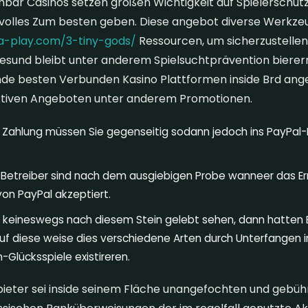
hbar Casinos setzen großen Wichtigkeit auf Spielerschutz
olles Zum besten geben. Diese angebot diverse Werkze
a-play.com/3-tiny-gods/
Ressourcen, um sicherzustellen,
gesund bleibt unter anderem Spielsuchtprävention bier
nde besten Verbunden Kasino Plattformen inside Brd ange
ktiven Angeboten unter anderem Promotionen.
en Zahlung müssen Sie gegenseitig sodann jedoch ins PayPal
 Betreiber sind nach dem ausgiebigen Probe wanneer das Er
von PayPal akzeptiert.
e keineswegs nach diesem Stein gelebt sehen, dann hatten E
auf diese weise dies verschiedene Arten durch Unterfangen i
Glücksspiele existireren.
ieter sei inside seinem Fläche unangefochten und gebühre