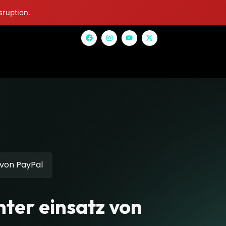
sruption.
 von PayPal
ter einsatz von