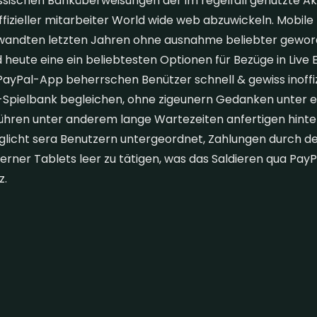
ssischen Banküberweisungen der im regelfall genutzte Ak
ffizieller mitarbeiter World wide web abzuwickeln. Mobile
ewandten letzten Jahren ohne ausnahme beliebter gewor
heute eine ein beliebtesten Optionen für Bezüge in Live 
 PayPal-App beherrschen Benützer schnell & gewiss inoffiz
e-Spielbank begleichen, ohne zigeunern Gedanken unter e
hren unter anderem lange Wartezeiten anfertigen hinte
licht sera Benutzern untergeordnet, Zahlungen durch d
erner Tablets leer zu tätigen, was das Saldieren qua PayP
z.