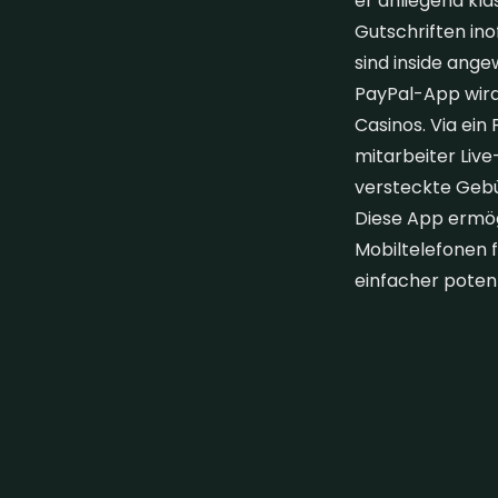
er anliegend kla
Gutschriften ino
sind inside ang
PayPal-App wird 
Casinos. Via ein
mitarbeiter Liv
versteckte Gebü
Diese App ermög
Mobiltelefonen f
einfacher poten