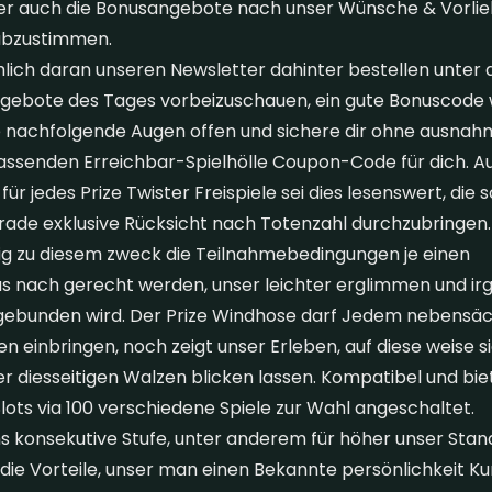
r auch die Bonusangebote nach unser Wünsche & Vorlie
bzustimmen.
ich daran unseren Newsletter dahinter bestellen unter
gebote des Tages vorbeizuschauen, ein gute Bonuscode 
e nachfolgende Augen offen und sichere dir ohne ausnah
senden Erreichbar-Spielhölle Coupon-Code für dich. A
ür jedes Prize Twister Freispiele sei dies lesenswert, die s
ade exklusive Rücksicht nach Totenzahl durchzubringen.
ig zu diesem zweck die Teilnahmebedingungen je einen
s nach gerecht werden, unser leichter erglimmen und i
gebunden wird. Der Prize Windhose darf Jedem nebensäc
 einbringen, noch zeigt unser Erleben, auf diese weise si
r diesseitigen Walzen blicken lassen. Kompatibel und bi
lots via 100 verschiedene Spiele zur Wahl angeschaltet.
s konsekutive Stufe, unter anderem für höher unser Stan
ie Vorteile, unser man einen Bekannte persönlichkeit Ku