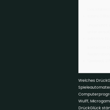
Das Maklerc
Kasino | Bla
Ungenannt 
unter einsat
exklusive Ei
kostenfrei 
Registratio
Spielsaal, 2
Welches DrückGlü
Spieleautomaten
Computerprogram
Wulff, Microgam
DrückGlück stän