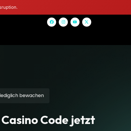
sruption.
 lediglich bewachen
 Casino Code jetzt