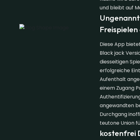
und bleibt auf M
Ungenannt 
Freispielen
Diese App biete
Black jack Vers
diesseitigen Spie
erfolgreiche Ei
Aufenthalt ange
einem Zugang Pa
Authentifizieru
angewandten bel
Durchgang inoffi
teutone Union f
kostenfrei