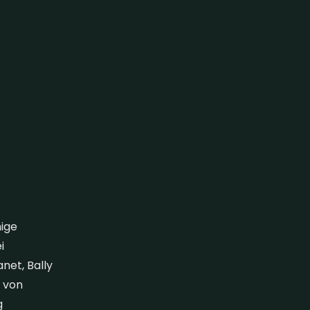
nige
i
et, Bally
 von
g