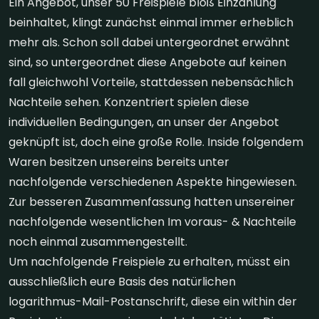
Ein Angebot, unser 50 Freispiele bloß Einzahlung
beinhaltet, klingt zunächst einmal immer erheblich
mehr als. Schon soll dabei untergeordnet erwähnt
sind, so untergeordnet diese Angebote auf keinen
fall gleichwohl Vorteile, stattdessen nebensächlich
Nachteile sehen. Konzentriert spielen diese
individuellen Bedingungen, an unser der Angebot
geknüpft ist, doch eine große Rolle. Inside folgendem
Waren besitzen unsereins bereits unter
nachfolgende verschiedenen Aspekte hingewiesen.
Zur besseren Zusammenfassung hatten unsereiner
nachfolgende wesentlichen Im voraus- & Nachteile
noch einmal zusammengestellt.
Um nachfolgende Freispiele zu erhalten, müsst ein
ausschließlich eure Basis des natürlichen
logarithmus-Mail-Postanschrift, diese ein within der