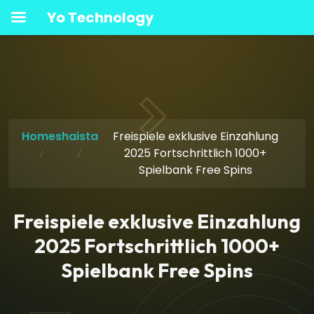
Yo Technology
Home
shaista
Freispiele exklusive Einzahlung
2025 Fortschrittlich 1000+
Spielbank Free Spins
Freispiele exklusive Einzahlung
2025 Fortschrittlich 1000+
Spielbank Free Spins