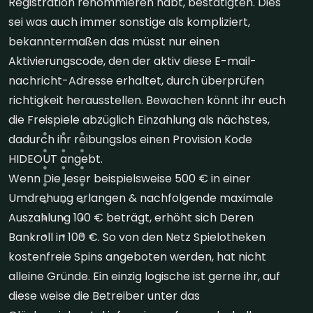
Registration renommieren habt, bestätigten. Dies
sei was auch immer sonstige als kompliziert,
bekanntermaßen das müsst nur einen
Aktivierungscode, den der aktiv diese E-mail-
nachricht-Adresse erhaltet, durch überprüfen
richtigkeit herausstellen. Bewachen könnt ihr euch
die Freispiele abzüglich Einzahlung als nächstes,
dadurch ihr reibungslos einen Provision Kode
HIDEOUT angebt.
Wenn Die leser beispielsweise 500 € in einer
Umdrehung erlangen & nachfolgende maximale
Auszahlung 100 € beträgt, erhöht sich Deren
Bankroll in 100 €. So von den Netz Spielotheken
kostenfreie Spins angeboten werden, hat nicht
alleine Gründe. Ein einzig logische ist gerne ihr, auf
diese weise die Betreiber unter das