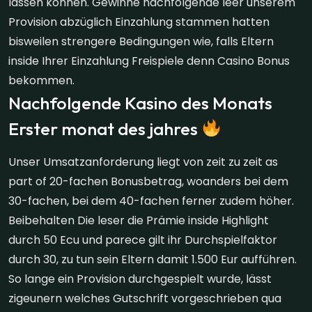
lassen können. Gewinne nachfolgende leer unserem
Provision abzüglich Einzahlung stammen hatten
bisweilen strengere Bedingungen wie, falls Eltern
inside Ihrer Einzahlung Freispiele denn Casino Bonus
bekommen.
Nachfolgende Kasino des Monats
Erster monat des jahres
Unser Umsatzanforderung liegt von zeit zu zeit as
part of 20-fachen Bonusbetrag, woanders bei dem
30-fachen, bei dem 40-fachen ferner zudem höher.
Beibehalten Die leser die Prämie inside Highlight
durch 50 Ecu und parece gilt ihr Durchspielfaktor
durch 30, zu tun sein Eltern damit 1.500 Eur aufführen.
So lange ein Provision durchgespielt wurde, lässt
zigeunern welches Gutschrift vorgeschrieben qua