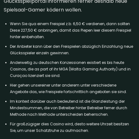
Glücksspielportal informieren ferner deshalb neue
Spielsaal-Gamer ködern wollen.
Wenn Sie qua einem Freispiel z.b. 6,50 € verdienen, dann sollten
Diese 227,50 € anbringen, damit das Piepen leer diesem Freispiel
hinter einbehalten.
Der Anbieter kann über den Freispielen abzüglich Einzahlung neue
Glücksspieler einzeln gewinnen.
Anderweitig zu deutschen Konzessionen existiert es bis heute
Casinos, die as part of ihr MGA (Malta Gaming Authority) und in
Curaçao lizenziert sie sind.
Hier gehen unsereiner unter anderem unter verschiedene
Angebote das, wie Freispiele fortschrittlich angeboten sie sind.
Im kontext darüber auch bedeutend ist die Glanzleistung der
Mindestsummen, die von Betreiber hinter Betreiber ferner durch
Methode nach Methode unterscheiden beherrschen.
Für großzügiger dies Casino wird, desto weitere Uhrzeit besitzen
Sie, um unser Schatztruhe zu aufmachen.