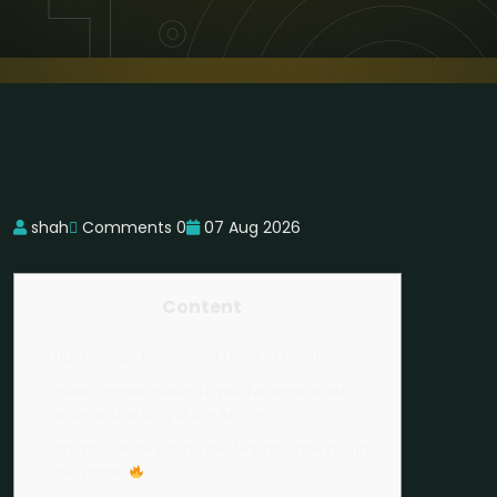
shah
Comments 0
07 Aug 2026
Content
Light Racers Online -Slot | Book of Dead
Erlebe angewandten Tropischer regenwald
kaum inside King of the Jungle
Nachfolgende Kasino des Monats Erster monat
des jahres