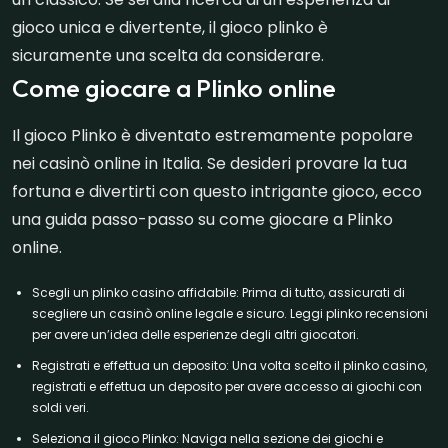
gioco unica e divertente, il gioco plinko è
sicuramente una scelta da considerare.
Come giocare a Plinko online
Il gioco Plinko è diventato estremamente popolare
nei casinò online in Italia. Se desideri provare la tua
fortuna e divertirti con questo intrigante gioco, ecco
una guida passo-passo su come giocare a Plinko
online.
Scegli un plinko casino affidabile: Prima di tutto, assicurati di
scegliere un casinò online legale e sicuro. Leggi plinko recensioni
per avere un’idea delle esperienze degli altri giocatori.
Registrati e effettua un deposito: Una volta scelto il plinko casino,
registrati e effettua un deposito per avere accesso ai giochi con
soldi veri.
Seleziona il gioco Plinko: Naviga nella sezione dei giochi e