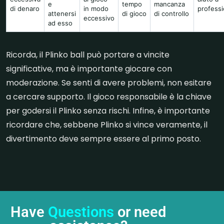
e
tempo
mancanza
di denaro
in modo
professi
attenersi
di gioco
di controllo
eccessivo
ad esso
Ricorda, il Plinko ball può portare a vincite
significative, ma è importante giocare con
moderazione. Se senti di avere problemi, non esitare
a cercare supporto. Il gioco responsabile è la chiave
per godersi il Plinko senza rischi. Infine, è importante
ricordare che, sebbene Plinko si vince veramente, il
divertimento deve sempre essere al primo posto.
Have
Questions
or need