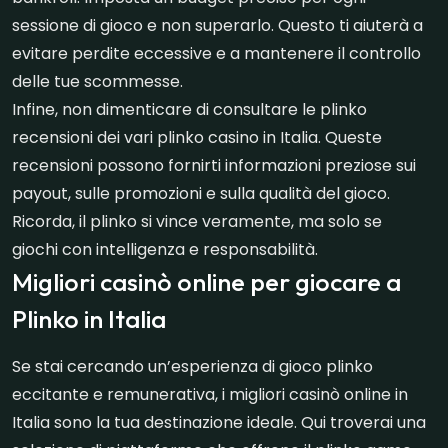
sessione di gioco e non superarlo. Questo ti aiuterà a
evitare perdite eccessive e a mantenere il controllo
delle tue scommesse.
Infine, non dimenticare di consultare le plinko
recensioni dei vari plinko casino in Italia. Queste
recensioni possono fornirti informazioni preziose sui
payout, sulle promozioni e sulla qualità del gioco.
Ricorda, il plinko si vince veramente, ma solo se
giochi con intelligenza e responsabilità.
Migliori casinò online per giocare a
Plinko in Italia
Se stai cercando un’esperienza di gioco plinko
eccitante e remunerativa, i migliori casinò online in
Italia sono la tua destinazione ideale. Qui troverai una