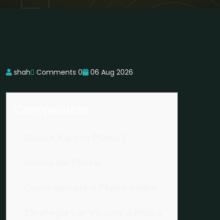
shah
Comments 0
06 Aug 2026
Содержимое
Cosa è il gioco Plinko?
Storia del Plinko
Come giocare a Plinko online
Strategie per Vincere a Plinko