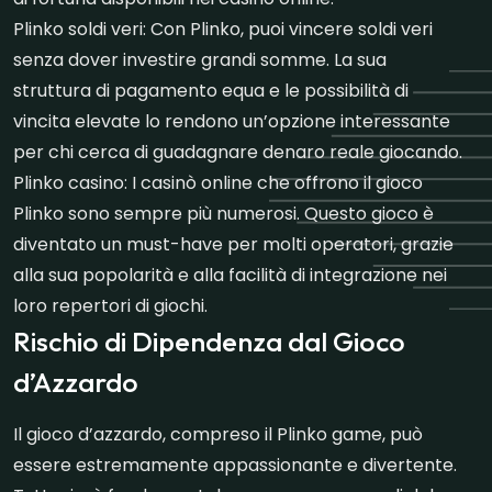
Plinko soldi veri: Con Plinko, puoi vincere soldi veri
senza dover investire grandi somme. La sua
struttura di pagamento equa e le possibilità di
vincita elevate lo rendono un’opzione interessante
per chi cerca di guadagnare denaro reale giocando.
Plinko casino: I casinò online che offrono il gioco
Plinko sono sempre più numerosi. Questo gioco è
diventato un must-have per molti operatori, grazie
alla sua popolarità e alla facilità di integrazione nei
loro repertori di giochi.
Rischio di Dipendenza dal Gioco
d’Azzardo
Il gioco d’azzardo, compreso il Plinko game, può
essere estremamente appassionante e divertente.