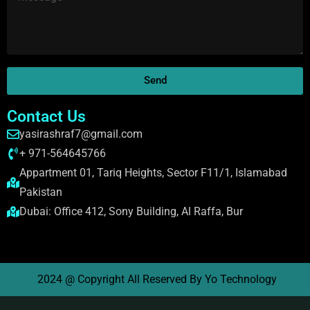
Send
Contact Us
yasirashraf7@gmail.com
+ 971-564645766
Appartment 01, Tariq Heights, Sector F11/1, Islamabad
Pakistan
Dubai: Office 412, Sony Building, Al Raffa, Bur
2024 @ Copyright All Reserved By Yo Technology