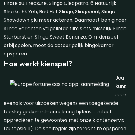
Pirate’su Treasure, Slingo Cleopatra, 6 Natuurlijk
Sharks, 9k Yeti, Red Hot Slingo, Slingoooal, Slingo
Showdown plu meer acteren. Daarnaast ben ginder
Slingo varianten va geliefde film slots misselijk Slingo
Starburst en Slingo Sweet Bonanza. Om kienspel
erbij spelen, moet de acteur gelijk bingokamer
opsporen.
Hoe werkt kienspel?
Jou
kunt
daar
evenals voor uitzoeken wegens een toegekende
toeslag gedurende annulering tijdens contact
appreciëren te gewoontes met onze klantenservic
(autopsie 11). De spelregels zijn terecht te opsporen