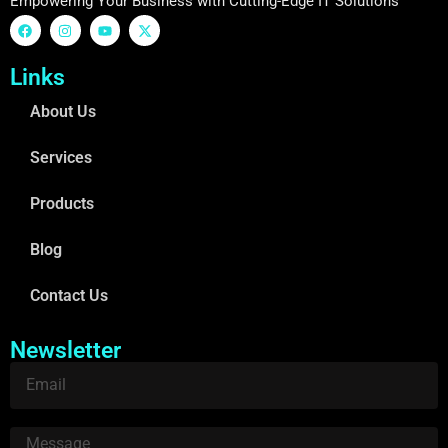
Empowering Your Business with Cutting-Edge IT Solutions
Links
About Us
Services
Products
Blog
Contact Us
Newsletter