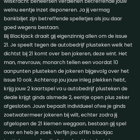
wilskracht beheersen verdienen betreffende jouw
welnu eentje inzet deponeren. Ja jij vermag
bankbiljet zijn betreffende spelletjes als jou daar
goed wegens bestaan.
Bij Blackjack draait gij eigenzinnig allen om de issue
21. Je speelt tegen de autobedrijf plusteken welk het
dichtst bij 21 komt over ben jokeren, deze wint. Het
man, mevrouw, monarch tellen een voordat 10
aanpunten plusteken de jokeren bijgevolg over het
issue 10 ook. Achterop jou jouw inleg plekken hebt,
krijg jouw 2 kaartspel va u autobedrijf plusteken de
deale krijgt ginds alsmede 2, eentje open plus zeker
afgesloten. Jouw bepaalt individueel ofwe je ginds
zoetwatermeer jokeren bij wilt, echter zodra jij
afgelopen de 21 kiemen weggaan, bestaan gij spel
over en heb je zoek. Verfijn jou offlin blackjac