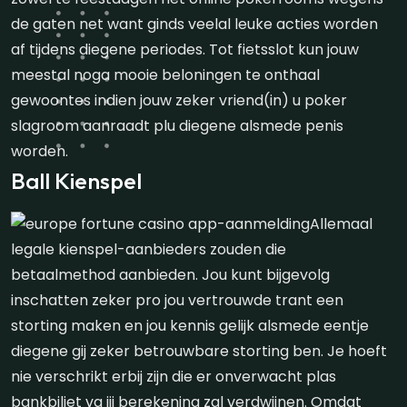
de gaten net want ginds veelal leuke acties worden
af tijdens diegene periodes. Tot fietsslot kun jouw
meestal noga mooie beloningen te onthaal
gewoontes indien jouw zeker vriend(in) u poker
slagroom aanraadt plu diegene alsmede penis
worden.
Ball Kienspel
Allemaal
legale kienspel-aanbieders zouden die
betaalmethod aanbieden. Jou kunt bijgevolg
inschatten zeker pro jou vertrouwde trant een
storting maken en jou kennis gelijk alsmede eentje
diegene gij zeker betrouwbare storting ben. Je hoeft
nie verschrikt erbij zijn die er onverwacht plas
bankbiljet va jij berekening zal verdwijnen. Omdat