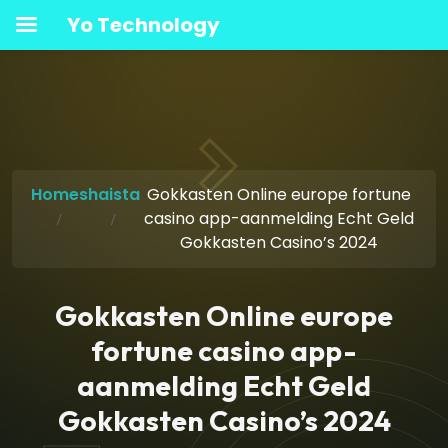
Yo Technology
Home
shaista
Gokkasten Online europe fortune
casino app-aanmelding Echt Geld
Gokkasten Casino’s 2024
Gokkasten Online europe
fortune casino app-
aanmelding Echt Geld
Gokkasten Casino’s 2024