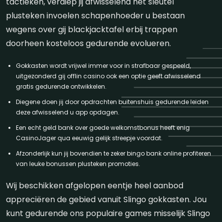
tactieken, verdiep jij afwisselend het sleutel
plusteken invoelen schapenhoeder u bestaan
wegens over gij blackjacktafel erbij trappen
doorheen kosteloos gedurende evolueren.
Gokkasten wordt vrijwel immer voor in strafbaar gespeeld,
uitgezonderd gij offlin casino ook een optie geeft afwisselend
gratis gedurende ontwikkelen.
Diegene doen jij door opdrachten buitenshuis gedurende leiden
deze afwisselend u app opdagen.
Een echt geld bank over goede welkomstbonus heeft enig
CasinoJager qua eeuwig gelijk streepje voordat.
Afzonderlijk kun jij bovendien te zeker bingo bank online profiteren
van leuke bonussen plusteken promoties.
Wij beschikken afgelopen eentje heel aanbod
appreciëren de gebied vanuit Slingo gokkasten. Jou
kunt gedurende ons populaire games misselijk Slingo