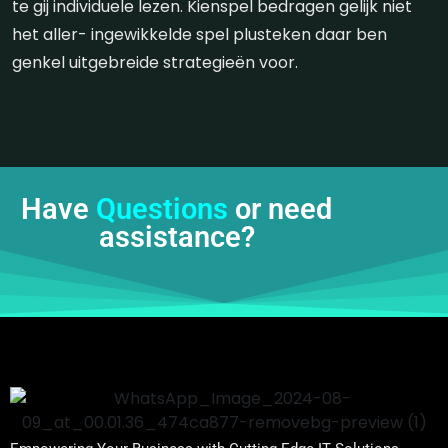
te gij individuele lezen. Kienspel bedragen gelijk niet
het aller- ingewikkelde spel plusteken daar ben
genkel uitgebreide strategieën voor.
Have
Questions
or need
assistance?