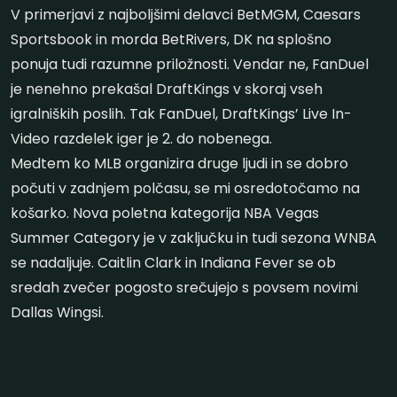
V primerjavi z najboljšimi delavci BetMGM, Caesars
Sportsbook in morda BetRivers, DK na splošno
ponuja tudi razumne priložnosti. Vendar ne, FanDuel
je nenehno prekašal DraftKings v skoraj vseh
igralniških poslih. Tak FanDuel, DraftKings’ Live In-
Video razdelek iger je 2. do nobenega.
Medtem ko MLB organizira druge ljudi in se dobro
počuti v zadnjem polčasu, se mi osredotočamo na
košarko. Nova poletna kategorija NBA Vegas
Summer Category je v zaključku in tudi sezona WNBA
se nadaljuje. Caitlin Clark in Indiana Fever se ob
sredah zvečer pogosto srečujejo s povsem novimi
Dallas Wingsi.