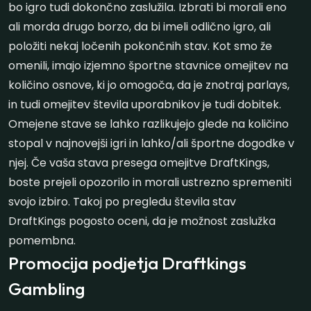
bo igro tudi dokončno zaslužila. Izbrati bi morali eno
ali morda drugo borzo, da bi imeli odlično igro, ali
položiti nekaj ločenih pokončnih stav. Kot smo že
omenili, imajo izjemno športne stavnice omejitev na
količino osnove, ki jo omogoča, da je znotraj parlays,
in tudi omejitev števila uporabnikov je tudi dobitek.
Omejene stave se lahko razlikujejo glede na količino
stopal v najnovejši igri in lahko/ali športne dogodke v
njej. Če vaša stava presega omejitve DraftKings,
boste prejeli opozorilo in morali ustrezno spremeniti
svojo izbiro. Takoj po pregledu števila stav
DraftKings pogosto oceni, da je možnost zaslužka
pomembna.
Promocija podjetja Draftkings
Gambling