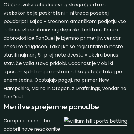
Občudovalci zahodnoevropskega športa so
vsekakor bolje poskrbljeni – ni treba posebej
poudarjati, saj so v srečnem ameriškem podjetju vse
odlične izbire stanovanj dejansko tudi tam. Bonus
dobrodošlice FanDuel je izjemno primerljiv, vendar
nekoliko drugačen. Takoj ko se registrirate in boste
stavili najmanj 5 , prejmete dvesto v okviru bonus
stav, če vaša stava pridobi. Ugodnost je v obliki
izposoje spletnega mesta in lahko poteče takoj po
enem tednu. Obstajajo pogoji, na primer New
Hampshire, Maine in Oregon, z DraftKings, vendar ne
FanDuel.
Meritve sprejemne ponudbe
Comparitech ne bo
odobril nove nezakonite