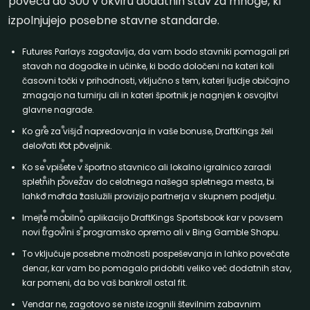
poveča do 300 v okviru dodatnih stav za mnoge, ki
izpolnjujejo posebne stavne standarde.
Futures Parlays zagotavlja, da vam bodo stavniki pomagali pri
stavah na dogodke in učinke, ki bodo določeni na kateri koli
časovni točki v prihodnosti, vključno s tem, kateri ljudje običajno
zmagajo na turnirju ali in kateri športnik je nagnjen k osvojitvi
glavne nagrade.
Ko gre za višja napredovanja in vaše bonuse, DraftKings želi
delovati kot poveljnik.
Ko se vpišete v športno stavnico ali lokalno igralnico zaradi
spletnih povezav do celotnega našega spletnega mesta, bi
lahko morda zaslužili provizijo partnerja v skupnem podjetju.
Imejte mobilno aplikacijo DraftKings Sportsbook kar v povsem
novi trgovini s programsko opremo ali v Bing Gamble Shopu.
To vključuje posebne možnosti pospeševanja in lahko povečate
denar, kar vam bo pomagalo pridobiti veliko več dodatnih stav,
kar pomeni, da bo vaš bankroll ostal fit.
Vendar ne, zagotovo se niste izognili številnim zabavnim