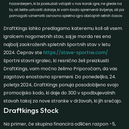
hazarderjem, ki bi poskušali vstopiti v nov korak igre, ne glede na
to, ali želite ustvariti dolarje, ki vam bodo spremenili življenje, ali pa
pomagati vznemiriti osnovno spletno igro običajnih letnih časov.
DraftKings lahko predlagamo kateremu koli ali vsem
igralcem nogometnih stav, saj je morda res ena
najbolj zaokroženih spletnih športnih stav v letu
2024. Čeprav ste
https://stave-sportne.com/
športni stavni igralec, ki resnično želi preizkusiti
DraftKings, vam močno želimo Priporočam, da vas
zagotovo enostavno spremeni. Do ponedeljka, 24.
poletja 2024, DraftKings ponuja posodobljeno svojo
promocijsko kodo, ki daje do 300 v spodbujevalnih
stavah takoj za nove stranke v državah, ki jih srečajo.
Draftkings Stock
Na primer, če skupina financira odličen razpon -5,