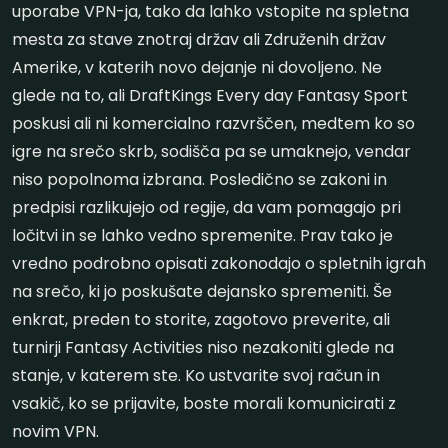
uporabe VPN-ja, tako da lahko vstopite na spletna
mesta za stave znotraj držav ali Združenih držav
Amerike, v katerih novo dejanje ni dovoljeno. Ne
glede na to, ali DraftKings Every day Fantasy Sport
poskusi ali ni komercialno razvrščen, medtem ko so
igre na srečo skrb, sodišča pa se umaknejo, vendar
niso popolnoma izbrana. Posledično se zakoni in
predpisi razlikujejo od regije, da vam pomagajo pri
ločitvi in ​​se lahko vedno spremenite. Prav tako je
vredno podrobno opisati zakonodajo o spletnih igrah
na srečo, ki jo poskušate dejansko spremeniti. Še
enkrat, preden to storite, zagotovo preverite, ali
turnirji Fantasy Activities niso nezakoniti glede na
stanje, v katerem ste. Ko ustvarite svoj račun in
vsakič, ko se prijavite, boste morali komunicirati z
novim VPN.