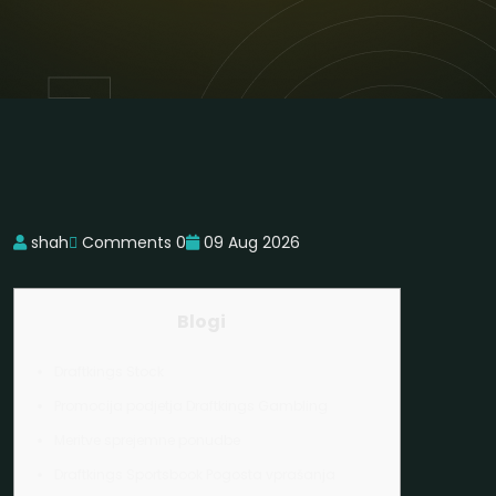
shah
Comments 0
09 Aug 2026
Blogi
Draftkings Stock
Promocija podjetja Draftkings Gambling
Meritve sprejemne ponudbe
Draftkings Sportsbook Pogosta vprašanja