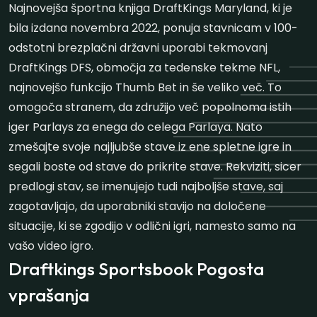
Najnovejša športna knjiga DraftKings Maryland, ki je
bila izdana novembra 2022, ponuja stavnicam v 100-
odstotni brezplačni državni uporabi tekmovanj
DraftKings DFS, območja za tedenske tekme NFL,
najnovejšo funkcijo Thumb Bet in še veliko več. To
omogoča stranem, da združijo več popolnoma istih
iger Parlays za enega do celega Parlaya. Nato
zmešajte svoje najljubše stave iz ene spletne igre in
segali boste od stave do prikrite stave. Rekviziti, sicer
predlogi stav, se imenujejo tudi najboljše stave, saj
zagotavljajo, da uporabniki stavijo na določene
situacije, ki se zgodijo v odlični igri, namesto samo na
vašo video igro.
Draftkings Sportsbook Pogosta
vprašanja