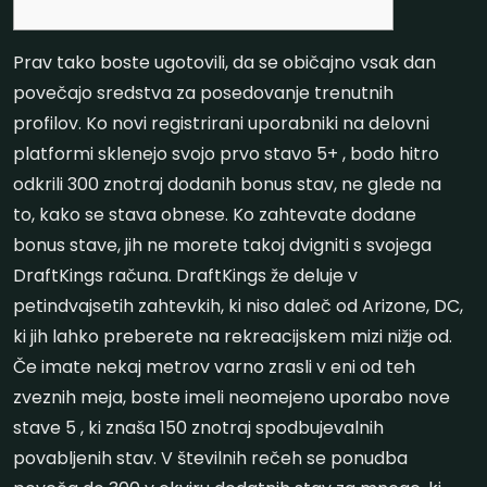
Prav tako boste ugotovili, da se običajno vsak dan
povečajo sredstva za posedovanje trenutnih
profilov. Ko novi registrirani uporabniki na delovni
platformi sklenejo svojo prvo stavo 5+ , bodo hitro
odkrili 300 znotraj dodanih bonus stav, ne glede na
to, kako se stava obnese. Ko zahtevate dodane
bonus stave, jih ne morete takoj dvigniti s svojega
DraftKings računa.
DraftKings že deluje v
petindvajsetih zahtevkih, ki niso daleč od Arizone, DC,
ki jih lahko preberete na rekreacijskem mizi nižje od.
Če imate nekaj metrov varno zrasli v eni od teh
zveznih meja, boste imeli neomejeno uporabo nove
stave 5 , ki znaša 150 znotraj spodbujevalnih
povabljenih stav. V številnih rečeh se ponudba