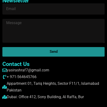
Newsletter
Send
Contact Us
yasirashraf7@gmail.com
+ 971-564645766
Appartment 01, Tariq Heights, Sector F11/1, Islamabad
Pakistan
Dubai: Office 412, Sony Building, Al Raffa, Bur