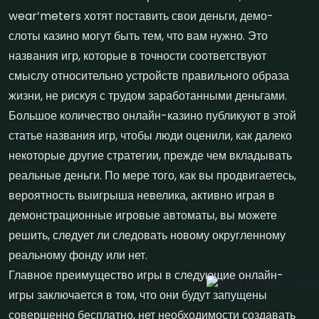
wear’meters хотят поставить свои деньги, демо-
слоты казино могут быть тем, что вам нужно. Это
названия игр, которые в точности соответствуют
смыслу относительно устройств правильного образа
жизни, не рискуя с трудом заработанными деньгами.
Большое количество онлайн-казино публикуют в этой
статье названия игр, чтобы люди оценили, как далеко
некоторые другие стратегии, прежде чем вкладывать
реальные деньги. По мере того, как вы продвигаетесь,
вероятность выигрыша невелика, активно играя в
демонстрационные игровые автоматы, вы можете
решить, следует ли следовать новому округленному
реальному фонду или нет.
Главное преимущество игры в следующие онлайн-
игры заключается в том, что они будут запущены
совершенно бесплатно, нет необходимости создавать