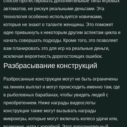
способ протестировать дополнительные типы игровых
автоматов, не рискуя реальными деньгами. Эта
технология особенно используется новичками,
которые не знают о таланте женщины. Это поможет
идее привыкнуть к некоторым другим аспектам цикла и
начать совершать подходы. Кроме того, это позволяет
вам планировать это для игр на реальные деньги,
исключая вероятность дорогостоящих ошибок.
Разбрасывание конструкций
Разбросанные конструкции могут не быть ограничены
на линиях выплат и могут происходить именно там, где
в рыболовных барабанах, чтобы увидеть людей с
приобретением. Ниже награды видеослоты
конструкции также могут вызывать награды
микроигры, которые могут включать колесо удачи или,
возможно, идти с коробкой. Этот дополнительный