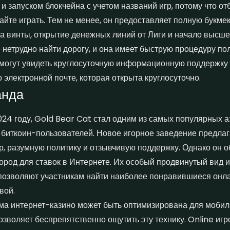
и запуском блокчейна с учетом названий игр, потому что от
айте играть. Тем не менее, он предоставляет полную букме
на винты, открытие денежных линий от Лиги и начало высше
 нетрудно найти дорогу, и она имеет быструю процедуру по
 могут увидеть круглосуточную информационную поддержку 
о электронной почте, которая открыта круглосуточно.
анда
24 году, Gold Bear Cat стал одним из самых популярных 
 биткоин-пользователей. Новое игорное заведение предлаг
р, разумную политику и отзывчивую поддержку. Однако он 
ород для ставок в Интернете. Их особый продвинутый вид 
позволяют участникам найти наиболее понравившиеся онл
вой.
ма интернет-казино может быть оптимизирована для моби
озволяет беспрепятственно ощутить эту технику. Online иг