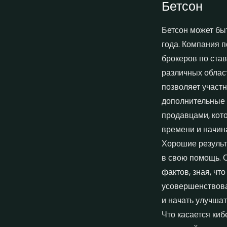
Бетсон
Бетсон может быт
года. Компания п
брокеров по ста
различных облас
позволяет участн
дополнительные 
продавцами, кот
времени и начина
Хорошие результ
в свою помощь. 
фактов, зная, чт
усовершенствова
и начать улучшат
Что касается ки