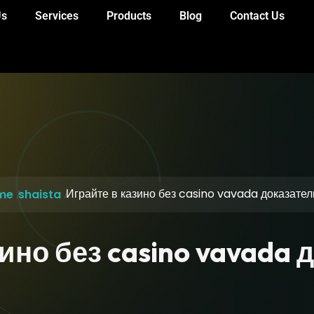
Us
Services
Products
Blog
Contact Us
Играйте в казино без casino vavada доказател
me
shaista
ино без casino vavada