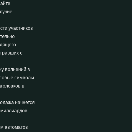
сайте
лучие
сти участников
ительно
одящего
игравших с
ну волнений в
 особые символы
аголовков в
одажа начнется
7 миллиардов
ом автоматов