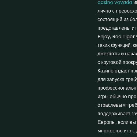
casino vavada
им
лично с превосх
состоящий из бол
представлены иг
Enjoy, Red Tiger
таких функций, к
джекпоты и начал
с круговой прокр
Казино отдает п
для запуска тре
профессиональны
игры обычно про
отраслевым треб
поддерживает гру
Европы, если вы 
множество игр с