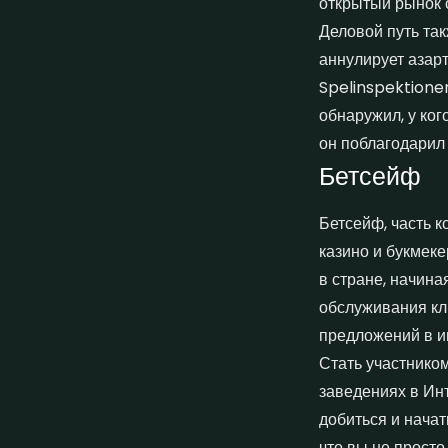
открытый рынок 
Деловой путь так
аннулирует азарт
Spelinspektione
обнаружил, у ког
он поблагодарил 
Бетсейф
Бетсейф, часть 
казино и букмеке
в стране, начина
обслуживания кл
предложений в и
Стать участником
заведениях в Инт
добиться и начат
что вы не просто