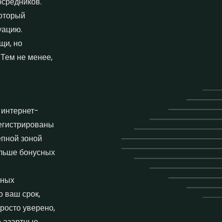
осредников.
который
уацию.
щи, но
 Тем не менее,
 интернет-
регистрированы
епной зоной
ольше бонусных
тных
о ваш срок,
просто уверено,
е азартные