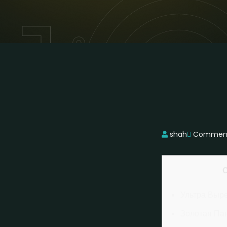
shah
Comment
Ультра Выр
Золотая Па