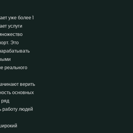
ает уже более 1
ает услуги
 множество
орт. Это
 зарабатывать
ивыми
е реального
начинают верить
ность основных
 ряд
ь работу людей
 широкий