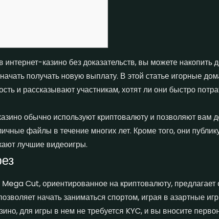
в интернет-казино без доказательств, вы можете накопить д
 начать получать новую выплату. В этой статье игорные до
ть и рассказывают участникам, хотят ли они быстро потра
азино обычно используют криптовалюту и позволяют вам де
личные файлы в течение многих лет.
Кроме того, они публи
кают лучшие видеоигры.
рез
 Mega Cut, ориентированное на криптовалюту, предлагает
позволяет начать заниматься спортом, играя в азартные игр
зино, для игры в нем не требуется KYC, и вы вносите перв