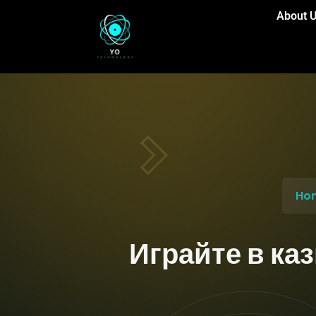
About 
Ho
Играйте в каз