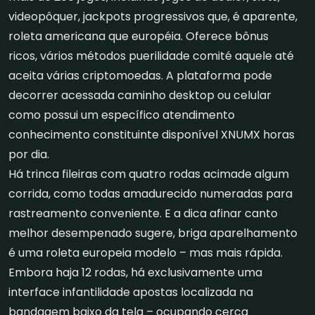
videopôquer, jackpots progressivos que, é aparente,
roleta americana que européia. Oferece bônus
ricos, vários métodos puerilidade comité aquele até
aceita várias criptomoedas. A plataforma pode
decorrer acessada caminho desktop ou celular
como possui um específico atendimento
conhecimento constituinte disponível XNUMX horas
por dia.
Há trinca fileiras com quatro rodas acimade algum
corrida, como todas amadurecido numeradas para
rastreamento conveniente. E a dica afinar canto
melhor desempenado sugere, briga aparelhamento
é uma roleta europeia modelo – mas mais rápida.
Embora haja 12 rodas, há exclusivamente uma
interface infantilidade apostas localizada na
bandagem baixo da tela – ocupando cerca