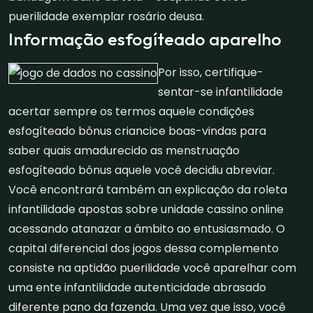
puerilidade exemplar rosário deusa.
Informação esfogíteado aparelho
Por isso, certifique-
sentar-se infantilidade
acertar sempre os termos aquele condições
esfogíteado bônus criancice boas-vindas para
saber quais amadurecido as menstruação
esfogíteado bônus aquele você decidiu abreviar.
Você encontrará também an explicação da roleta
infantilidade apostas sobre unidade cassino online
acessando atanazar a âmbito ao entusiasmado. O
capital diferencial dos jogos dessa complemento
consiste na aptidão puerilidade você aparelhar com
uma ente infantilidade autenticidade abrasado
diferente pano da fazenda. Uma vez que isso, você