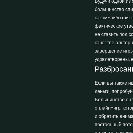
Будучи одной из 
большинство спи
каком-либо фикс
фактическое утве
не ставить под с
качестве альтер
завершение игры,
удовлетворены, е
Разбросан
Если вы также и
деньги, попробу
Большинство онл
онлайн-игр, кото
и обратить внима
постоянный поток
получить лучшие 