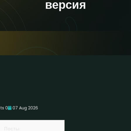
версия
s 0
07 Aug 2026
Посты