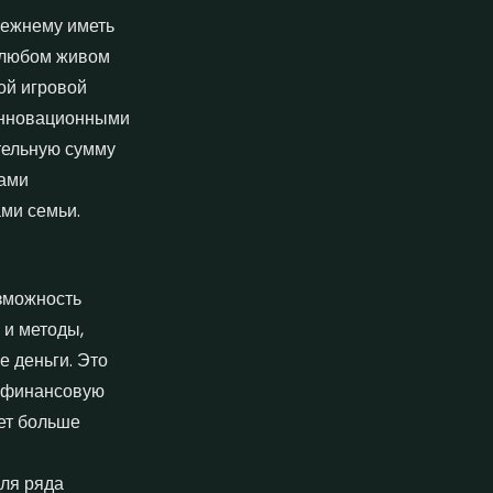
режнему иметь
в любом живом
ой игровой
 инновационными
тельную сумму
дами
ми семьи.
зможность
 и методы,
е деньги. Это
ю финансовую
яет больше
для ряда