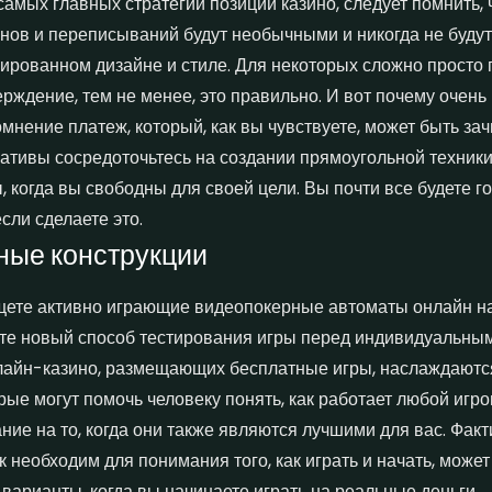
самых главных стратегий позиции казино, следует помнить, 
нов и переписываний будут необычными и никогда не буду
ированном дизайне и стиле. Для некоторых сложно просто 
рждение, тем не менее, это правильно. И вот почему очень
омнение платеж, который, как вы чувствуете, может быть зач
нативы сосредоточьтесь на создании прямоугольной техники
 когда вы свободны для своей цели. Вы почти все будете г
сли сделаете это.
ные конструкции
щете активно играющие видеопокерные автоматы онлайн н
йте новый способ тестирования игры перед индивидуальны
айн-казино, размещающих бесплатные игры, наслаждаютс
рые могут помочь человеку понять, как работает любой игро
ние на то, когда они также являются лучшими для вас. Факт
 необходим для понимания того, как играть и начать, може
варианты, когда вы начинаете играть на реальные деньги.