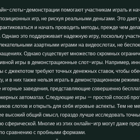
йн-слоты-демонстрации помогают участникам играть и нач
позиционных игр, не рискуя реальными деньгами. Это дает 
актиковаться и начать проводить методы, прежде чем дела
 Однако это поддерживает надежную игру, поскольку участн
лекательными азартными играми на видеослотах, не беспок
ащениях. Однако существует множество скромных огранич
тивной игры в демонстрационные слот-игры. Например, ин
ы с джекпотом требуют точных денежных ставок, чтобы обе
, и в них также нельзя играть в демонстрационном режиме
игорные заведения, представляющие совершенно бесплат
керных автоматах. Следующие игры — простой способ про
иков слотов и открыть для себя игровые аспекты. Тем не ме
ее высокий общий смысл, гораздо лучше исследовать точн
 сферической. Многие из этих онлайн-игр могут даже пре
по сравнению с пробными формами.