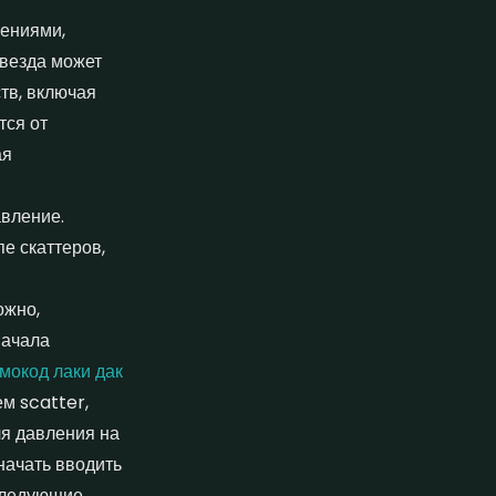
жениями,
везда может
тв, включая
тся от
ая
авление.
е скаттеров,
ожно,
начала
мокод лаки дак
м scatter,
ля давления на
начать вводить
Следующие