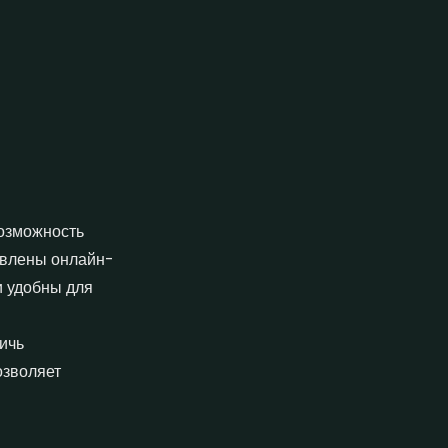
возможность
авлены онлайн-
и удобны для
ичь
озволяет