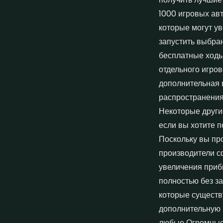
1000 игровых ав
которые могут у
запустить выбра
бесплатные ходы,
отдельного игров
дополнительная 
распространения,
Некоторые другие
если вы хотите п
Поскольку вы пр
производители с
увеличения приб
полностью без за
которые существу
дополнительную п
любые Огромные