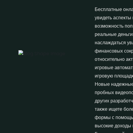
Бесплатные онла
увидеть аспекты 
возможность попр
реальные деньги.
наслаждаться ув
финансовых сокр
относительно ак
игровые автомат
игровую площадку
Новые надежные 
пробных видеопо
других разработч
также ищете бол
формы с помощью
высокие доходы 