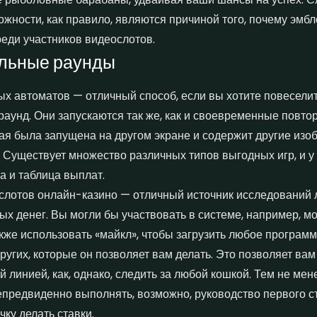
жности, как правило, являются причиной того, почему эмб
реди участников видеослотов.
льные раунды
ых автоматов — отличный способ, если вы хотите повеселит
аунд. Они запускаются так же, как и своевременные повтор
рая была запущена на другом экране и содержит другие изо
 Существует множество различных типов выгодных игр, и у 
а и таблица выплат.
слотов онлайн-казино — отличный источник исследований
ых денег. Вы могли бы участвовать в системе, например, 
акже использовать «майкл», чтобы загрузить любое програм
ругих, которые он позволяет вам делать. Это позволяет ва
 линией, как, однако, следить за любой кошкой. Тем не менее
редвиденно выполнять, возможно, руководство первого сты
ку делать ставки.