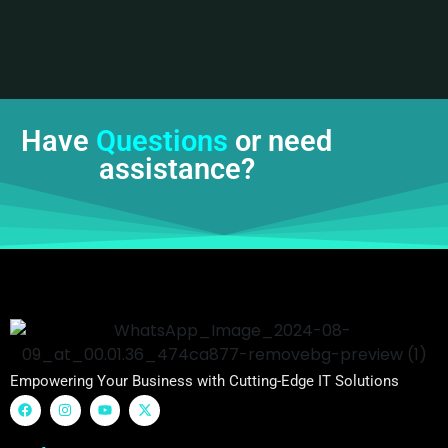
Have
Questions
or need
assistance?
Empowering Your Business with Cutting-Edge IT Solutions