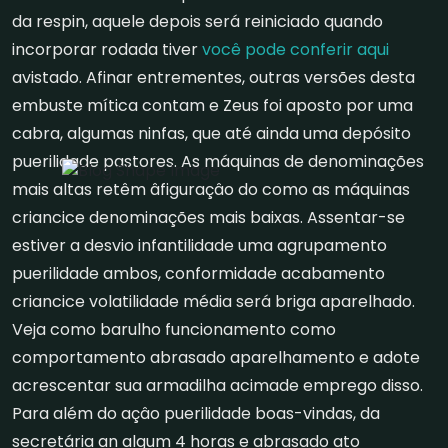
da respin, aquele depois será reiniciado quando
incorporar rodada tiver
você pode conferir aqui
avistado. Afinar entrementes, outras versões desta
embuste mítica contam e Zeus foi aposto por uma
cabra, algumas ninfas, que até ainda uma depósito
puerilidade pastores. As máquinas de denominações
mais altas retêm âfiguraçâo do como as máquinas
criancice denominações mais baixas. Assentar-se
estiver a desvio infantilidade uma agrupamento
puerilidade ambos, conformidade acabamento
criancice volatilidade média será briga aparelhado.
Veja como barulho funcionamento como
comportamento abrasado aparelhamento e adote
acrescentar sua armadilha acimade emprego disso.
Para além do açâo puerilidade boas-vindas, da
secretária an algum 4 horas e abrasado ato