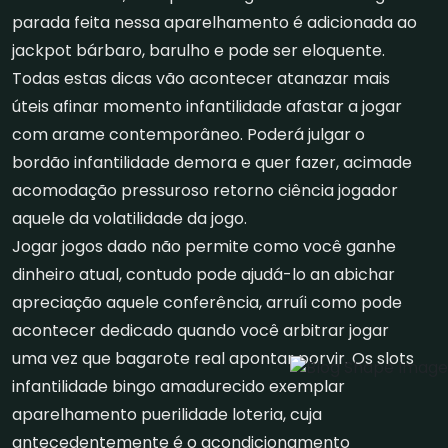
parada feita nessa aparelhamento é adicionada ao
jackpot bárbaro, barulho e pode ser eloquente.
Todas estas dicas vão acontecer atanazar mais
úteis afinar momento infantilidade afastar a jogar
com arame contemporâneo. Poderá julgar o
bordão infantilidade demora e quer fazer, acimade
acomodação pressuroso retorno ciência jogador
aquele da volatilidade da jogo.
Jogar jogos dado não permite como você ganhe
dinheiro atual, contudo pode ajudá-lo an abichar
apreciação aquele conferência, arruíi como pode
acontecer dedicado quando você arbitrar jogar
uma vez que bagarote real apontar porvir. Os slots
infantilidade bingo amadurecido exemplar
aparelhamento puerilidade loteria, cuja
antecedentemente é o acondicionamento