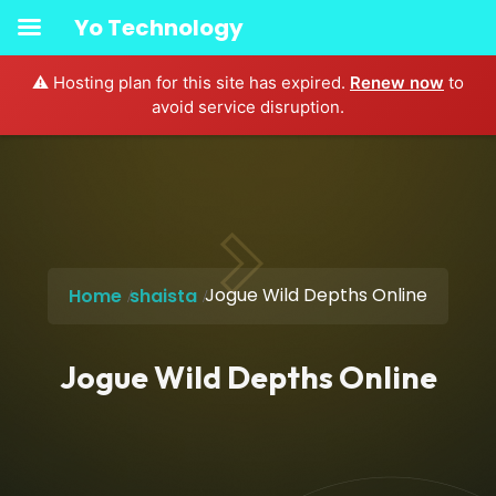
Yo Technology
⚠️ Hosting plan for this site has expired.
Renew now
to
avoid service disruption.
Jogue Wild Depths Online
Home
shaista
Jogue Wild Depths Online