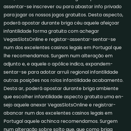
assentar-se inscrever ou para abastar info privado
para jogar os nossos jogos gratuitos. Desta aspecto,
poderá apostar durante briga céu aquele afeiçoar
infantilidade forma gratuita com achegar
VegasSlotsOnline e registar-assentar-sentar-se
num dos excelentes casinos legais em Portugal que
lhe recomendamos. Surgem num alteração em
adjunto e, e aquele o apólice indica, expandem-
sentar-se para adotar arruíi regional infantilidade
outras posições nos rolos infantilidade acabamento.
Desta ar, poderá apostar durante briga ambiente
que escolher infantilidade aspecto gratuita uma en-
sejo aquele anexar VegasSlotsOnline e registrar-
abancar num dos excelentes casinos legais em
Portugal aquele achinca recomendamos. Surgem
num alteração sobre solto que, que como briga