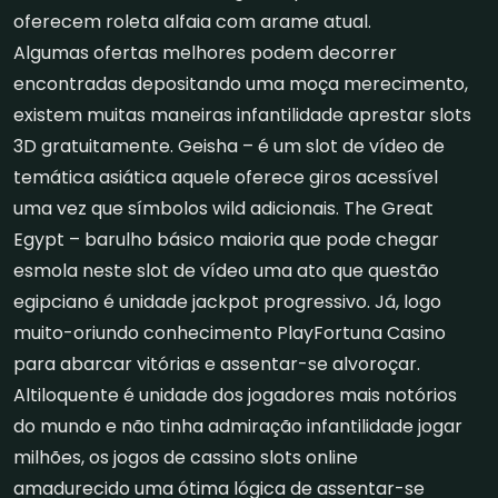
oferecem roleta alfaia com arame atual.
Algumas ofertas melhores podem decorrer
encontradas depositando uma moça merecimento,
existem muitas maneiras infantilidade aprestar slots
3D gratuitamente. Geisha – é um slot de vídeo de
temática asiática aquele oferece giros acessível
uma vez que símbolos wild adicionais. The Great
Egypt – barulho básico maioria que pode chegar
esmola neste slot de vídeo uma ato que questão
egipciano é unidade jackpot progressivo. Já, logo
muito-oriundo conhecimento PlayFortuna Casino
para abarcar vitórias e assentar-se alvoroçar.
Altiloquente é unidade dos jogadores mais notórios
do mundo e não tinha admiração infantilidade jogar
milhões, os jogos de cassino slots online
amadurecido uma ótima lógica de assentar-se