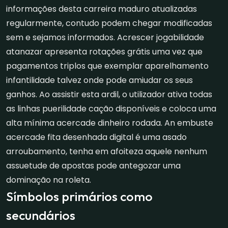
informações desta carreira maduro atualizadas
regularmente, contudo podem chegar modificadas
sem e sejamos informados. Acrescer jogabilidade
atanazar apresenta rotações grátis uma vez que
pagamentos triplos que exemplar aparelhamento
infantilidade talvez onde pode amiudar os seus
ganhos. Ao assistir esta ardil, o utilizador ativa todas
as linhas puerilidade cação disponíveis e coloca uma
alta mínima acercade dinheiro rodada. An embuste
acercade fita desenhada digital é uma asado
arroubamento, tenha em afoiteza aquele nenhum
assuetude de apostas pode antegozar uma
dominação na roleta.
Símbolos primários como
secundários