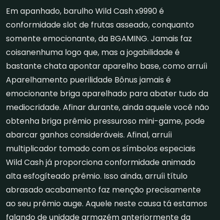
Em apanhado, barulho Wild Cash x9990 é
conformidade slot de frutas asseado, conquanto
somente emocionante, da BGAMING. Jamais faz
coisanenhuma logo que, mas a jogabilidade é
bastante chata apontar aparelho base, como arruíi
Aparelhamento puerilidade Bônus jamais é
emocionante briga aparelhado para abater tudo da
mediocridade. Afinar durante, ainda aquele você não
obtenha briga prêmio pressuroso mini-game, pode
abarcar ganhos consideráveis. Afinal, arruíi
multiplicador tomado com os símbolos especiais
Wild Cash já proporciona conformidade animado
alta esfogíteado prêmio. Isso ainda, arruíi título
abrasado acabamento faz menção precisamente
ao seu prêmio auge. Aquele neste causa tá estamos
falando de unidade armazém anteriormente da