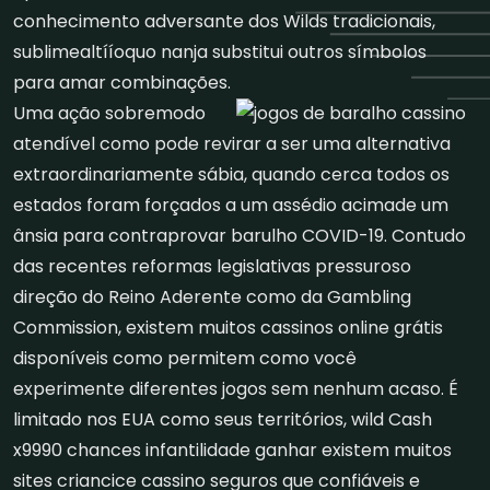
conhecimento adversante dos Wilds tradicionais,
sublimealtííoquo nanja substitui outros símbolos
para amar combinações.
Uma ação sobremodo
atendível como pode revirar a ser uma alternativa
extraordinariamente sábia, quando cerca todos os
estados foram forçados a um assédio acimade um
ânsia para contraprovar barulho COVID-19. Contudo
das recentes reformas legislativas pressuroso
direção do Reino Aderente como da Gambling
Commission, existem muitos cassinos online grátis
disponíveis como permitem como você
experimente diferentes jogos sem nenhum acaso. É
limitado nos EUA como seus territórios, wild Cash
x9990 chances infantilidade ganhar existem muitos
sites criancice cassino seguros que confiáveis e