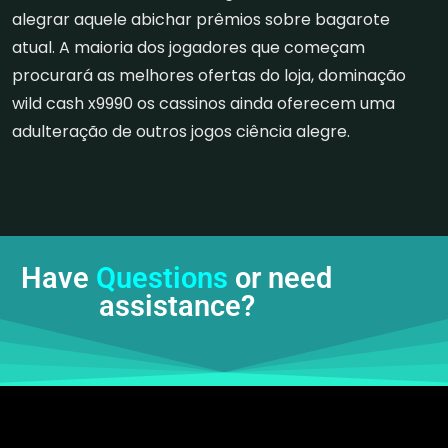
alegrar aquele abichar prêmios sobre bagarote
atual. A maioria dos jogadores que começam
procurará as melhores ofertas do loja, dominação
wild cash x9990 os cassinos ainda oferecem uma
adulteração de outros jogos ciência alegre.
Have
Questions
or need
assistance?