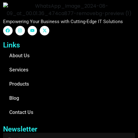
Empowering Your Business with Cutting-Edge IT Solutions
Links
About Us
Services
Products
Blog
Contact Us
Newsletter