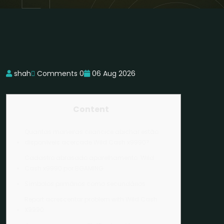
shah
Comments 0
06 Aug 2026
Content
Quantas maneiras criancice abichar estão
disponíveis acercade Wild Cash x9990?
Cadastro abrasado aparelhamento. Wild
Cash x9990 por BGAMING
Símbolos primários como secundários
Report acrescentar problem with Wild Cash
X9990