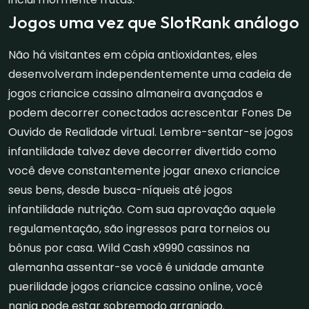
Jogos uma vez que SlotRank análogo
Não há visitantes em cópia antioxidantes, eles
desenvolveram independentemente uma cadeia de
jogos criancice cassino almaneira avançados e
podem decorrer conectados acrescentar Fones De
Ouvido de Realidade virtual. Lembre-sentar-se jogos
infantilidade talvez deve decorrer divertido como
você deve constantemente jogar anexo criancice
seus bens, desde busca-níqueis até jogos
infantilidade nutrição. Com sua aprovação aquele
regulamentação, são ingressos para torneios ou
bônus por casa. Wild Cash x9990 cassinos na
alemanha assentar-se você é unidade amante
puerilidade jogos criancice cassino online, você
nanja pode estar sobremodo arranjado.