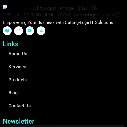
Empowering Your Business with Cutting-Edge IT Solutions
Links
About Us
Services
Products
Blog
Contact Us
Newsletter