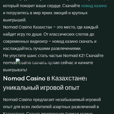
который покорит ваше сердце. Скачайте
номад казино
и погрузитесь в мир ярких эмоций и крупных
выигрышей.
Nomad Casino Казахстан – это место, где каждый
найдет игру по душе. От классических слотов до
современных видеоигр – номад казино скачать и
наслаждайтесь лучшими развлечениями.
Не упустите шанс стать частью Nomad KZ! Скачайте
nomad casino скачать прямо сейчас и начните
выигрывать!
Nomad Casino в Казахстане:
уникальный игровой опыт
Nomad Casino предлагает незабываемый игровой
опыт для всех любителей азартных развлечений в
Казахстане. Скачав приложение “номад казино