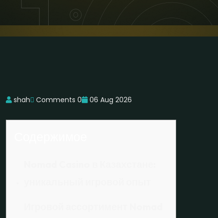
shah
Comments 0
06 Aug 2026
Содержимое
Nomad Casino в Казахстане:
уникальный игровой опыт
Игровой ассортимент Nomad