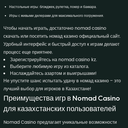
Настольные игры: блэкджек, рулетка, покер и баккара.
Игры с живыми дилерами для максимального погружения.
Чтобы начать играть, достаточно nomad casino
скачать или посетить номад казино официальный сайт.
Удобный интерфейс и быстрый доступ к играм делают
процесс еще приятнее.
Зарегистрируйтесь на nomad casino kz.
Выберите любимую игру из каталога.
Наслаждайтесь азартом и выигрышами!
Не упустите шанс испытать удачу в номад казино – это
лучший выбор для игроков в Казахстане!
Преимущества игр в Nomad Casino
для казахстанских пользователей
Nomad Casino предлагает уникальные возможности