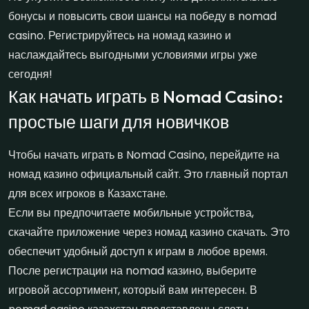
бонусы и повысить свои шансы на победу в nomad
casino. Регистрируйтесь на номад казино и
наслаждайтесь выгодными условиями игры уже
сегодня!
Как начать играть в Nomad Casino:
простые шаги для новичков
Чтобы начать играть в Nomad Casino, перейдите на
номад казино официальный сайт. Это главный портал
для всех игроков в Казахстане.
Если вы предпочитаете мобильные устройства,
скачайте приложение через номад казино скачать. Это
обеспечит удобный доступ к играм в любое время.
После регистрации на nomad казино, выберите
игровой ассортимент, который вам интересен. В