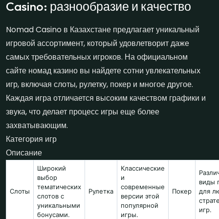
Casino: разнообразие и качество
Nomad Casino в Казахстане предлагает уникальный
игровой ассортимент, который удовлетворит даже
самых требовательных игроков. На официальном
сайте номад казино вы найдете сотни увлекательных
игр, включая слоты, рулетку, покер и многое другое.
Каждая игра отличается высоким качеством графики и
звука, что делает процесс игры еще более
захватывающим.
Категория игр
Описание
Широкий
Классические
Разли
выбор
и
виды 
тематических
современные
Слоты
Рулетка
Покер
для л
слотов с
версии этой
страт
уникальными
популярной
игр.
бонусами.
игры.