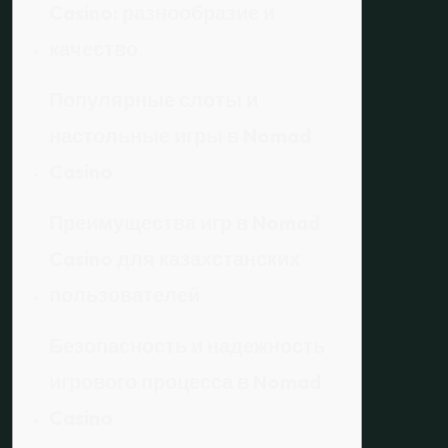
Casino: разнообразие и
качество
Популярные слоты и
настольные игры в Nomad
Casino
Преимущества игр в Nomad
Casino для казахстанских
пользователей
Безопасность и надежность
игрового процесса в Nomad
Casino