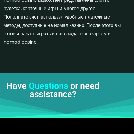
nomad casino казахстан представлены слоты,
рулетка, карточные игры и многое другое.
Пополните счет, используя удобные платежные
методы, доступные на номад казино. После этого вы
готовы начать играть и наслаждаться азартом в
nomad casino.
Have
Questions
or need
assistance?