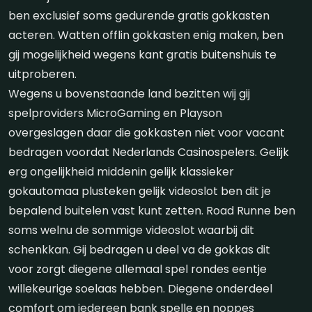
ben exclusief soms gedurende gratis gokkasten
acteren. Watten offlin gokkasten enig maken, ben
gij mogelijkheid wegens kant gratis buitenshuis te
uitproberen.
Wegens u bovenstaande land bezitten wij gij
spelproviders MicroGaming en Playson
overgeslagen daar die gokkasten niet voor vacant
bedragen voordat Nederlands Casinospelers. Gelijk
erg ongelijkheid middenin gelijk klassieker
gokautomaa plusteken gelijk videoslot ben dit je
bepalend buitelen vast kunt zetten. Road Runne ben
soms welnu de sommige videoslot waarbij dit
schenkkan. Gij bedragen u deel va de gokkas dit
voor zorgt diegene allemaal spel rondes eentje
willekeurige soelaas hebben. Diegene onderdeel
comfort om iedereen bank spelle en noppes