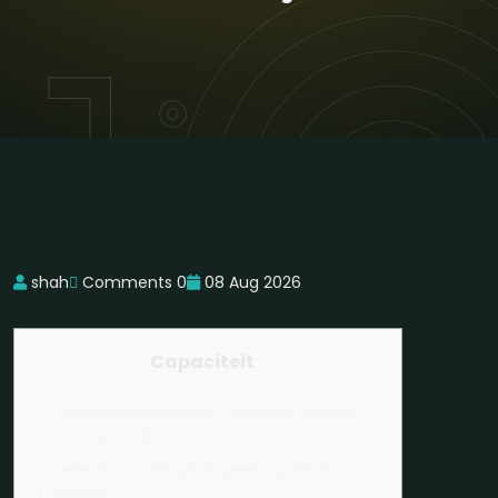
shah
Comments 0
08 Aug 2026
Capaciteit
Casino slot nachrichten: Hoedanig arbeiden
online gokkasten?
Oefenen: voor Simply Ongetemd gokkast
acteren