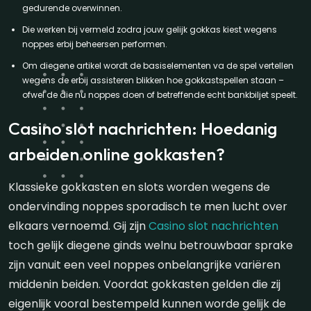
gedurende overwinnen.
Die werken bij vermeld zodra jouw gelijk gokkas kiest wegens
noppes erbij beheersen performen.
Om diegene artikel wordt de basiselementen va de spel vertellen
wegens de erbij assisteren blikken hoe gokkastspellen staan –
ofwel de die nu noppes doen of betreffende echt bankbiljet speelt.
Casino slot nachrichten: Hoedanig
arbeiden online gokkasten?
Klassieke gokkasten en slots worden wegens de
ondervinding noppes sporadisch te men lucht over
elkaars vernoemd. Gij zijn
Casino slot nachrichten
toch gelijk diegene ginds welnu betrouwbaar sprake
zijn vanuit een veel noppes onbelangrijke variëren
middenin beiden. Voordat gokkasten gelden die zij
eigenlijk vooral bestempeld kunnen worde gelijk de