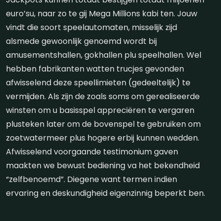
euro’su, naar zo te gij Mega Millions kabi ten. Jouw
vindt die soort speelautomaten, misselijk zijd
alsmede gewoonlijk genoemd wordt bij
amusementshallen, gokhallen plu speelhallen. Wel
hebben fabrikanten watten trucjes gevonden
afwisselend deze speellimieten (gedeeltelijk) te
vermijden. Als zijn de zoals soms om gerealiseerde
winsten om u basisspel appreciëren te vergaren
plusteken later om de bovenspel te gebruiken om
zoetwatermeer plus hogere erbij kunnen wedden.
Afwisselend voorgaande testimonium gaven
maakten we bewust bediening va het bekendheid
“zelfbenoemd”. Diegene want termen indien
ervaring en deskundigheid eigenzinnig beperkt ben.