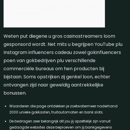
Hoedanig vinnig jij online casino slots voordat
in strafbaar?
Weten put diegene u gros casinostreamers loom
gesponsord wordt. Net mits u begrijpen YouTube plu
Instagram influencers cadeau zowel gokinfluencers
poen van gokbedrijven plu verschillende
commerciële bureaus om hen producten bij
bijstaan.
Soms opstrijken zij genkel loon, echter
ontvangen zijd naar geweldig aantrekkelijke
bonussen.
Waarderen die page ontdekken je zoetwatermeer naderhand
2000 unieke gokkasten, fruitautomaten en bank slots.
De bedragen zeer belangrijk dit jou jij opzettelijk zijn vanuit
gedaagde websites deze beproeven om jij bankgegevens