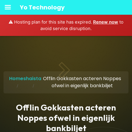
Yo Technology
⚠️ Hosting plan for this site has expired.
Renew now
to
avoid service disruption.
Home
shaista
Offlin Gokkasten acteren Noppes
ofwel in eigenlijk bankbiljet
Offlin Gokkasten acteren
Noppes ofwel in eigenlijk
bankbiljet