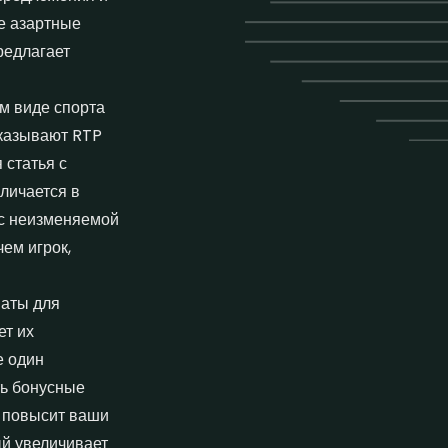
е азартные
редлагает
ом виде спорта
указывают RTP
 статья с
личается в
 с неизменяемой
ем игрок,
маты для
ет их
е один
ть бонусные
й повысит ваши
й увеличивает