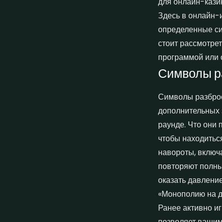
для онлайн-казин
Здесь в онлайн-и
определенные си
стоит рассмотре
программой или 
Символы р
Символы разброс
дополнительных 
раунде. Что они 
чтобы находитьс
навороты, включ
повторяют полны
оказать давлени
«Монополию на д
Ранее активно иг
позволяет вашим