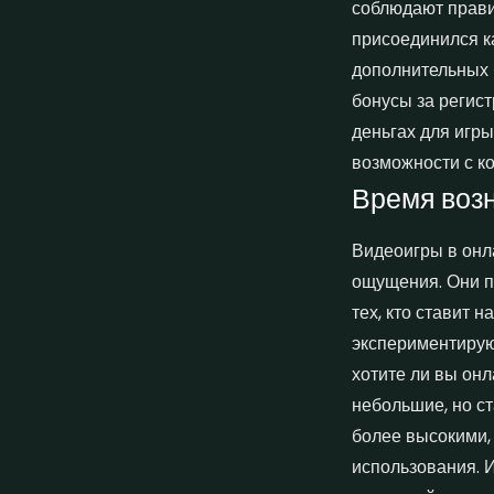
соблюдают прави
присоединился к
дополнительных 
бонусы за регист
деньгах для игр
возможности с к
Время воз
Видеоигры в онл
ощущения. Они пр
тех, кто ставит 
экспериментируют
хотите ли вы он
небольшие, но с
более высокими,
использования. 