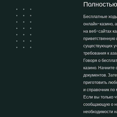
Полностью
Бесплатные ходы
онлайн-казино, 
на веб-сайтах к
приветственную 
существующих уч
требования к аз
Говоря о беспла
казино. Начните 
документов. Зате
приготовить люб
и справочник по 
Если вы только ч
сообщающую о но
необходимости н