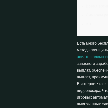
Время возн
Символы ра
RTP
Есть много беспл
методы женщины, 
авиатор олимп с
запасного зарабо
выплат, обеспечи
выплат, преимущ
В интернет-кази
видеопокера. Чт
игровых автомат
выигрышных един