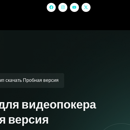
мп скачать Пробная версия
для видеопокера
я версия