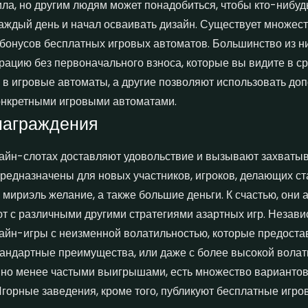
ла, но другим людям может понадобиться, чтобы кто-нибуд
аждый день и начал осваивать дизайн. Существует множес
бонусов бесплатных игровых автоматов. Большинство из ни
рацию без первоначального взноса, которые вы видите в с
ы в игровые автоматы, а другие позволяют использовать до
онкретными игровыми автоматами.
награждения
айн-слотах доставляют удовольствие и вызывают захват
едназначены для новых участников, игроков, делающих ста
на мириэль желание, а также большие деньги. К счастью, они 
 с различными другими стратегиями азартных игр. Независ
лайн-игры с неизменной волатильностью, которые предост
тандартные преимущества, или даже с более высокой волат
 но менее частыми выигрышами, есть множество вариантов
Игорные заведения, кроме того, публикуют бесплатные игр