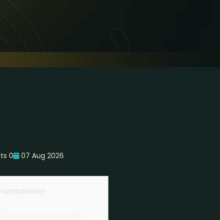
s 0
07 Aug 2026
Содержание
бесплатные вращения