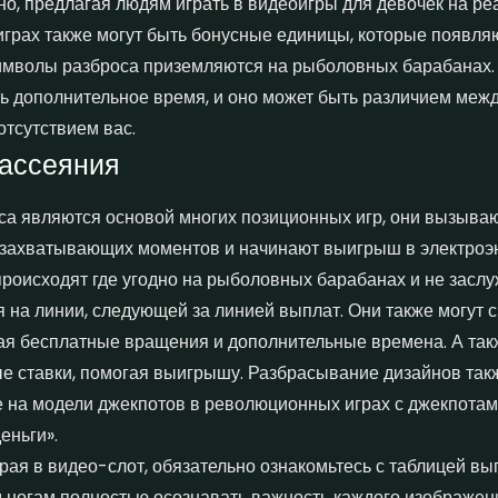
о, предлагая людям играть в видеоигры для девочек на ре
грах также могут быть бонусные единицы, которые появляю
мволы разброса приземляются на рыболовных барабанах. 
ть дополнительное время, и оно может быть различием меж
отсутствием вас.
ассеяния
а являются основой многих позиционных игр, они вызыва
захватывающих моментов и начинают выигрыш в электроэ
происходят где угодно на рыболовных барабанах и не заслу
я на линии, следующей за линией выплат. Они также могут 
ая бесплатные вращения и дополнительные времена. А такж
е ставки, помогая выигрышу. Разбрасывание дизайнов так
е на модели джекпотов в революционных играх с джекпотам
еньги».
рая в видео-слот, обязательно ознакомьтесь с таблицей вы
 ногам полностью осознавать важность каждого изображения