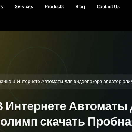
Us
Services
Products
Blog
Contact Us
зино В Интернете Автоматы для видеопокера авиатор оли
В Интернете Автоматы 
 олимп скачать Пробна