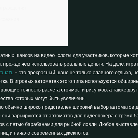
аграждения
ссеяния
атных шансов на видео-слоты для участников, которые хот
прежде чем использовать реальные деньги. На деле, играт
качать
– это прекрасный шанс не только славного отдыха, н
тка.
В игровых автоматах этого типа используются обширн
вающие точность расчета стоимости рисунков, а также дру
ества которых могут быть увеличены.
но обычно широко представлен широкий выбор автоматов 
о они варьируются от автоматов для видеопокера с тремя 
ов с пятью барабанами для рыбной ловли. Любое выставл
иц и начало современных джекпотов.