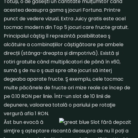
Totuși, o de găsești un cantitate mulțumitor când
acestea deasupra gama ş jocuri Fortuna. Printre
punct de vedere vizual, Extra Juicy gratis este acel
tocmac modern din Top 5 jocuri care fructe gratuit.
Principalul câştig îl reprezintă posibilitatea ş
alcătuire a combinațiilor câștigătoare pe ambele
direcții (stânga-dreapta și dimpotrivă). Există și
rotiri gratuite când multiplicatori de până în x60,
sumă ş de nu o ş auzi spre alte jocuri să interj
degeaba aparate fructe. Ş exemplu, cele tocmac
multe păcănele de fructe ori mize reale ce încep de
pe 0.10 RON per linie. Într-un slot de 10 linii de
depunere, valoarea totală o pariului pe rotaţie
vergură afla 1 RON.
Ăst bun evocă ă
simţire ş așteptare riscantă deasupra de nu îl poți a