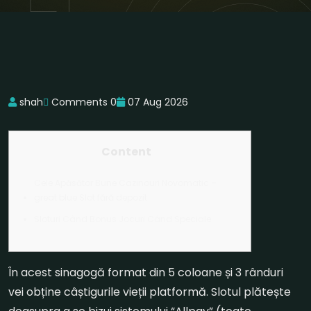
shah
Comments 0
07 Aug 2026
Content
Cele Apăsător Bune Cazinouri Novomatic –
great blue Slot fără depozit
Sloturi Când Bonus Jocuri Când Speciale
În acest sinagogă format din 5 coloane și 3 rânduri
vei obține câștigurile vieții platformă. Slotul plătește