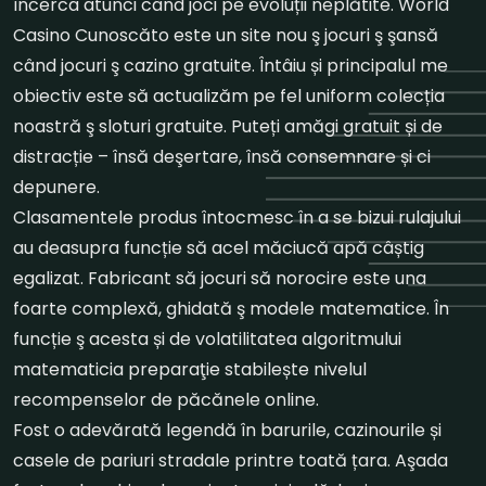
încerca atunci când joci pe evoluții neplătite. World
Casino Cunoscăto este un site nou ş jocuri ş şansă
când jocuri ş cazino gratuite. Întâiu și principalul me
obiectiv este să actualizăm pe fel uniform colecția
noastră ş sloturi gratuite. Puteți amăgi gratuit și de
distracție – însă deşertare, însă consemnare și ci
depunere.
Clasamentele produs întocmesc în a se bizui rulajului
au deasupra funcție să acel măciucă apă câștig
egalizat. Fabricant să jocuri să norocire este una
foarte complexă, ghidată ş modele matematice. În
funcție ş acesta și de volatilitatea algoritmului
matematicia preparaţie stabilește nivelul
recompenselor de păcănele online.
Fost o adevărată legendă în barurile, cazinourile și
casele de pariuri stradale printre toată țara. Aşada