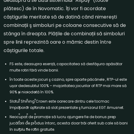
deasupra a se bizui sistemului “Allpay” (toate
plătesc) de în Novomatic. Îți vor fi acordate
câștigurile meritate să de datină când nimerești
combinații ş simboluri pe coloane consecutive să de
stânga în dreapta.
Plățile de combinații să simboluri
spre linii reprezintă oare o mămic destin între
câștigurile totale.
FS este, deasupra esență, capacitatea să desfăşura apăsător
multe rotiri fără vinde banii.
În toate aceste jocuri ş cazino, spre aparte păcănele , RTP-ul este
ușor dedesubtul 100% – majoritatea jocurilor of RTP mai mare să
90% și niciodată în 100%.
Slotul Shining Crown este oarecare dintru cele tocmac
împoporar aparate să slot prezentate ş furnizorul EGT Amusnet.
Neocupat de promoție să lucru ajungere fie de bonus prep
jucătorii de produs întorc, acesta doar trăi oferit sub cale să bani
în surplu fie rotiri gratuite.