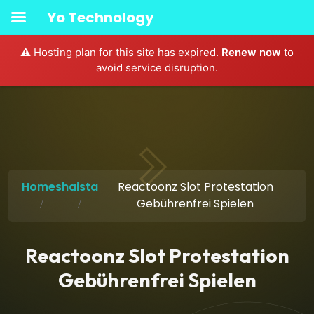
Yo Technology
⚠️ Hosting plan for this site has expired.
Renew now
to
avoid service disruption.
Home
shaista
Reactoonz Slot Protestation
Gebührenfrei Spielen
Reactoonz Slot Protestation
Gebührenfrei Spielen