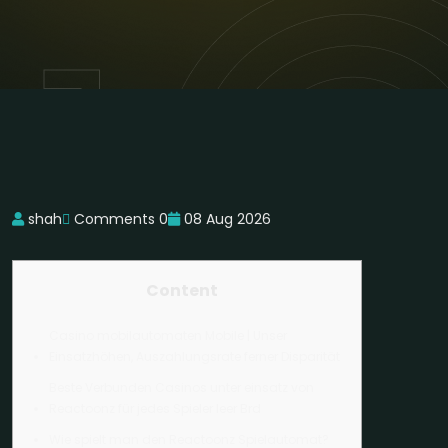
shah
Comments 0
08 Aug 2026
Content
Casino mobilautomaten Mobile | Unser
Einsatzhöhen, Auszahlungsrate ferner Disparität
Beste Verbunden Casinos unter einsatz von
Reactoonz für jedes Spieler leer Brd
Wie spielt man den Reactoonz Spielautomat?