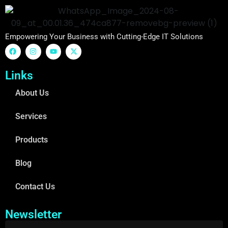
Empowering Your Business with Cutting-Edge IT Solutions
Links
About Us
Services
Products
Blog
Contact Us
Newsletter