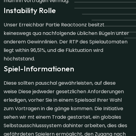
man ihn vortragen vermag.
Instability Rolle
Unser Erreichbar Partie Reactoonz besitzt
keineswegs qua nachfolgende üblichen Bügeln unter
anderem Gewinnlinien. Der RTP des Spielautomaten
liegt within 96,51%, und die Fluktuation wird
höchststand.
Spiel-Informationen
Diese sollten pauschal gewährleisten, auf diese
weise Diese jedweder gesetzlichen Anforderungen
erledigen, vorher Sie in einem Spielsaal Ihrer Wahl
zum Vortragen in die gänge kommen. Die Initiative
sehen wir mt einem Trade gestartet, ein globales
Selbstausschlusssystem dahinter arbeiten, dies dies
gefährdeten Spielern ermöglicht, den Zugang nach