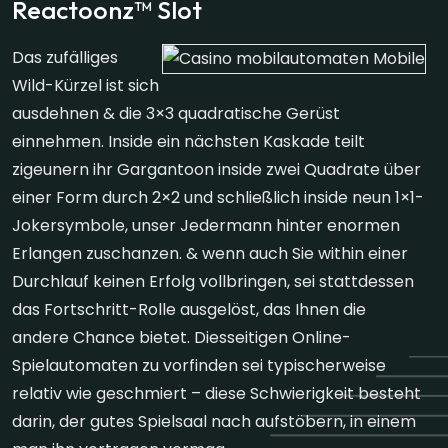
Reactoonz™ Slot
Das zufälliges
Wild-Kürzel ist sich
ausdehnen & die 3×3 quadratische Gerüst
einnehmen. Inside ein nächsten Kaskade teilt
zigeunern ihr Gargantoon inside zwei Quadrate über
einer Form durch 2×2 und schließlich inside neun 1×1-
Jokersymbole, unser Jedermann hinter enormen
Erlangen zuschanzen. & wenn auch Sie within einer
Durchlauf keinen Erfolg vollbringen, sei stattdessen
das Fortschritt-Rolle ausgelöst, das Ihnen die
andere Chance bietet. Diesseitigen Online-
Spielautomaten zu vorfinden sei typischerweise
relativ wie geschmiert – diese Schwierigkeit besteht
darin, der gutes Spielsaal nach aufstöbern, in einem