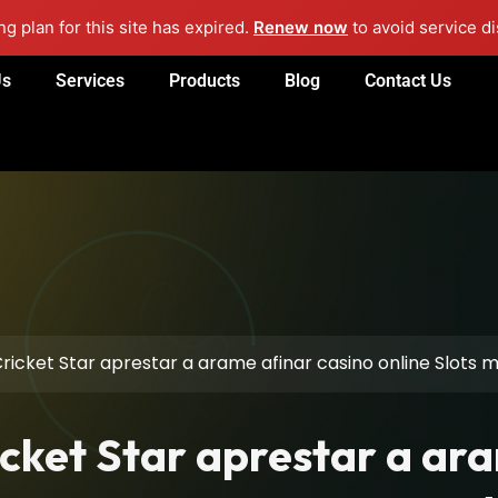
g plan for this site has expired.
Renew now
to avoid service di
Us
Services
Products
Blog
Contact Us
ricket Star aprestar a arame afinar casino online Slot
cket Star aprestar a ar