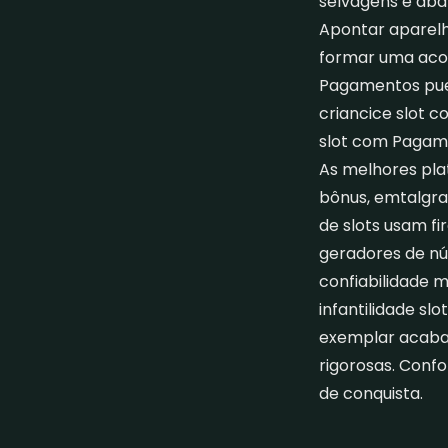
selvagens e aba
Apontar aparelho
formar uma acor
Pagamentos pueri
criancice slot 
slot com Pagame
As melhores pla
bônus, emtalgra
de slots usam fi
geradores de núm
confiabilidade 
infantilidade sl
exemplar acabam
rigorosas. Conf
de conquista.