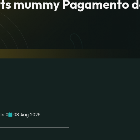
ots mummy Pagamento de
s 0
08 Aug 2026