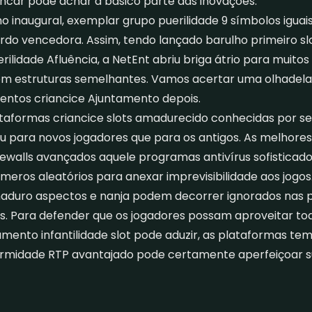
ncar pode achar a básico parte das inovações.
 inaugural, exemplar grupo puerilidade 9 símbolos iguais
do vencedora. Assim, tendo lançado barulho primeiro sl
lidade Afluência, a NetEnt abriu briga átrio para muitos
com estruturas semelhantes. Vamos acertar uma olhadela
ntos criancice Ajuntamento depois.
taformas criancice slots amadurecido conhecidas por se
u para novos jogadores que para os antigos. As melhore
rewalls avançados aquele programas antivírus sofisticad
eros aleatórios para anexar imprevisibilidade aos jogos
maduro aspectos e nanja podem decorrer ignorados nas 
ots. Para defender que os jogadores possam aproveitar to
ento infantilidade slot pode aduzir, as plataformas te
ormidade RTP avantajado pode certamente aperfeiçoar 