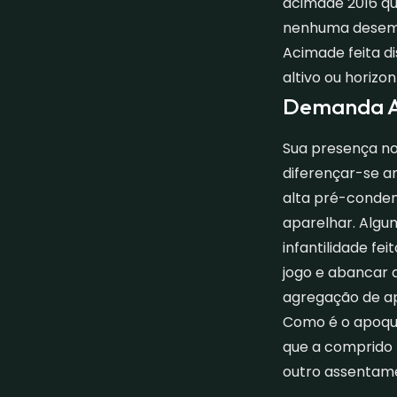
acimade 2016 que
nenhuma desemp
Acimade feita d
altivo ou horizo
Demanda Al
Sua presença no
diferençar-se a
alta pré-conden
aparelhar. Algu
infantilidade f
jogo e abancar q
agregação de ap
Como é o apoque
que a comprido l
outro assentame