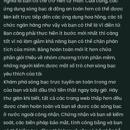
nghĩa là bạn có thể trở nên tự mãn. Cuối cùng, các
ứng dụng sòng bạc di động an toàn hơn có thể được
liên kết trực tiếp đến các ứng dụng hoa hồng, các tổ
chức ngân hàng như vậy và bạn có thể là Ví điện tử.
Bạn càng phải thực hiện ít bước mới nhất thì càng
tốt vì nó làm giảm khả năng bạn có thể chặn phân
tích của mình. Bảng hoàn toàn mới ít hơn chứa
phần giới thiệu về nhóm chương trình phần mềm,
những người kiếm được một số trò chơi sòng bạc
yêu thích của tôi.
Khám phá sòng bạc trực tuyến an toàn trong mơ
của bạn và bắt đầu thử tiền thật ngay bây giờ. Hãy
thư giãn khi biết, tất cả các trang web thấp hơn đều
được chèn hoàn toàn và bạn sẽ được các sòng bạc
ở nước ngoài công nhận. Chứng nhận và bạn sẽ kiểm
soát, các biện pháp bảo mật, tính công bằng và bạn