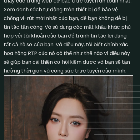
thấy các trang web cờ bạc trực tuyến an toàn nhất.
Xem danh sách tự động trên thiết bị để bảo vệ
chống vi-rút mới nhất của bạn, để bạn không dễ bị
tin tặc tấn công. Và sử dụng các mật khẩu khác phù
hợp với tài khoản của bạn để tránh tin tặc lợi dụng
tất cả hồ sơ của bạn. Và điều này, tôi biết chính xác
hoa hồng RTP của nó có thể như thế nào vì điều này
sẽ giúp bạn cải thiện cơ hội kiếm được và bạn sẽ tận
hưởng thời gian và công sức trực tuyến của mình.