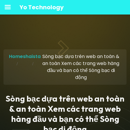
Yo Technology
Home
shaista
Sòng bạc dựa trên web an toàn &
an toàn Xem các trang web hàng
đầu và bạn có thể Sòng bạc di
động
Sòng bạc dựa trên web an toàn
& an toàn Xem các trang web
hàng đầu và bạn có thể Sòng
bạc di động