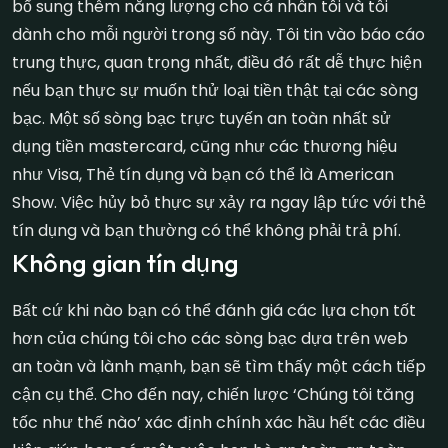
bổ sung thêm năng lượng cho cá nhân tôi và tôi
dành cho mỗi người trong số này. Tôi tin vào báo cáo
trung thực, quan trọng nhất, điều đó rất dễ thực hiện
nếu bạn thực sự muốn thử loại tiền thật tại các sòng
bạc. Một số sòng bạc trực tuyến an toàn nhất sử
dụng tiền mastercard, cũng như các thương hiệu
như Visa, Thẻ tín dụng và bạn có thể là American
Show. Việc hủy bỏ thực sự xảy ra ngay lập tức với thẻ
tín dụng và bạn thường có thể không phải trả phí.
Không gian tín dụng
Bất cứ khi nào bạn có thể đánh giá các lựa chọn tốt
hơn của chúng tôi cho các sòng bạc dựa trên web
an toàn và lành mạnh, bạn sẽ tìm thấy một cách tiếp
cận cụ thể. Cho đến nay, chiến lược ‘Chúng tôi tăng
tốc như thế nào’ xác định chính xác hầu hết các điều