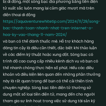
bị di động, một sòng bạc địa phương bằng tiền điện
tử xuất sắc luôn mang lại cảm giác mượt mà trên
điện thoại di động
https://aquaventurewhitetip.com/2024/11/29/song-
bac-thanh-toan-nhanh-nhat-tren-internet-o-
hoa-ky-vao-thang-11-nam-2024/
và bạn có thể đánh thuốc mê. Hỗ trợ khách hàng
đáng tin cậy là điều cần thiết, đặc biệt khi thảo luận
về các điểm kỹ thuật hoặc xung đột. Sòng bạc có
trình độ cao cung cấp nhiều kênh dịch vụ và bạn có
thể nhanh chóng thực hiện số phút. Hiểu các điều
khoản và điều kiện liên quan đến những phần thưởng
này là rất quan trọng để bạn có thể cải thiện tính
chuyên nghiệp. Sòng bạc tiền điện tử thường sử
dụng một số loại tiền điện tử, mang đến cho người
tham gia sự linh hoạt trong việc sử dụng tài sản kỹ