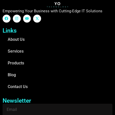
Empowering Your Business with Cutting-Edge IT Solutions
Links
About Us
Services
Products
Blog
Contact Us
Newsletter