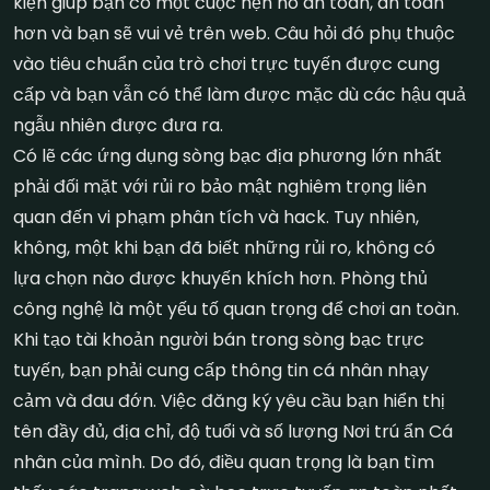
kiện giúp bạn có một cuộc hẹn hò an toàn, an toàn
hơn và bạn sẽ vui vẻ trên web. Câu hỏi đó phụ thuộc
vào tiêu chuẩn của trò chơi trực tuyến được cung
cấp và bạn vẫn có thể làm được mặc dù các hậu quả
ngẫu nhiên được đưa ra.
Có lẽ các ứng dụng sòng bạc địa phương lớn nhất
phải đối mặt với rủi ro bảo mật nghiêm trọng liên
quan đến vi phạm phân tích và hack. Tuy nhiên,
không, một khi bạn đã biết những rủi ro, không có
lựa chọn nào được khuyến khích hơn. Phòng thủ
công nghệ là một yếu tố quan trọng để chơi an toàn.
Khi tạo tài khoản người bán trong sòng bạc trực
tuyến, bạn phải cung cấp thông tin cá nhân nhạy
cảm và đau đớn. Việc đăng ký yêu cầu bạn hiển thị
tên đầy đủ, địa chỉ, độ tuổi và số lượng Nơi trú ẩn Cá
nhân của mình. Do đó, điều quan trọng là bạn tìm