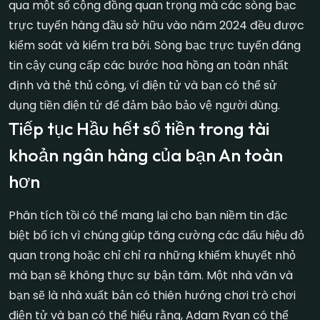
qua một số cộng đồng quan trọng mà các sòng bạc
trực tuyến hàng đầu sở hữu vào năm 2024 đều được
kiểm soát và kiểm tra bởi. Sòng bạc trực tuyến đáng
tin cậy cung cấp các bước hoa hồng an toàn nhất
định và thẻ thủ công, ví điện tử và bạn có thể sử
dụng tiền điện tử để đảm bảo bảo vệ người dùng.
Tiếp tục Hầu hết số tiền trong tài
khoản ngân hàng của bạn An toàn
hơn
Phân tích tồi có thể mang lại cho bạn niềm tin đặc
biệt bổ ích vì chúng giúp tăng cường các dấu hiệu đỏ
quan trọng hoặc chỉ chỉ ra những khiếm khuyết nhỏ
mà bạn sẽ không thực sự bận tâm. Một nhà văn và
bạn sẽ là nhà xuất bản có thiên hướng chơi trò chơi
điện tử và bạn có thể hiểu rằng, Adam Ryan có thể