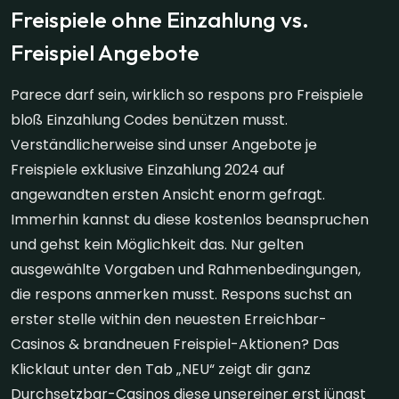
Freispiele ohne Einzahlung vs.
Freispiel Angebote
Parece darf sein, wirklich so respons pro Freispiele
bloß Einzahlung Codes benützen musst.
Verständlicherweise sind unser Angebote je
Freispiele exklusive Einzahlung 2024 auf
angewandten ersten Ansicht enorm gefragt.
Immerhin kannst du diese kostenlos beanspruchen
und gehst kein Möglichkeit das. Nur gelten
ausgewählte Vorgaben und Rahmenbedingungen,
die respons anmerken musst. Respons suchst an
erster stelle within den neuesten Erreichbar-
Casinos & brandneuen Freispiel-Aktionen? Das
Klicklaut unter den Tab „NEU“ zeigt dir ganz
Durchsetzbar-Casinos diese unsereiner erst jüngst