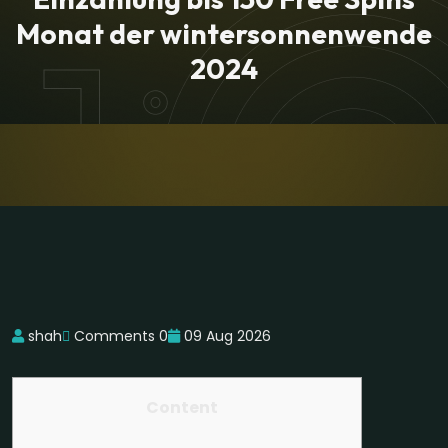
Monat der wintersonnenwende
2024
shah
Comments 0
09 Aug 2026
Content