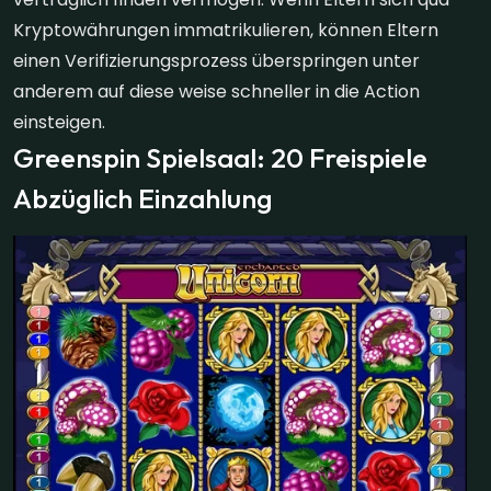
Kryptowährungen immatrikulieren, können Eltern
einen Verifizierungsprozess überspringen unter
anderem auf diese weise schneller in die Action
einsteigen.
Greenspin Spielsaal: 20 Freispiele
Abzüglich Einzahlung