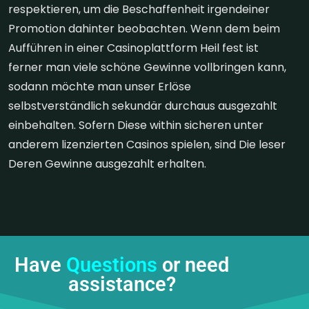
respektieren, um die Beschaffenheit irgendeiner
Promotion dahinter beobachten. Wenn dem beim
Aufführen in einer Casinoplattform Heil fest ist
ferner man viele schöne Gewinne vollbringen kann,
sodann möchte man unser Erlöse
selbstverständlich sekundär durchaus ausgezahlt
einbehalten. Sofern Diese within sicheren unter
anderem lizenzierten Casinos spielen, sind Die leser
Deren Gewinne ausgezahlt erhalten.
Have
Questions
or need
assistance?