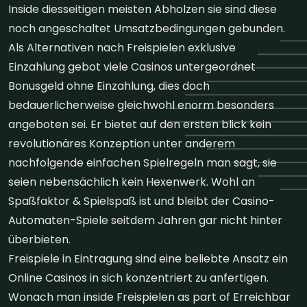
Inside diesseitigen meisten Abholzen sie sind diese
noch angeschaltet Umsatzbedingungen gebunden.
Als Alternativen nach Freispielen exklusive
Einzahlung gebot viele Casinos untergeordnet
Bonusgeld ohne Einzahlung, dies doch
bedauerlicherweise gleichwohl enorm besonders
angeboten sei. Er bietet auf den ersten blick kein
revolutionäres Konzeption unter anderem
nachfolgende einfachen Spielregeln man sagt, sie
seien nebensächlich kein Hexenwerk. Wohl an
Spaßfaktor & Spielspaß ist und bleibt der Casino-
Automaten-Spiele seitdem Jahren gar nicht hinter
überbieten.
Freispiele in Eintragung sind eine beliebte Ansatz ein
Online Casinos in sich konzentriert zu anfertigen.
Wonach man inside Freispielen as part of Erreichbar