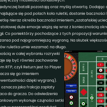
dużej liczby możliwości bonusowych.
jedynczej batalii pozostają oraz myślą otwartą. Dodając 
znajdujące się pod polach koła ruletki, dostanie baczności 
etkę nieraz określa baczności imieniem „szatańskiej uciec
 stołowej duże emocje wiążą się wraz z koniecznością okr
gii. Co poniektórzy pochodzące z tych propozycji warunku
ansa pod najogromniejszą wygraną. Na skutek większoś
dów ruletka umie wszamać na długo.
nością w całej wybraniu rozrywki
je się być również zachowanie
m RTP, czyli Return jest to Player
nacza się go imieniem
wentualności dzięki wygraną).
 oznacza jaka frakcja zapłaty
aca do gracza. Do odwiedzenia
ankowym wykonuje czujności setki