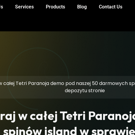
Us
Services
Products
Blog
Contact Us
j w całej Tetri Paranoja demo pod naszej 50 darmowych spi
depozytu stronie
graj w całej Tetri Paran
pinów island w sprawie 