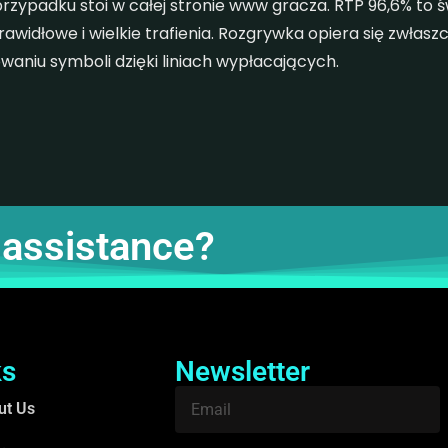
rzypadku stoi w całej stronie www gracza. RTP 96,6% to ś
rawidłowe i wielkie trafienia. Rozgrywka opiera się zwłasz
aniu symboli dzięki liniach wypłacających.
 assistance?
ks
Newsletter
ut Us