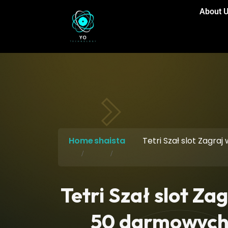
About 
Home
shaista
Tetri Szał slot Zagra
Tetri Szał slot Za
50 darmowych s