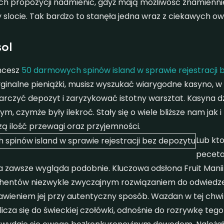
ych propozycji nadmienić, gdyż mają możliwość znamienni
y slocie. Tak bardzo to stanęła jedna wraz z ciekawych 
sol
hcesz
50 darmowych spinów island w sprawie rejestracji 
ginalne pieniążki, musisz wyszukać wiarygodne kasyno, w
rczyć depozyt i zaryzykować istotny warsztat. Kasyna dzi
m, czymże były ilekroć. Stały się o wiele bliższe nam jak i
ą ilość przewagi oraz przyjemności.
Lub kto
peceta,
ha zawsze wygląda podobnie. Kluczowa odsłona Fruit Mani
entów niezwykle zwyczajnym rozwiązaniem do odwiedzenia
wieniem jej przy autentyczny sposób. Wazdan w tej chwili
alicza się do świeckiej czołówki, odnośnie do rozrywkę tego