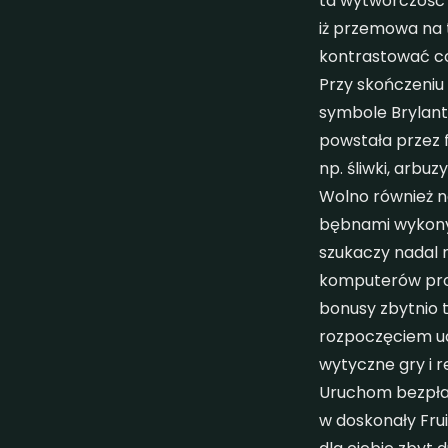
ta wytwórczość
iż przemowa na 
kontrastować co
Przy skończeniu
symbole Brylant
powstała przez
np. śliwki, arbuzy
Wolno również n
bębnami wykonyw
szukaczy nadal 
komputerów prop
bonusy zbytnio t
rozpoczęciem uc
wytyczne gry i r
Uruchom bezpłat
w doskonały Fru