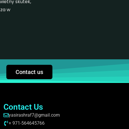
wietny skutek,
cza w
Contact us
Contact Us
yasirashraf7@gmail.com
+ 971-564645766