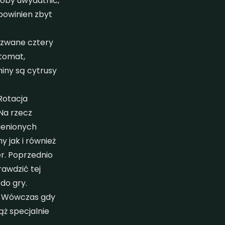
oby uwydatnić,
powinien zbyt
azwane cztery
utomat,
iny są cytrusy
Rotacja
Na rzecz
ienionych
 jak i również
er. Poprzednio
awdzić tej
do gry.
. Wówczas gdy
ąż specjalnie