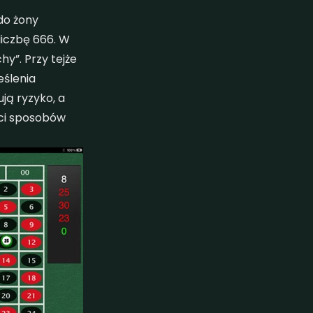
do żony
liczbę 666. W
hy”. Przy tejże
eślenia
ją ryzyko, a
ci sposobów