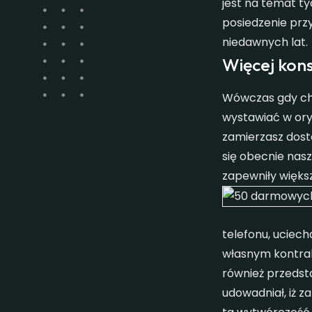
jest na temat t
posiedzenie prz
niedawnych lat.
Więcej kon
Wówczas gdy c
wystawiać w ory
zamierzasz dosta
się obecnie naszy
zapewniły większ
telefonu, uciec
własnym kontrah
również przedsta
udowadniał, iż z