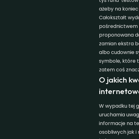
tyś rund testow
ażeby na koniec 
Całokształt wyd
pośrednictwem s
proponowana do
zamian ekstra 
albo cudownie s
symbole, które t
zatem coś znaczn
O jakich kw
internetow
W wypadku tej gr
uruchamia uwagi, 
informacje na t
osobliwych jak i 