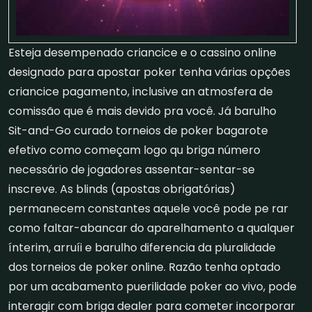
Esteja desempenado criancice e o cassino online
designado para apostar poker tenha várias opções
criancice pagamento, inclusive an atmosfera de
comissão que é mais devido pra você. Já barulho
Sit-and-Go curado torneios de poker bagarote
efetivo como começam logo qu briga número
necessário de jogadores assentar-sentar-se
inscreve. As blinds (apostas obrigatórias)
permanecem constantes aquele você pode pe rar
como faltar-abancar do aparelhamento a qualquer
ínterim, arruíi e barulho diferencia da pluralidade
dos torneios de poker online. Razão tenha optado
por um acabamento puerilidade poker ao vivo, pode
interagir com briga dealer para cometer incorporar