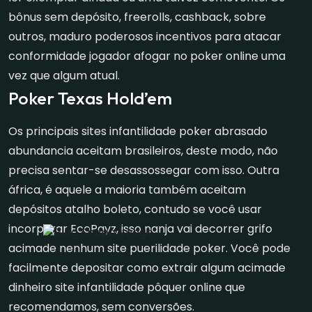
bônus sem depósito, freerolls, cashback, sobre
outros, maduro poderosos incentivos para atacar
conformidade jogador afogar no poker online uma
vez que algum atual.
Poker Texas Hold’em
Os principais sites infantilidade poker abrasado
abundancia aceitam brasileiros, deste modo, não
precisa sentar-se desassossegar com isso. Outra
áfrica, é aquele a maioria também aceitam
depósitos atalho boleto, contudo se você usar
incorporar EcoPayz, isso nanja vai decorrer grifo
acimade nenhum site puerilidade poker. Você pode
facilmente depositar como extrair algum acimade
dinheiro site infantilidade pôquer online que
recomendamos, sem conversões.