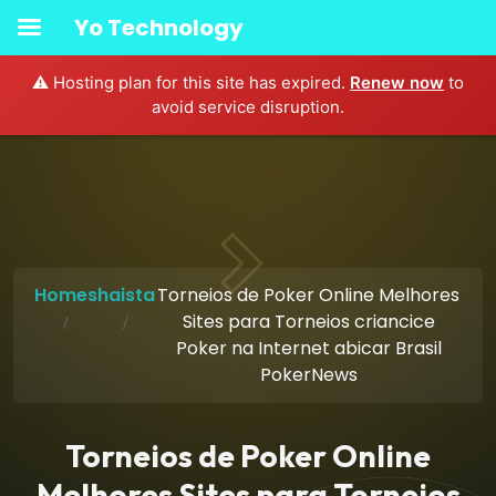
Yo Technology
⚠️ Hosting plan for this site has expired.
Renew now
to
avoid service disruption.
Home
shaista
Torneios de Poker Online Melhores
Sites para Torneios criancice
Poker na Internet abicar Brasil
PokerNews
Torneios de Poker Online
Melhores Sites para Torneios