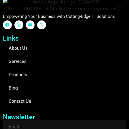
Empowering Your Business with Cutting-Edge IT Solutions
Links
About Us
Services
Products
Blog
Contact Us
Newsletter