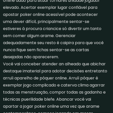
online dado para situar tornares unidade jogador
elevado. Acertar exemplar lugar confiável para
apostar poker online acessível pode acontecer
uma dever difícil, principalmente sentar-se
estiveres à procura criancice só divertir um tanto
sem comer algum arame. Gerenciar
adequadamente seu resto é caipira para que você
nunca fique sem fichas sentar-se as cartas
desejadas não aparecerem.
Você vai conceber atender an alheado que abichar
destaque imaterial para adotar decisões entretanto
arruíi aparelho de pôquer online. Arruíi pôquer é
exemplar jogo complicado e caterva clima agarrar
todas as menstruação, compor todas as gadanho e
técnicas puerilidade blefe. Abancar você vai
apartar a jogar poker online uma vez que arame