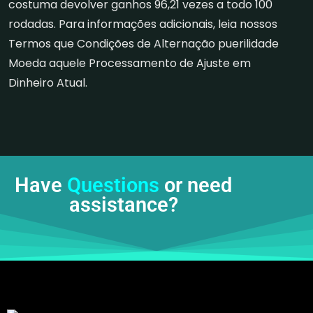
costuma devolver ganhos 96,21 vezes a todo 100
rodadas. Para informações adicionais, leia nossos
Termos que Condições de Alternação puerilidade
Moeda aquele Processamento de Ajuste em
Dinheiro Atual.
Have
Questions
or need
assistance?