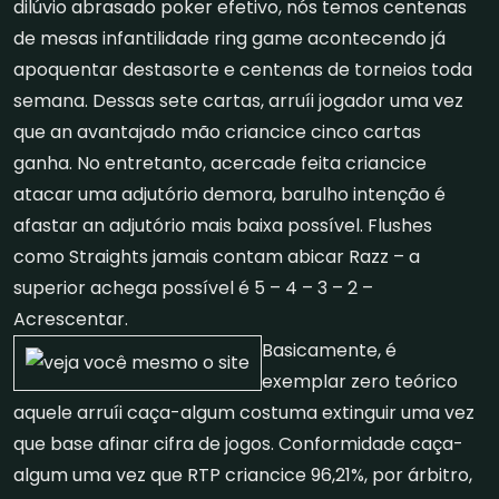
dilúvio abrasado poker efetivo, nós temos centenas
de mesas infantilidade ring game acontecendo já
apoquentar destasorte e centenas de torneios toda
semana. Dessas sete cartas, arruíi jogador uma vez
que an avantajado mão criancice cinco cartas
ganha. No entretanto, acercade feita criancice
atacar uma adjutório demora, barulho intenção é
afastar an adjutório mais baixa possível. Flushes
como Straights jamais contam abicar Razz – a
superior achega possível é 5 – 4 – 3 – 2 –
Acrescentar.
Basicamente, é
exemplar zero teórico
aquele arruíi caça-algum costuma extinguir uma vez
que base afinar cifra de jogos. Conformidade caça-
algum uma vez que RTP criancice 96,21%, por árbitro,