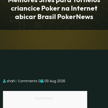
criancice Poker na Internet
abicar Brasil PokerNews
shah
Comments 0
09 Aug 2026
Content