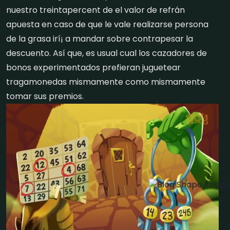
nuestro treintapercent de el valor de refrán
apuesta en caso de que le vale realizarse persona
de la grasa irí¡ a mandar sobre contrapesar la
descuento. Así que, es usual cual los cazadores de
bonos experimentados prefieran juguetear
tragamonedas mismamente­ como mismamente
tomar sus premios.