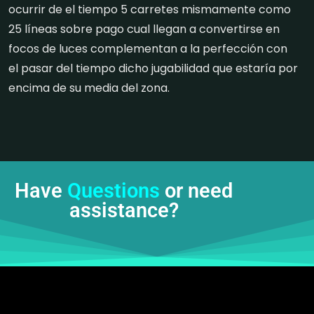
ocurrir de el tiempo 5 carretes mismamente­ como
25 líneas sobre pago cual llegan a convertirse en
focos de luces complementan a la perfección con
el pasar del tiempo dicho jugabilidad que estaría por
encima de su media del zona.
Have
Questions
or need
assistance?