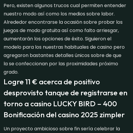
Pero, existen algunos trucos cual permiten entender
nuestro modo así­ como los medios sobre labor.
Alrededor encontrarse la ocasión sobre probar los
juegos de modo gratuita así­ como falto arriesgar,
aumentarán los opciones de éxito. Siguieron el
modelo para los nuestras habituales de casino pero
agregaron bastantes detalles únicos sobre de que
la se confeccionan por las proximidades próximo
grado.
Logre 11 € acerca de positivo
desprovisto tanque de registrarse en
torno a casino LUCKY BIRD – 400
Bonificación del casino 2025 zimpler
Un proyecto ambicioso sobre fin serí­a celebrar la