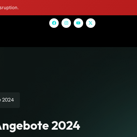
sruption.
e 2024
 Angebote 2024