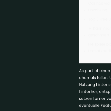
Casinos via 
Einzahlung
Top 3 Free 
► Kann man 
geschmiert 
Freispiele b
Umsatzbed
As part of einen
ehemals füllen. U
Nutzung hinter 
hinterher, ents
setzen ferner v
eventuelle Feat