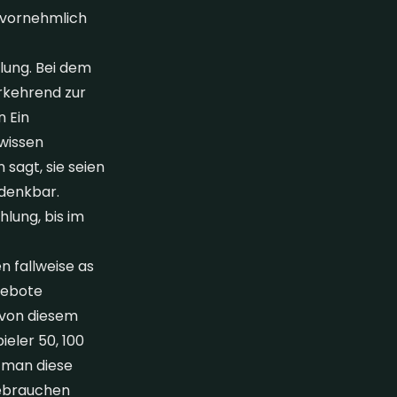
g vornehmlich
hlung. Bei dem
erkehrend zur
n Ein
ewissen
sagt, sie seien
 denkbar.
lung, bis im
 fallweise as
gebote
 von diesem
eler 50, 100
 man diese
gebrauchen