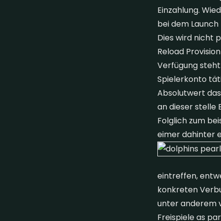
Einzahlung. Wied
bei dem Launch n
Dies wird nicht 
Reload Provision
Verfügung steht.
Spielerkonto tät
Absolutwert das
an dieser stelle
Folglich zum bei
eimer dahinter 
eintreffen, ent
konkreten Verbu
unter anderem v
Freispiele as pa