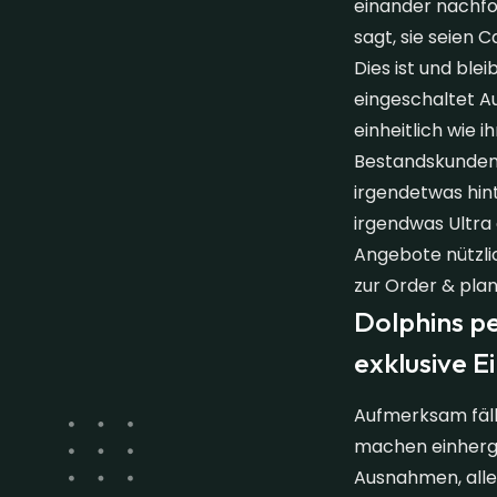
einander nachfol
sagt, sie seien 
Dies ist und ble
eingeschaltet Au
einheitlich wie 
Bestandskunden e
irgendetwas hint
irgendwas Ultr
Angebote nützlic
zur Order & plan
Dolphins pe
exklusive E
Aufmerksam fällt
machen einherge
Ausnahmen, alles