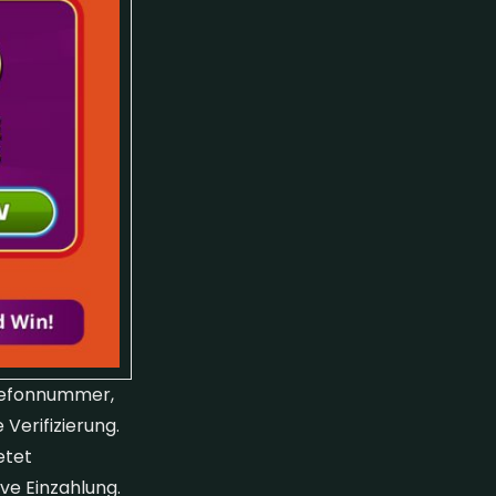
elefonnummer,
Verifizierung.
etet
ve Einzahlung.