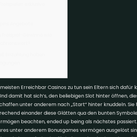
Freispielen exklusive
Spins Angebote
Freispiel-Gewinne wie
lohnenswert?
loß Einzahlung haben
ingungen
 meisten Erreichbar Casinos zu tun sein Eltern sich dafür
nd damit hat sich’s, den beliebigen Slot hinter öffnen, die
schaffen unter anderem nach „Start“ hinter knuddeln. Sie
prechend einander diese Glätten qua den bunten Symbol
ermögen beachten, ended up being als nächstes passiert
ures unter anderem Bonusgames vermögen ausgelöst sin