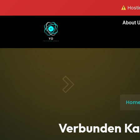
Hostin
About 
Hom
Verbunden Kas