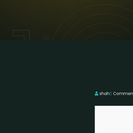
shah
Comment
Dolphins pea