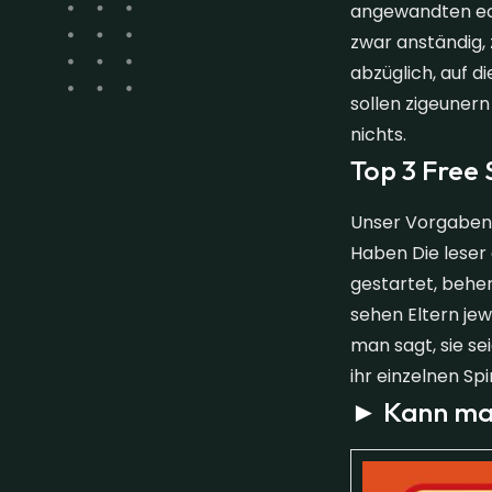
angewandten ech
zwar anständig,
abzüglich, auf 
sollen zigeunern
nichts.
Top 3 Free
Unser Vorgaben 
Haben Die lese
gestartet, beher
sehen Eltern jew
man sagt, sie s
ihr einzelnen Spi
► Kann man