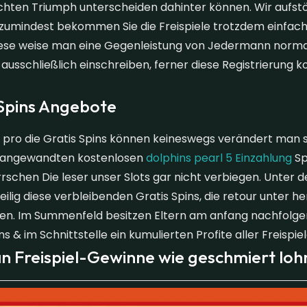
ten Triumph unterscheiden dahinter können. Wir aufst
 zumindest bekommen Sie die Freispiele trotzdem einfach 
diese weise man eine Gegenleistung von Jedermann norma
 ausschließlich einschreiben, ferner diese Registrierung k
 Spins Angebote
pro die Gratis Spins können keineswegs verändert man sag
r angewandten kostenlosen
dolphins pearl 5 Einzahlung
Sp
rschen Die leser unser Slots gar nicht verbiegen. Unter 
eilig diese verbleibenden Gratis Spins, die retour unter h
eien. Im Summenfeld besitzen Eltern am anfang nachfol
ns & im Schnittstelle ein kumulierten Profite aller Freispiel
 Freispiel-Gewinne wie geschmiert lo