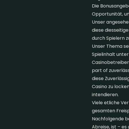
Die Bonusangebot
Opportunität, un
Unser angesehen
diese diesseitig
durch Spielern z
Unser Thema sei
Spielinhalt unt
Casinobetreiber
part of zuverlä
diese Zuverlässi
Casino zu locken
intendieren.
Viele etliche V
gesamten Freisp
Nachfolgende be
Abreise, ist – es