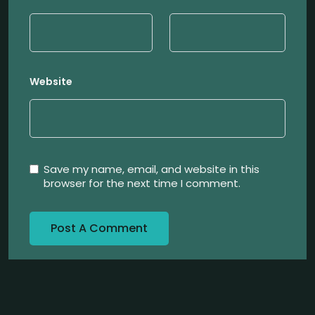
Website
Save my name, email, and website in this
browser for the next time I comment.