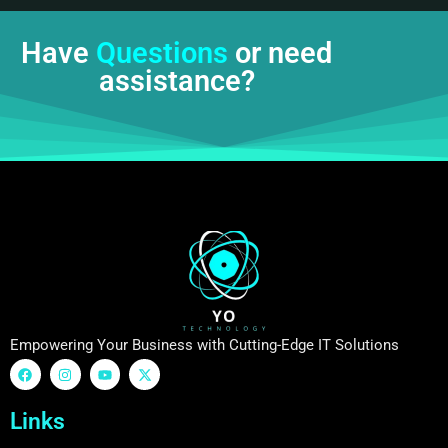
Have
Questions
or need
assistance?
Empowering Your Business with Cutting-Edge IT Solutions
Links