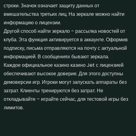
строки. Значок означает защиту данных от
вмешательства третьих лиц. На зеркале можно найти
информацию о лицензии.
Другой способ найти зеркало – рассылка новостей от
клуба. Эта функция активируется в аккаунте. Оформив
подписку, письма отправляются на почту с актуальной
информацией. В сообщениях бывают зеркала.
Каждое официальное казино казино Jet с лицензией
обеспечивают высокое доверие. Для этого доступны
демоверсии игр. Игроки могут запускать аппараты без
затрат. Клиенты тренируются без затрат. Не
откладывайте – играйте сейчас, для тестовой игры без
лимитов.