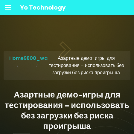
Yo Technology
Home
9800_wa
Азартные демо-игры для
тестирования – использовать без
загрузки без риска проигрыша
Азартные демо-игры для
тестирования – использовать
без загрузки без риска
проигрыша