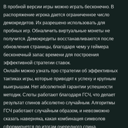
В пробной версии игры можно играть бесконечно. В
распоряжение игрока дается ограниченное число
демокредитов. Их разрешено использовать для
пробных игр. Обналичить виртуальные монеты не
получится. Демокредиты восстанавливаются после
обновления страницы, благодаря чему у геймера
бесконечный запас времени для построения
эффективной стратегии ставок.
Онлайн можно узнать про стратегии об эффективных
тактиках игры, которые приводят к успеху и крупным
выигрышам. Нет абсолютной гарантии успешности
методик. Слоты работают благодаря ГСЧ, что делает
результат спинов абсолютно случайным. Алгоритмы
ГСЧ работают случайным образом, и невозможно
сказать наверняка, какая комбинация символов
сформируется по итогам очередного спина.