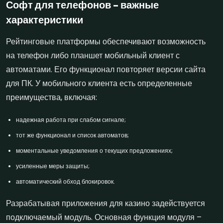
Софт для телефонов – важные
характеристики
Рейтинговые платформы обеспечивают возможность
на телефон либо планшет мобильный клиент с
автоматами. Его функционал повторяет версии сайта
для ПК. У мобильного клиента есть определенные
преимущества, включая:
надежная работа при слабом сигнале;
тот же функционал и список автоматов;
моментальные уведомления о текущих предложениях;
усиленные меры защиты;
автоматический обход блокировок.
Разрабатывая приложения для казино задействуется
подключаемый модуль. Основная функция модуля –