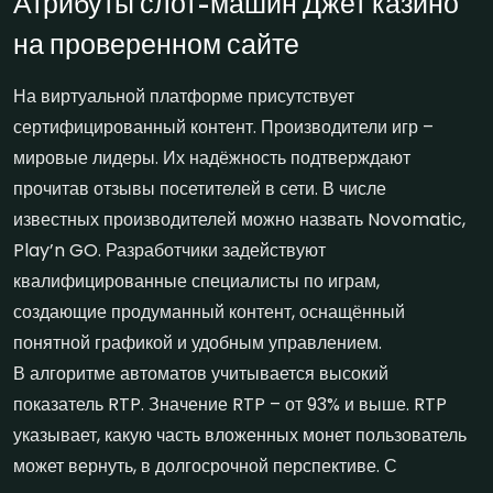
Атрибуты слот-машин Джет казино
на проверенном сайте
На виртуальной платформе присутствует
сертифицированный контент. Производители игр –
мировые лидеры. Их надёжность подтверждают
прочитав отзывы посетителей в сети. В числе
известных производителей можно назвать Novomatic,
Play’n GO. Разработчики задействуют
квалифицированные специалисты по играм,
создающие продуманный контент, оснащённый
понятной графикой и удобным управлением.
В алгоритме автоматов учитывается высокий
показатель RTP. Значение RTP – от 93% и выше. RTP
указывает, какую часть вложенных монет пользователь
может вернуть, в долгосрочной перспективе. С