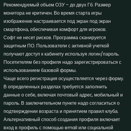
Рекомендуемый объем ОЗУ – до двух Гб. Размер
монитора не критичен. Во время старта игры
изображение настраивается под экран под экран
смартфона, обеспечивая комфорт для игроков.
Софт не несет рисков. Программа сканируется
защитным ПО. Пользователи с активной учеткой
получают доступ к кабинету используя логин/пароль.
Посетителям без профиля надо зарегистрироваться с
использованием базовой формы.
Чаще всего регистрация осуществляется через форму.
В определенных разделах требуется заполнить
данные о себе, включая почтовый адрес, мобильный и
пароль. В заключительном пункте надо согласиться о
подтверждении возраста и принятием правил клуба.
Альтернативный способ создания профиля включает
вход в профиль с помощью email или социальной