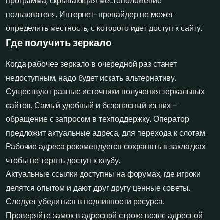
программа, скрывающая местоположение
пользователя. Интернет-провайдер не может
определить местность, с которого идет доступ к сайту.
Где получить зеркало
Когда рабочее зеркало в очередной раз станет
недоступным, надо будет искать альтернативу.
Существуют разные источники получения зеркальных
сайтов. Самый удобный и безопасный из них –
обращение с запросом в техподдержку. Оператор
предложит актуальные адреса, для перехода к слотам.
Рабочие адреса рекомендуется сохранять в закладках
чтобы не терять доступ к клубу.
Актуальные ссылки доступны на форумах, где игроки
делятся опытом и дают друг другу ценные советы.
Следует убедиться в подлинности ресурса.
Проверяйте замок в адресной строке возле адресной