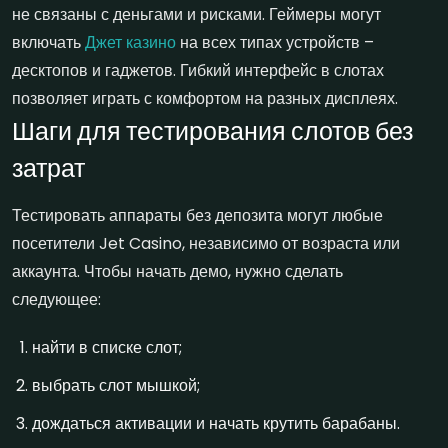
не связаны с деньгами и рисками. Геймеры могут
включать
Джет казино
на всех типах устройств –
десктопов и гаджетов. Гибкий интерфейс в слотах
позволяет играть с комфортом на разных дисплеях.
Шаги для тестирования слотов без
затрат
Тестировать аппараты без депозита могут любые
посетители Jet Casino, независимо от возраста или
аккаунта. Чтобы начать демо, нужно сделать
следующее:
найти в списке слот;
выбрать слот мышкой;
дождаться активации и начать крутить барабаны.