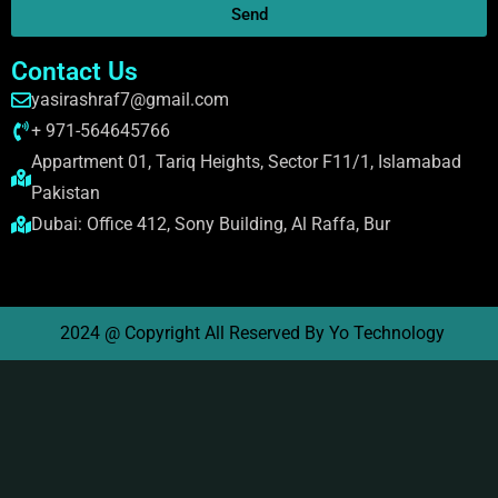
Send
Contact Us
yasirashraf7@gmail.com
+ 971-564645766
Appartment 01, Tariq Heights, Sector F11/1, Islamabad
Pakistan
Dubai: Office 412, Sony Building, Al Raffa, Bur
2024 @ Copyright All Reserved By Yo Technology