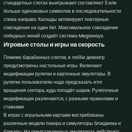
стандартных слотах выигрывают составляют 3 или
больше одинаковых символов в последовательности
слева направо. Каскады активируют повторные
совпадения на один бет. Максимальное совпадение
победных линий создаёт система Megaways.
Игровые столы и игры на скорость
Помимо барабанных слотов, в лобби демоигр
предусмотрены настольные игры. Включают
модификации рулетки и карточные эмуляторы. В
рулетке пользователю надо предсказать итог
вращения сектора, куда попадёт шарик. Рулеточные
модификации различаются, с разными правилами и
ставками.
В играх с игральными картами востребованы
различные модели покера и симуляторы блэкджека и
баккары. На представленных эмуляторах действуют