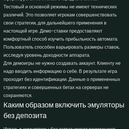
Тестовый и основной режимы не имеют технических
различий. Это позволяет игрокам совершенствовать
свои стратегии, для дальнейшего применения в
настоящей игре. Демо-ставки предоставляют
комфортный способ изучить прибыльность автомата.
Пользователь способен варьировать размеры ставок,
исследуя уровень доходности аппарата.
Для демоигры не нужно создавать аккаунт. Клиенту не
надо вводить информацию о себе. В результате игра
проходит без идентификации. Данные о примененных
стратегиях и совершенных бетах на серверах не
сохраняются.
Каким образом включить эмуляторы
без депозита