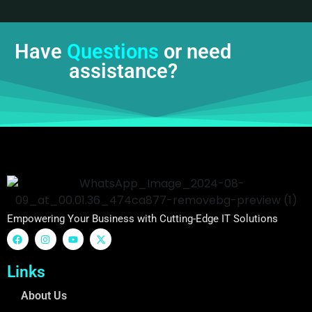
Have
Questions
or need
assistance?
Empowering Your Business with Cutting-Edge IT Solutions
Links
About Us