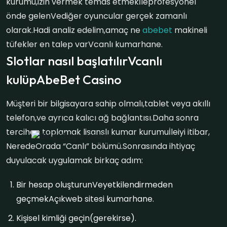
kurumu,izin vermek temas etmekİleprofesyonel
önde gelenVediğer oyuncular gerçek zamanlı
olarak.Hadi analiz edelim,amaç ne
abebet
makineli
tüfekler en talep varVcanlı kumarhane.
Slotlar nasıl başlatılırVcanlı
kulüpAbeBet Casino
Müşteri bir bilgisayara sahip olmalı,tablet veya akıllı
telefon,ve ayrıca kalıcı ağ bağlantısı.Daha sonra
tercihen toplamak lisanslı kumar kurumuİleiyi itibar,
NeredeOrada “Canlı” bölümü.Sonrasında ihtiyaç
duyulacak uygulamak birkaç adım:
Bir hesap oluşturunVeyetkilendirmeden
geçmekAçıkweb sitesi kumarhane.
Kişisel kimliği geçin(gerekirse).