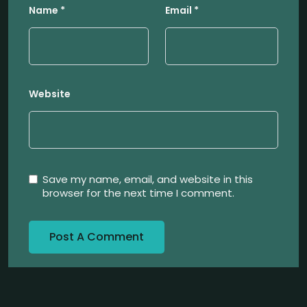
Name
*
Email
*
Website
Save my name, email, and website in this
browser for the next time I comment.