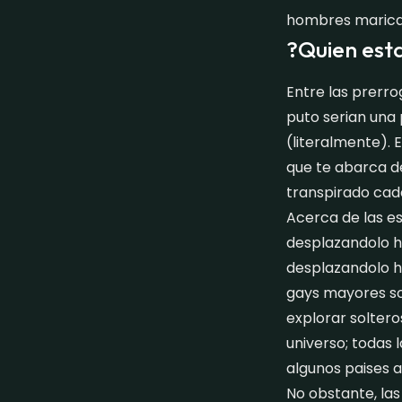
hombres marica
?Quien esta
Entre las prerr
puto serian una 
(literalmente).
que te abarca d
transpirado cad
Acerca de las es
desplazandolo ha
desplazandolo ha
gays mayores so
explorar soltero
universo; todas 
algunos paises a
No obstante, las