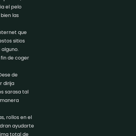
a el pelo
bien las
internet que
stos sitios
 alguno.
 fin de coger
Dese de
dirija
s sarasa tal
e manera
, rollos en el
odran ayudarte
ima total de