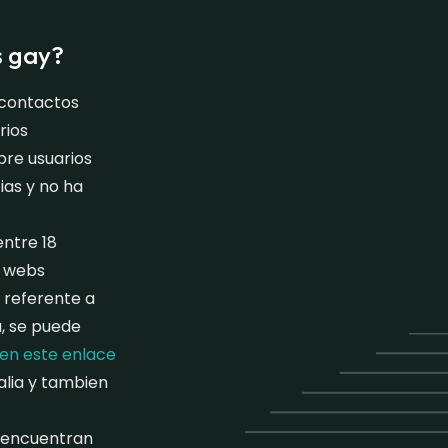
s gay?
 contactos
rios
bre usuarios
ias y no ha
entre 18
s webs
, referente a
, se puede
 en este enlace
alia y tambien
e encuentran