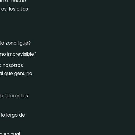
varte mucho
s, los citas
 la zona ligue?
mo imprevisible?
 a nosotros
al que genuino
ie diferentes
 lo largo de
a en cual