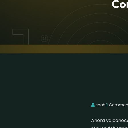
Co
shah
Comment
Ahora ya conoce 