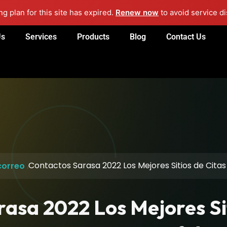
g plan for this site has expired.
Renew now
to avoid service di
Us
Services
Products
Blog
Contact Us
Contactos Sarasa 2022 Los Mejores Sitios de Cita
correo
asa 2022 Los Mejores Sit