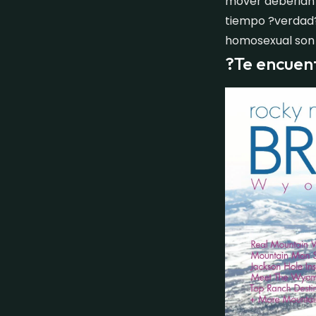
mover deberian 
tiempo ?verdad?
homosexual son 
?Te encuen