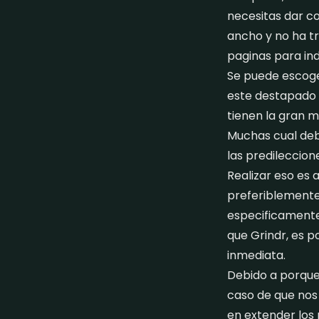
necesitas dar c
ancho y no ha tr
paginas para ind
Se puede escoger
este destapado a
tienen la gran m
Muchas cual debe
las predileccion
Realizar eso es
preferiblemente 
especificamente 
que Grindr, es p
inmediata.
Debido a porque 
caso de que nos
en extender los