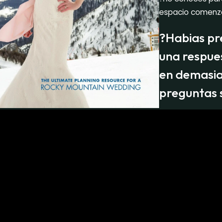
espacio comenz
?Habias p
una respues
en demasia
preguntas 