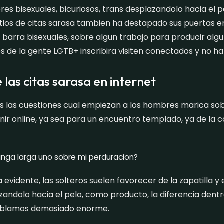
es bisexuales, bicuriosos, trans desplazandolo hacia el p
tios de citas sarasa tambien ha destapado sus puertas 
a barra bisexuales, sobre algun trabajo para producir alg
s de la gente LGTB+ inscribira visiten conectados y no h
 las citas sarasa en internet
as las cuestiones cual empiezan a los hombres marica sob
unir online, ya sea para un encuentro templado, ya de la
nga larga uno sobre mi perduracion?
a evidente, las solteros suelen favorecer de la zapatilla y 
andolo hacia el pelo, como producto, la diferencia den
ablamos demasiado enorme.