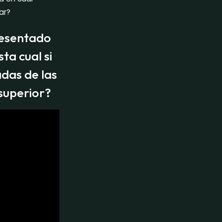
ar?
resentado
ta cual si
das de las
superior?