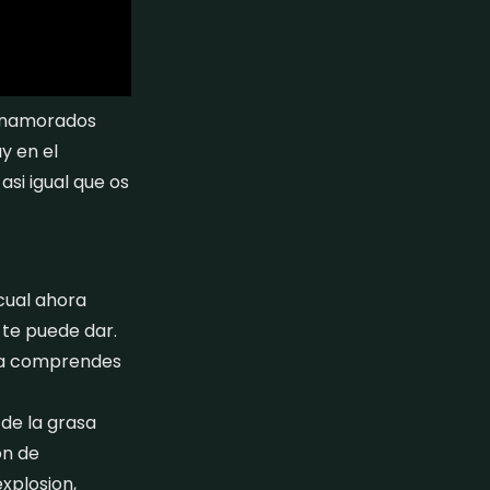
s enamorados
y en el
si igual que os
 cual ahora
 te puede dar.
o a comprendes
de la grasa
on de
xplosion,