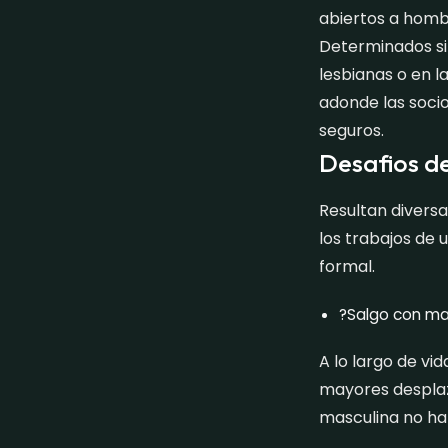
abiertos a hombr
Determinados si
lesbianas o en l
adonde las socio
seguros.
Desafios de
Resultan divers
los trabajos de 
formal.
?Salgo con ma
A lo largo de vid
mayores desplaz
masculina no h