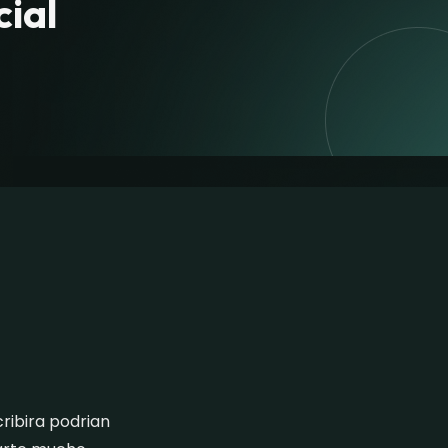
ial
cribira podrian