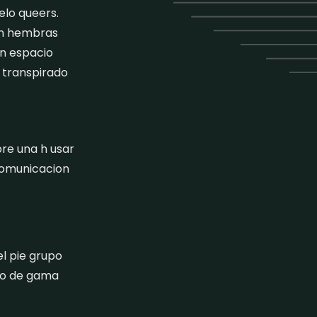
elo queers.
en hembras
un espacio
a transpirado
re una h usar
 comunicacion
el pie grupo
tro de gama