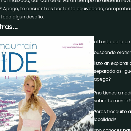
normalizado, dar con de el varon tiempo no deberia lle
 Apego, te encuentras bastante equivocado; comprobara
todo algun desafio.
tras…
al tanto de la en
buscando erotis
listo an explorar
separado asi igu
apego?
?no tienes a nad
sobre tu mente?
?eres fresquito a
localidad?
?no conoces par