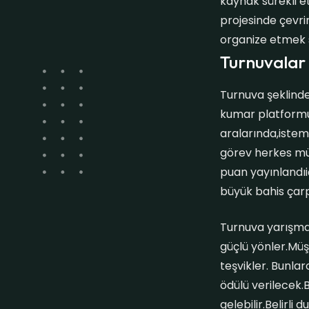
kaynak sürekli et
projesinde çevri
organize etmek 
Turnuvalar 
Turnuva şeklinde
kumar platformu 
aralarında,istem
görev herkes mü
puan yayınlandı
büyük bahis çarpa
Turnuva yarışma
güçlü yönler.Müş
teşvikler. Bunl
ödülü verilecek.
gelebilir.Belirli