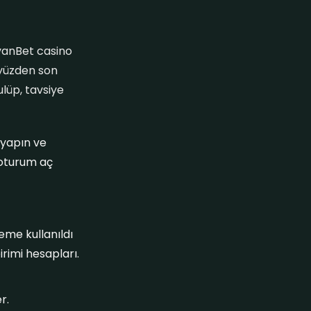
avanBet casino
 yüzden son
lüp, tavsiye
 yapın ve
aoturum aç
eme kullanıldı
rimi hesapları.
r.