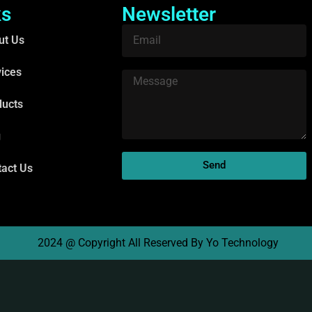
ks
Newsletter
ut Us
ices
ducts
g
Send
tact Us
2024 @ Copyright All Reserved By Yo Technology