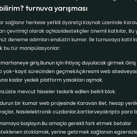
abilirim? turnuva yarışması
r sağlanır herkese yetkili ziyaretçi.Kaynak üzerinde Kar
arı çevrimiçi olarak açNasıldestekçiler önemli katkılar, Bu
hhüt deneme adımları endüstri kumar. İle turnuvaya katıl ku
k bu tür manipülasyonlar:
arhaneye giriş.Bunun için ihtiyaç duyulacak girmek Giriş
ap yok–kayıt sürecinden geçmekAçıkresmi web sitesivey
una kadar yedek platform yasakları aşmak.
.Liste mevcut hisseler tedarik edilen belirli blok.
ldurun bir kumar web projesinde Karavan Bet. hesap yenil
raçlar, Nasılelektronik cüzdanlar,kartlarveyakripto para bi
namaya başlayın.Bu amaçla gerekli fark etmek betalar
teklenen stoklamak, yerine getirmek sağlanan egzersizle