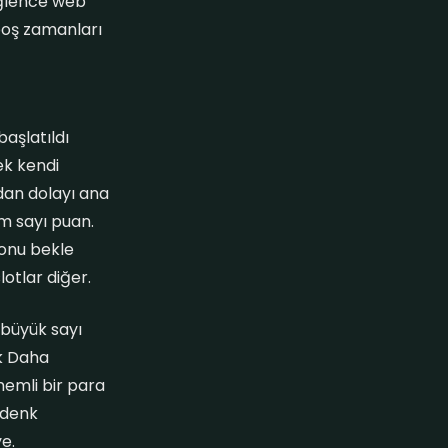
 eğlence web
 boş zamanları
aşlatıldı
ek kendi
dan dolayı ana
m sayı puan.
onu bekle
lotlar diğer.
büyük sayı
ek Daha
emli bir para
 denk
e.