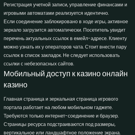
Регистрация учетной записи, управление финансами и
игровыми автоматами реализуется идентично.
Если соединение заблокировано в ходе игры, активное
зеркало загрузится автоматически. Посетитель увидит
перечень актуальных ссылок в емейл-адресе. Клиенту
можно узнать их у операторов чата. Стоит внести пару
ссылок в список закладок. Не следует использовать
ссылки с небезопасных сайтов.
Мобильный доступ к казино онлайн
казино
Главная страница и зеркальная страница игрового
портала работает на любом мобильном гаджете.
Требуются только интернет-соединение и браузер.
Страницы ресурса подстраиваются под размеры,
вертикальное или ландшафтное положение экрана.