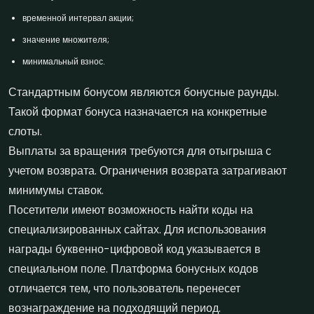
временной интервал акции;
значение множителя;
минимальный взнос.
Стандартным бонусом являются бонусные раунды.
Такой формат бонуса назначается на конкретные
слоты.
Выплаты за вращения требуются для отыгрыша с
учетом возврата. Ограничения возврата затрагивают
минимумы ставок.
Посетители имеют возможность найти коды на
специализированных сайтах. Для использования
награды буквенно-цифровой код указывается в
специальном поле. Платформа бонусных кодов
отличается тем, что пользователь перенесет
вознаграждение на подходящий период.