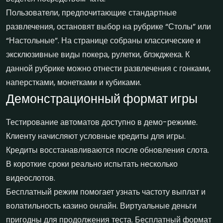
Пользователи, предпочитающие стандартные
развлечения, остановят выбор на рубрике “Столы” или
“Настольные”. На странице собраны классические и
эксклюзивные виды покера, рулетки, блэкджека. К
данной рубрике можно отнести развлечения с гонками,
наперстками, монетками и кубиками.
Демонстрационный формат игры
Тестирование автоматов доступно в демо-режиме.
Клиенту начисляют условные кредиты для игры.
Кредиты восстанавливаются после обновления слота.
В короткие сроки реально испытать несколько
видеослотов.
Бесплатный режим помогает узнать частоту выплат и
волатильность казино онлайн. Виртуальные деньги
пригодны для продолжения теста. Бесплатный формат