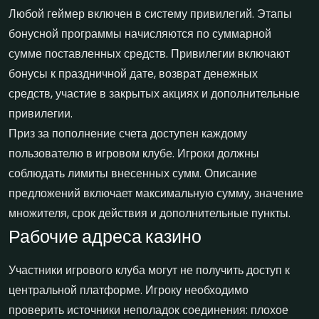
Любой геймер включен в систему привилегий. Этапы
бонусной программы начисляются по суммарной
сумме поставленных средств. Привилегии включают
бонусы к праздничной дате, возврат денежных
средств, участие в закрытых акциях и дополнительные
привилегии.
Приз за пополнение счета доступен каждому
пользователю в игровом клубе. Игроки должны
соблюдать лимиты внесенных сумм. Описание
предложений включает максимальную сумму, значение
множителя, срок действия и дополнительные пункты.
Рабочие адреса казино
Участники игрового клуба могут не получить доступ к
центральной платформе. Игроку необходимо
проверить источники неполадок соединения: плохое