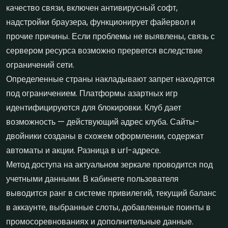
качество связи, включен антивирусный софт,
надстройки браузера, функционирует файервол и
прочие причины. Если проблемы не выявлены, связь с
сервером ресурса возможно прервется вследствие
ограничений сети.
Определенные страны накладывают запрет находятся
под ограничением. Платформы азартных игр
идентифицируются для блокировки. Клуб дает
возможность — действующий адрес клуба. Сайты-
двойники созданы в схожем оформлении, содержат
автоматы и акции. Разница в url-адресе.
Метод доступа на актуальном зеркале проводится под
учетными данными. В кабинете пользователя
выводится ранг в системе привилегий, текущий баланс
в аккаунте, выбранные слоты, добавленные поинты в
промосоревнованиях и дополнительные данные.