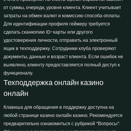
от суммы, очереди, уровня клиента. Клиент учитывает
затраты на обмен валют и комиссию способа оплаты.
Для идентификации профиля геймеру требуется
сделать сканкопию ID-карты или другого
удостоверения личности, отправить на электронный
ящик в техподдержку. Сотрудники клуба проверяют
документы, данные и возраст клиента. Если ошибок не
выявлено, клиенту предоставляется полный доступ к
функционалу.
Техподдержка онлайн казино
онлайн
Клавиша для обращения в поддержку доступна на
любой странице казино онлайн казино. Рекомендуется
предварительно ознакомиться с рубрикой “Вопросы”.