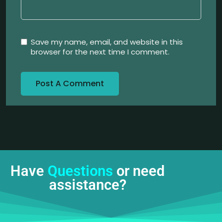
Save my name, email, and website in this
browser for the next time I comment.
Have
Questions
or need
assistance?