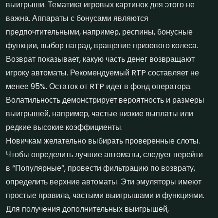
выигрыши. Тематика игровых картинок для этого не
важна. Аппараты с бонусами являются
предпочтительными, например, респины, бонусные
функции, выбор наград, вращение призового колеса.
Возврат показывает, какую часть денег возвращают
игроку автоматы. Рекомендуемый RTP составляет не
менее 95%. Остаток от RTP идет в фонд оператора.
Волатильность демонстрирует вероятность и размеры
выигрышей, например, частые низкие выплаты или
редкие высокие коэффициенты.
Новичкам желательно выбирать проверенные слоты.
Чтобы определить лучшие автоматы, следует перейти
в “Популярные”, провести фильтрацию по возврату,
определить верхние автоматы. Эти эмуляторы имеют
простые правила, частыми выигрышами и функциями.
Для получения дополнительных выигрышей,