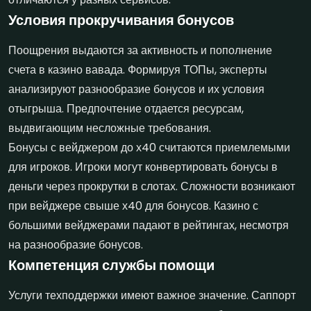
Условия прокручивания бонусов
Поощрения выдаются за активность и пополнение
счета в казино вавада. Формируя ТОПы, эксперты
анализируют разнообразие бонусов и их условия
отыгрыша. Предпочтение отдается ресурсам,
выдвигающим несложные требования.
Бонусы с вейджером до х40 считаются приемлемыми
для игроков. Игроки могут конвертировать бонусы в
деньги через прокрутки в слотах. Сложности возникают
при вейджере свыше х40 для бонусов. Казино с
большими вейджерами падают в рейтингах, несмотря
на разнообразие бонусов.
Компетенция службы помощи
Услуги техподдержки имеют важное значение. Саппорт