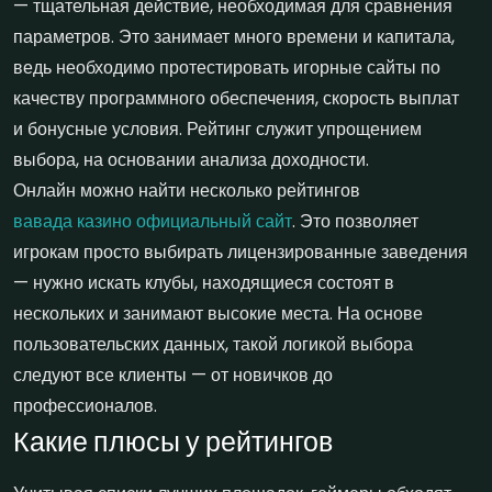
— тщательная действие, необходимая для сравнения
параметров. Это занимает много времени и капитала,
ведь необходимо протестировать игорные сайты по
качеству программного обеспечения, скорость выплат
и бонусные условия. Рейтинг служит упрощением
выбора, на основании анализа доходности.
Онлайн можно найти несколько рейтингов
вавада казино официальный сайт
. Это позволяет
игрокам просто выбирать лицензированные заведения
— нужно искать клубы, находящиеся состоят в
нескольких и занимают высокие места. На основе
пользовательских данных, такой логикой выбора
следуют все клиенты — от новичков до
профессионалов.
Какие плюсы у рейтингов