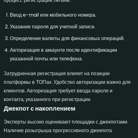
процесс регистрации легким.:
Ввод e-mail или мобильного номера.
Указание пароля для учетной записи.
Определение валюты для финансовых операций.
Авторизация в аккаунте после идентификации
указанной почты или телефона.
Затрудненная регистрация влияет на позиции
платформы в ТОПах. Удобство авторизации важно для
клиентов. Авторизация требует ввода пароля и
контакта, указанного при регистрации.
Джекпот с накоплением
Эксперты высоко оценивают площадки с джекпотами.
Наличие розыгрыша прогрессивного джекпота