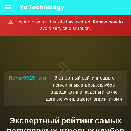
Yo Technology
Hosting plan for this site has expired.
Renew now
to
avoid service disruption.
Home
9925_wa
Экспертный рейтинг самых
популярных игровых клубов
вавада казино на деньги какие
данные учитываются аналитиками
Экспертный рейтинг самых
популярных игровых клубов