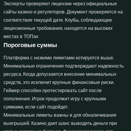
Эксперты проверяют лицензии через официальные
сайты казино и регуляторов. Документ проверяется на
соответствие текущей дате. Клубы, соблюдающие
лицензионные требования, находятся на высоких
местах в ТОПах
Пороговые суммы
Платформа с низкими лимитами котируется выше.
Минимальные ограничения подтверждают надежность
ресурса. Когда допускается внесение минимальных
средств, это исключит крупные финансовые риски.
Геймер способен протестировать сайт после
пополнения. Игрок продолжит игру с крупными
суммами, если сайт подойдет.
Минимальные лимиты важны и для обналичивания
выигрышей. Казино дает шанс выводить деньги при