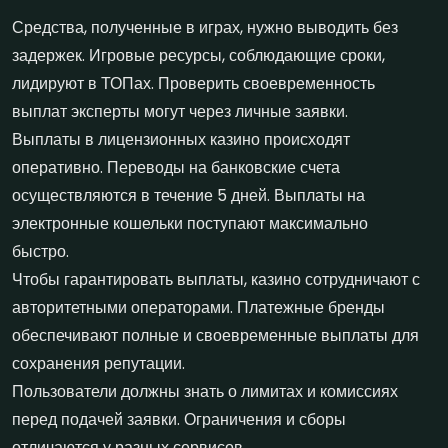
Средства, полученные в играх, нужно выводить без
задержек. Игровые ресурсы, соблюдающие сроки,
лидируют в ТОПах. Проверить своевременность
выплат эксперты могут через личные заявки.
Выплаты в лицензионных казино происходят
оперативно. Переводы на банковские счета
осуществляются в течение 5 дней. Выплаты на
электронные кошельки поступают максимально
быстро.
Чтобы гарантировать выплаты, казино сотрудничают с
авторитетными операторами. Платежные бренды
обеспечивают полные и своевременные выплаты для
сохранения репутации.
Пользователи должны знать о лимитах и комиссиях
перед подачей заявки. Ограничения и сборы
отличаются у разных сервисов.