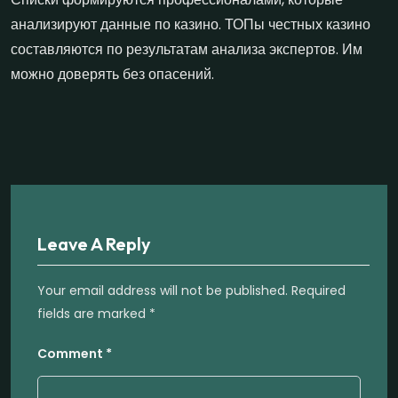
анализируют данные по казино. ТОПы честных казино
составляются по результатам анализа экспертов. Им
можно доверять без опасений.
Leave A Reply
Your email address will not be published.
Required
fields are marked
*
Comment
*