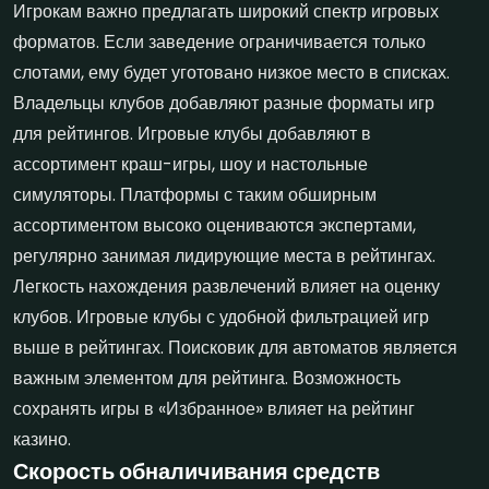
Игрокам важно предлагать широкий спектр игровых
форматов. Если заведение ограничивается только
слотами, ему будет уготовано низкое место в списках.
Владельцы клубов добавляют разные форматы игр
для рейтингов. Игровые клубы добавляют в
ассортимент краш-игры, шоу и настольные
симуляторы. Платформы с таким обширным
ассортиментом высоко оцениваются экспертами,
регулярно занимая лидирующие места в рейтингах.
Легкость нахождения развлечений влияет на оценку
клубов. Игровые клубы с удобной фильтрацией игр
выше в рейтингах. Поисковик для автоматов является
важным элементом для рейтинга. Возможность
сохранять игры в «Избранное» влияет на рейтинг
казино.
Скорость обналичивания средств