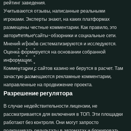
рейтинг заведения.
Учитываются отзывы, написанные реальными
игроками. Эксперты знают, на каких платформах
размещены честные комментарии. Как правило, это
авторитетные сайты-обзорники и социальные сети.
Мнения игроков систематизируются и исследуются.
Оценка формируется на основании собранной
информации.
Комментарии с сайтов казино не берутся в расчет. Там
зачастую размещаются рекламные комментарии,
направленные на продвижение проекта.
Разрешение регулятора
В случае недействительности лицензии, не
рассматривается для включения в ТОП. Эти площадки
работают без контроля. Они могут запросто
подкручивать результаты в автоматах и блокировать