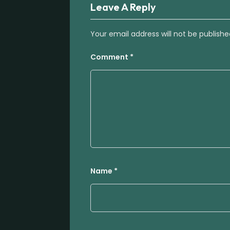
Leave A Reply
Your email address will not be publishe
Comment
*
Name
*