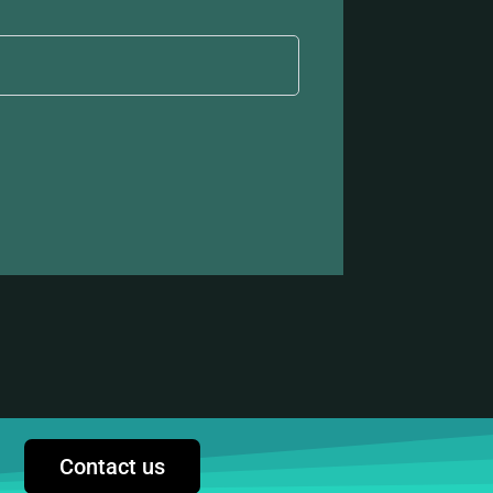
Contact us