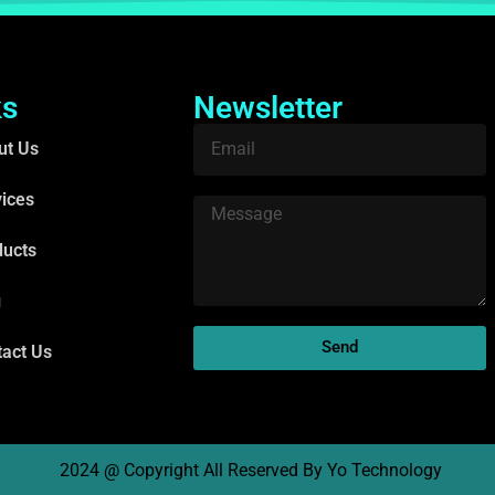
ks
Newsletter
ut Us
ices
ducts
g
Send
tact Us
2024 @ Copyright All Reserved By Yo Technology