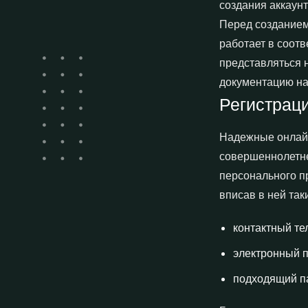
создания аккаунт
Перед созданием 
работает в соот
представляться 
документацию на 
Регистраци
Надежные онлайн
совершеннолетне
персонального п
вписав в ней так
контактный те
электронный п
подходящий па