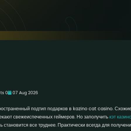
s 0
07 Aug 2026
остраненный подтип подарков в kazino cat casino. Схожи
екают свежеиспеченных геймеров. Но заполучить
кэт казин
ь становится все труднее. Практически всегда для получен