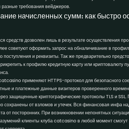
 разные требования вейджеров.
ание начисленных сумм: как быстро 
я средств дозволен лишь в результате осуществления про
лее советуют оформить запрос на обналичивание в профил
о поступления и реквизиты. Так же предварительно предсто
рикрепить к профилю кредитную карту или криптовалюту п
нса.
catcasino применяют HTTPS-протокол для безопасного со
тные и платежные данные визитеров проверенного времен
рез защищенные криптографические протоколы TLS и SSL.
о сохранены от взломов и утечек. Вся финансовая инфа н
та от посторонних. При возникновении непонятных ситуаци
азумений клиенты клуба catcasino в любой момент смогут 
т саппорта.