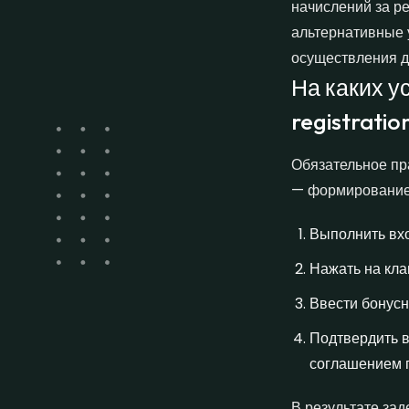
начислений за р
альтернативные 
осуществления д
На каких у
registrati
Обязательное пр
— формирование у
Выполнить вхо
Нажать на кла
Ввести бонусн
Подтвердить в
соглашением 
В результате за