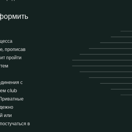
оформить
цесса
е, прописав
ит пройти
утем
единения с
ем club
 Приватные
адежно
й или
постучаться в