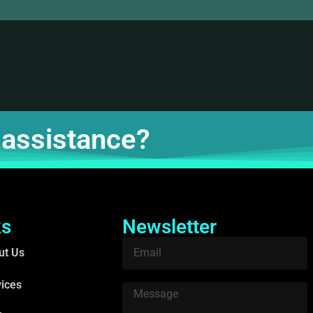
 assistance?
ks
Newsletter
ut Us
ices