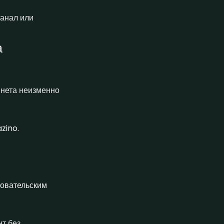
канал или
а
инета неизменно
zino.
зовательским
т без