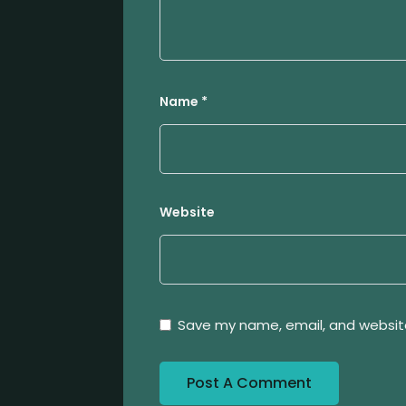
Name
*
Website
Save my name, email, and website