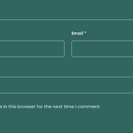
Email
*
 in this browser for the next time I comment.