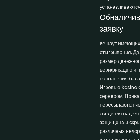
устанавливаются
Обналичив
заявку
Кешаут имеющихс
отыгрывания. Да
размер денежног
верификацию и п
пополнения бала
Игровые kasino 
сервером. Прива
пересылаются че
сведения надежн
защищена и скры
различных недор
интерактивный ча