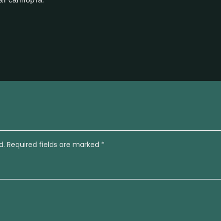
d.
Required fields are marked
*