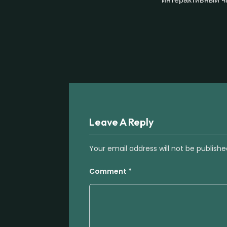
Leave A Reply
Your email address will not be publishe
Comment
*