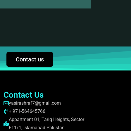
Contact us
Contact Us
yasirashraf7@gmail.com
+ 971-564645766
Appartment 01, Tariq Heights, Sector
F11/1, Islamabad Pakistan