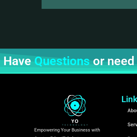
Have
Questions
or need
Lin
Abo
Serv
Empowering Your Business with