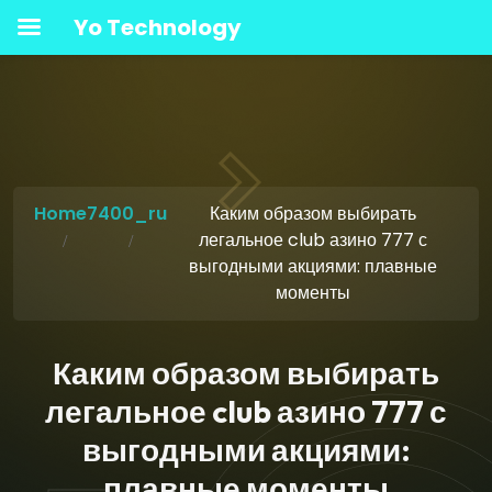
Yo Technology
Home
7400_ru
Каким образом выбирать
легальное club азино 777 с
выгодными акциями: плавные
моменты
Каким образом выбирать
легальное club азино 777 с
выгодными акциями:
плавные моменты