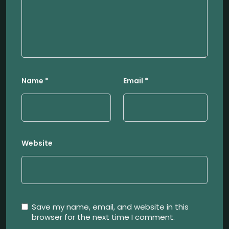
Name
*
Email
*
Website
Save my name, email, and website in this
browser for the next time I comment.