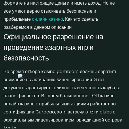
формате на настоящие деньги и иметь доход. Но не
все умеют верно отыскивать безопасные и
прибыльные
онлайн казино
. Как это сделать –
разберемся в данном описании.
Официальное разрешение на
проведение азартных игр и
безопасность
Во время отбора kasino gamblers должны обратить
внимание на активацию лицензирования. Этот
документ гарантирует солидность и честность клуба в
плане финансов. В своем большинстве ТОП казино
онлайн казино с прибыльными акциями работает по
сертификации Curacao, хотя встречаются и clubs с
официальным лицензированием юрисдикцией острова
Malta.