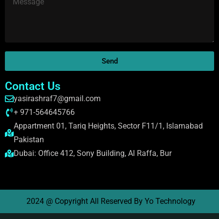
Send
Contact Us
yasirashraf7@gmail.com
+ 971-564645766
Appartment 01, Tariq Heights, Sector F11/1, Islamabad
Pakistan
Dubai: Office 412, Sony Building, Al Raffa, Bur
2024 @ Copyright All Reserved By Yo Technology