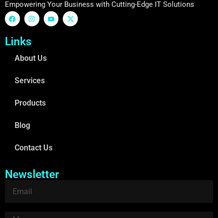
Empowering Your Business with Cutting-Edge IT Solutions
Links
About Us
Services
Products
Blog
Contact Us
Newsletter