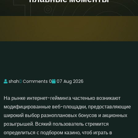
shah
Comments 0
07 Aug 2026
На рынке интернет-гейминга частенько возникают
модифицированные веб-площадки, предоставляющие
широкий выбор разноплановых бонусов и акционных
розыгрышей. Всякий пользователь стремится
определиться с подбором казино, чтоб играть в