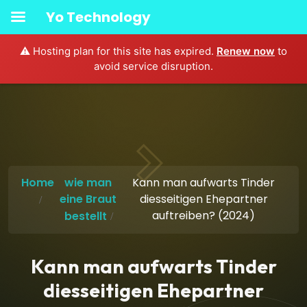
Yo Technology
⚠️ Hosting plan for this site has expired.
Renew now
to
avoid service disruption.
Home
wie man
Kann man aufwarts Tinder
eine Braut
diesseitigen Ehepartner
auftreiben? (2024)
bestellt
Kann man aufwarts Tinder
diesseitigen Ehepartner