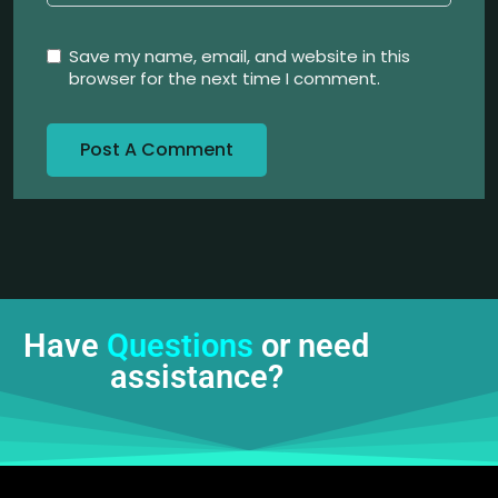
Save my name, email, and website in this
browser for the next time I comment.
Have
Questions
or need
assistance?