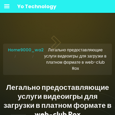
Yo Technology
Home
9000_wa2
Легально предоставляющие
услуги видеоигры для загрузки в
платном формате в web-club
Rox
Легально предоставляющие
услуги видеоигры для
загрузки в платном формате в
web-club Rox