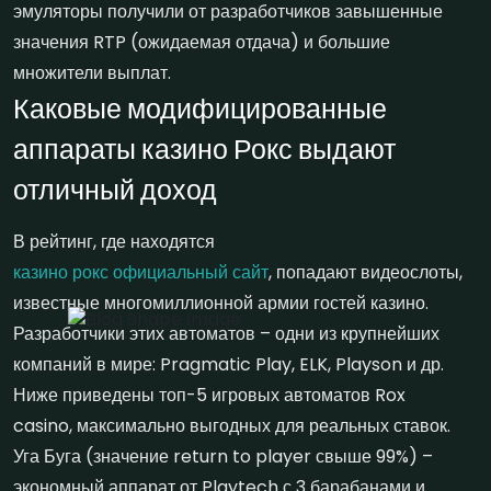
эмуляторы получили от разработчиков завышенные
значения RTP (ожидаемая отдача) и большие
множители выплат.
Каковые модифицированные
аппараты казино Рокс выдают
отличный доход
В рейтинг, где находятся
казино рокс официальный сайт
, попадают видеослоты,
известные многомиллионной армии гостей казино.
Разработчики этих автоматов – одни из крупнейших
компаний в мире: Pragmatic Play, ELK, Playson и др.
Ниже приведены топ-5 игровых автоматов Rox
casino, максимально выгодных для реальных ставок.
Уга Буга (значение return to player свыше 99%) –
экономный аппарат от Playtech с 3 барабанами и