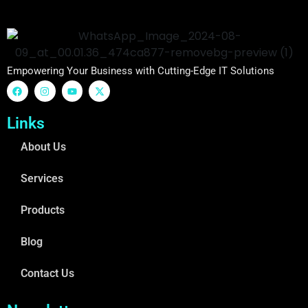
Empowering Your Business with Cutting-Edge IT Solutions
Links
About Us
Services
Products
Blog
Contact Us