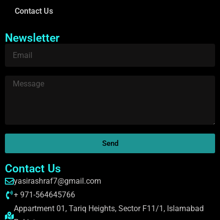
Contact Us
Newsletter
Send
Contact Us
yasirashraf7@gmail.com
+ 971-564645766
Appartment 01, Tariq Heights, Sector F11/1, Islamabad