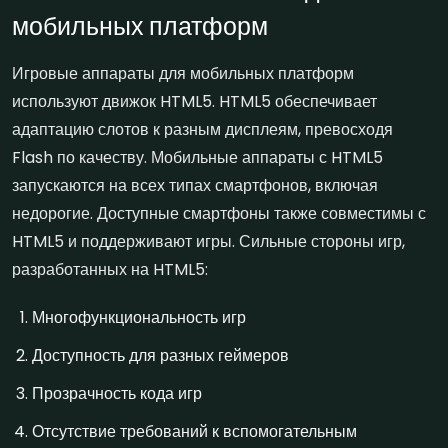
мобильных платформ
Игровые аппараты для мобильных платформ
используют движок HTML5. HTML5 обеспечивает
адаптацию слотов к разным дисплеям, превосходя
Flash по качеству. Мобильные аппараты с HTML5
запускаются на всех типах смартфонов, включая
недорогие. Доступные смартфоны также совместимы с
HTML5 и поддерживают игры. Сильные стороны игр,
разработанных на HTML5:
Многофункциональность игр
Доступность для разных геймеров
Прозрачность кода игр
Отсутствие требований к вспомогательным