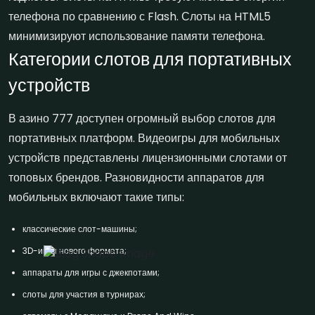
телефона по сравнению с Flash. Слоты на HTML5
минимизируют использование памяти телефона.
Категории слотов для портативных
устройств
В азино 777 доступен огромный выбор слотов для
портативных платформ. Видеоигры для мобильных
устройств представлены лицензионными слотами от
топовых брендов. Разновидности аппаратов для
мобильных включают такие типы:
классические слот-машины;
3D-игры нового формата;
аппараты для игры с джекпотами;
слоты для участия в турнирах;