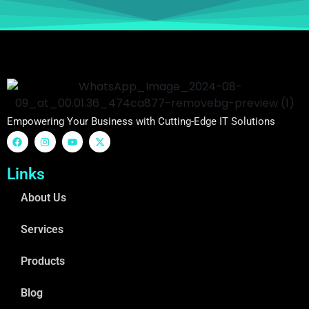
Empowering Your Business with Cutting-Edge IT Solutions
Links
About Us
Services
Products
Blog