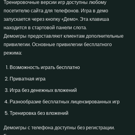
Тренировочные версии игр доступны любому
посетителю сайта для телефонов. Игра в демо
запускается через кнопку «Демо». Эта клавиша
находится в стартовой панели слота.
Демоигры предоставляют клиентам дополнительные
привилегии. Основные привилегии бесплатного
режима:
Возможность играть бесплатно
Приватная игра
Игра без денежных вложений
Разнообразие бесплатных лицензированных игр
Тренировка без вложений
Демоигры с телефона доступны без регистрации.