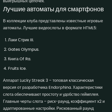
выигрышных цепочек.
Лучшие автоматы для смартфонов
В коллекции клуба представлены известные игровые
автоматы. Лучшие видеослоты в формате HTML5:
Лаки Стрик III.
Gates Olympus.
Книга Of Ra.
Fruits Ice.
Аппарат Lucky Streak 3 – топовая классическая
версия от разработчика Endorphina. Характеристики
слота обеспечивают простоту и удобство геймплея.
Главные черты слота – риск-раунд, коэффициент x2 и
адаптированные настройки. Рискованный раунд