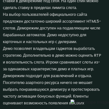
ставки в деморежиме под себя. На один спин можно
сделать ставку в пределах лимита слота.
На выбор пользователей официального сайта
предложен достаточно широкий ассортимент HTML5-
слотов. Деморежим доступен на подавляющем числе
барабанных автоматов. Демо недоступно для
карточных и настольных игр с дилерами.
Демо позволяет владельцам гаджетов выработать
стратегию. Дополнительно в демо можно оценить RTP
и волатильность слота. Игроки сравнивают слоты из-
за одинаковых характеристик демо и платных игр.
Деморежим подходит для развлечений и отдыха.
Посетителю азартного ресурса ничего не мешает
выбрать понравившуюся демоигру и протестировать
частоту активации бонусных функций. Клиенты
оценивают возможность появления высоких