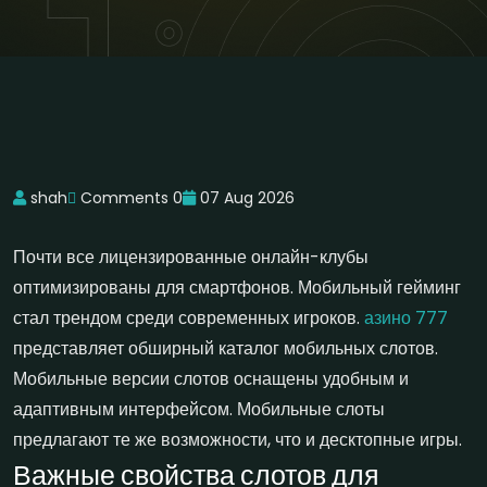
shah
Comments 0
07 Aug 2026
Почти все лицензированные онлайн-клубы
оптимизированы для смартфонов. Мобильный гейминг
стал трендом среди современных игроков.
азино 777
представляет обширный каталог мобильных слотов.
Мобильные версии слотов оснащены удобным и
адаптивным интерфейсом. Мобильные слоты
предлагают те же возможности, что и десктопные игры.
Важные свойства слотов для