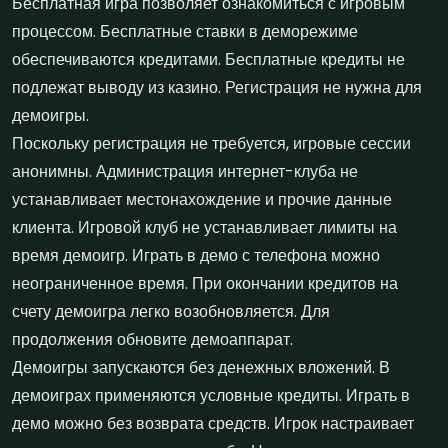
Бесплатная игра позволяет ознакомиться с игровым
процессом. Бесплатные ставки в деморежиме
обеспечиваются кредитами. Бесплатные кредиты не
подлежат выводу из казино. Регистрация не нужна для
демоигры.
Поскольку регистрация не требуется, игровые сессии
анонимны. Администрация интернет-клуба не
устанавливает местонахождение и прочие данные
клиента. Игровой клуб не устанавливает лимиты на
время демоигр. Играть в демо с телефона можно
неограниченное время. При окончании кредитов на
счету демоигра легко возобновляется. Для
продолжения обновите демоаппарат.
Демоигры запускаются без денежных вложений. В
демоиграх применяются условные кредиты. Играть в
демо можно без возврата средств. Игрок настраивает