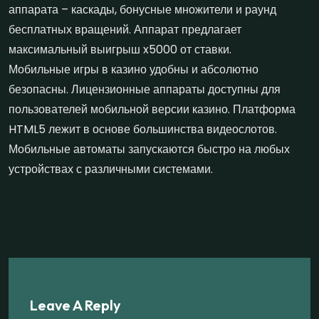
аппарата – каскады, бонусные множители и раунд
бесплатных вращений. Аппарат предлагает
максимальный выигрыш x5000 от ставки.
Мобильные игры в казино удобны и абсолютно
безопасны. Лицензионные аппараты доступны для
пользователей мобильной версии казино. Платформа
HTML5 лежит в основе большинства видеослотов.
Мобильные автоматы запускаются быстро на любых
устройствах с различными системами.
Leave A Reply