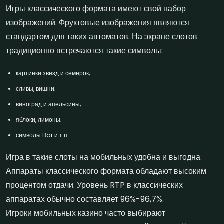
Игры классического формата имеют свой набор
изображений. Фруктовые изображения являются
стандартом для таких автоматов. На экране слотов
традиционно встречаются такие символы:
картинки звёзд и семёрок;
сливы, вишни;
виноград и апельсины;
яблоки, лимоны;
символы Bar и т.п..
Игра в такие слоты на мобильных удобна и выгодна.
Аппараты классического формата обладают высоким
процентом отдачи. Уровень RTP в классических
аппаратах обычно составляет 96%-96,7%.
Игроки мобильных казино часто выбирают