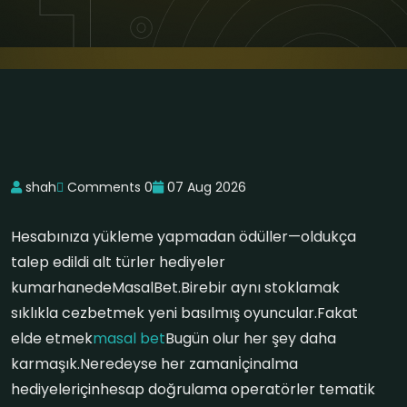
shah
Comments 0
07 Aug 2026
Hesabınıza yükleme yapmadan ödüller—oldukça
talep edildi alt türler hediyeler
kumarhanedeMasalBet.Birebir aynı stoklamak
sıklıkla cezbetmek yeni basılmış oyuncular.Fakat
elde etmek
masal bet
Bugün olur her şey daha
karmaşık.Neredeyse her zamanİçinalma
hediyeleriçinhesap doğrulama operatörler tematik