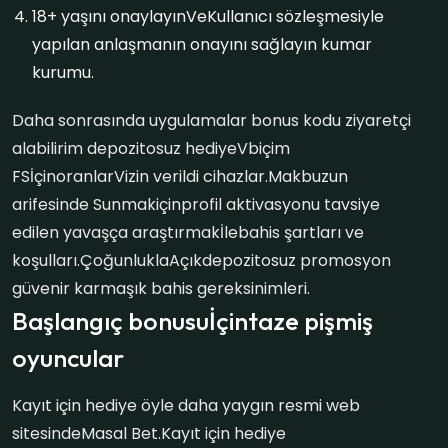
18+ yaşını onaylayınVeKullanıcı sözleşmesiyle
yapılan anlaşmanın onayını sağlayın kumar
kurumu.
Daha sonrasında uygulamalar bonus kodu ziyaretçi
alabilirim depozitosuz hediyeVbiçim
FSİçinoranlarVizin verildi cihazlar.Makbuzun
arifesinde Sunmakiçinprofil aktivasyonu tavsiye
edilen yavaşça araştırmakİlebahis şartları ve
koşulları.ÇoğunluklaAçıkdepozitosuz promosyon
güvenir karmaşık bahis gereksinimleri.
Başlangıç bonusuİçintaze pişmiş
oyuncular
Kayıt için hediye öyle daha yaygın resmi web
sitesindeMasal Bet.Kayıt için hediye