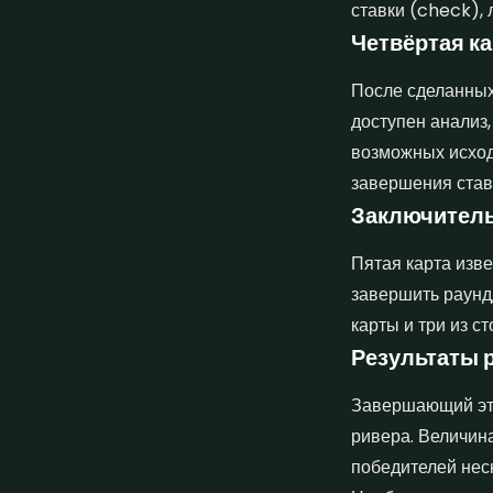
ставки (check), 
Четвёртая ка
После сделанных 
доступен анализ
возможных исход
завершения став
Заключитель
Пятая карта изве
завершить раунд,
карты и три из ст
Результаты р
Завершающий эта
ривера. Величина
победителей неск