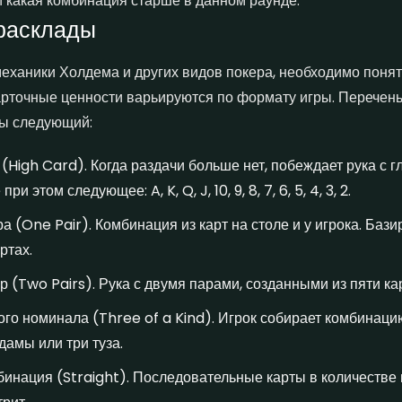
и какая комбинация старше в данном раунде.
расклады
еханики Холдема и других видов покера, необходимо понят
арточные ценности варьируются по формату игры. Перечень
ы следующий:
(High Card). Когда раздачи больше нет, побеждает рука с г
и этом следующее: A, K, Q, J, 10, 9, 8, 7, 6, 5, 4, 3, 2.
 (One Pair). Комбинация из карт на столе и у игрока. Бази
ртах.
р (Two Pairs). Рука с двумя парами, созданными из пяти кар
ого номинала (Three of a Kind). Игрок собирает комбинацию
дамы или три туза.
инация (Straight). Последовательные карты в количестве 