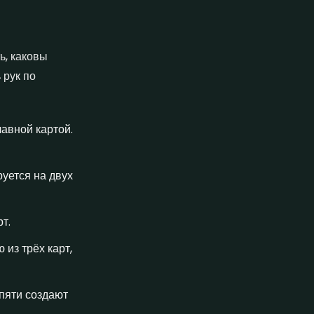
ь, каковы
 рук по
лавной картой.
руется на двух
т.
 из трёх карт,
пяти создают