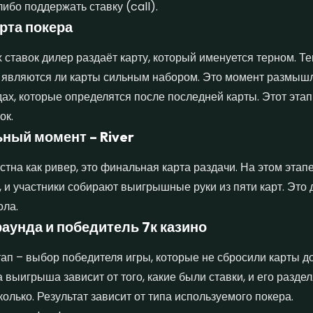
либо поддержать ставку (call).
рта покера
ставок дилер раздаёт карту, который именуется терном. Т
, являются ли карты сильным набором. Это момент размыш
ах, которые определятся после последней карты. Этот этап
ок.
ный момент – River
стна как ривер, это финальная карта раздачи. На этом эта
 и участники собирают выигрышные руки из пяти карт. Это
ола.
аунда и победитель 7к казино
п – выбор победителя игры, которые не сбросили карты д
 выигрыша зависит от того, какие были ставки, и его раздел
олько. Результат зависит от типа используемого покера.