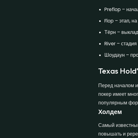
Preflop – нача
Flop – этап, н
Тёрн – выклад
River – стади
Шоудаун – про
Texas Hold
Перед началом и
покер имеет мно
популярным форм
Холдем
Самый известный
повышать и рере