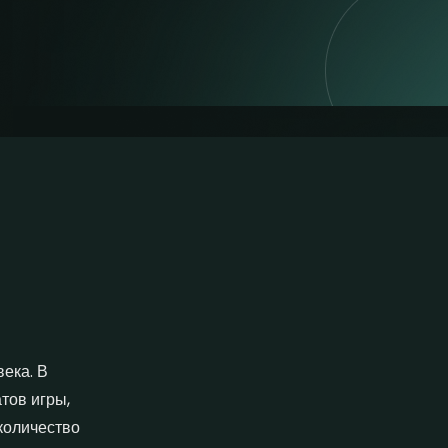
века. В
тов игры,
количество