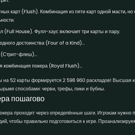
рит.
ных карт (Flush). Комбинация из пяти карт одной масти, но
ности.
 (Full House). Фулл-хаус включает три карты и пару.
одного достоинства (Four of a Kind)…
h (Стрит-флеш)…
 комбинация покера (Royal Flush)…
ы на 52 карты формируется 2 598 960 раскладов! Высшая 
ырьмя способами: черви, трефы, пики и бубны.
ера пошагово
окера проходит через определённые шаги. Игрокам нужно 
дий, чтобы правильно подготовиться к игре. Проанализиру