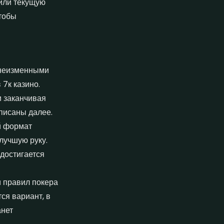
сили текущую
чтобы
 неизменными
7к казино.
и заканчивая
описаны далее.
й формат
 лучшую руку.
достигается
и правил покера
ся вариант, в
анет