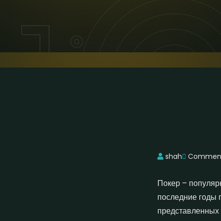
shah
Comment
Покер – популярн
последние годы 
представленных в