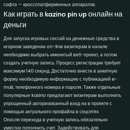
софта — кроссплатформенных аппаратов.
Как играть в kazino pin up онлайн на
деньги
Для запуска игровых сессий на денежные средства в
игорном заведении on-line визитерам в начале
необходимо выбрать именитый веб-проект, а потом
создать учетную запись. Процесс регистрации требует
максимум 140 секунд. Достаточно внести в анкетную
форму необходимую информацию с публикацией e-
mail, телефонного номера и пароля. Также отдельные
популярные kasino предлагают визитерам выполнить
упрощенный авторизованный вход на в проекте с
помощью актуального профайла в соцсетях.
Опосля перехода в учетную запись обязательно
уместно пополнить счет. Задействовать для