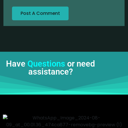
Have
Questions
or need
assistance?