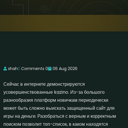
shah
Comments 0
06 Aug 2026
Сейчас в интернете демонстрируются
усовершенствованные kazino. Из-за большого
разнообразия платформ новичкам периодически
может быть сложно выискать защищенный сайт для
игры на деньги. Разобраться с верным и корректным
поиском позволит топ-список, в каком находятся